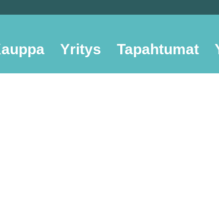
auppa
Yritys
Tapahtumat