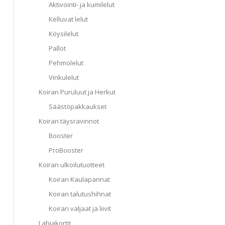
Aktivointi- ja kumilelut
Kelluvat lelut
Köysilelut
Pallot
Pehmolelut
Vinkulelut
Koiran Puruluut ja Herkut
Säästöpakkaukset
Koiran täysravinnot
Booster
ProBooster
a.
Koiran ulkoilutuotteet
Koiran Kaulapannat
Koiran talutushihnat
Koiran valjaat ja liivit
Lahjakortit