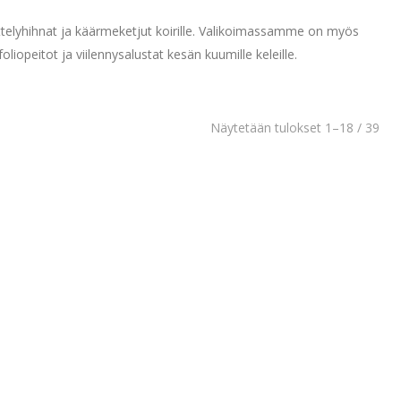
yttelyhihnat ja käärmeketjut koirille. Valikoimassamme on myös
liopeitot ja viilennysalustat kesän kuumille keleille.
Näytetään tulokset 1–18 / 39
Tällä
Tällä
tuotteella
tuotteella
on
on
o All-näyttelytalutin
Jokke noutajatalutin
useampi
useampi
tuplastopparilla
40,00
€
sis. alv
muunnelma.
muunnelm
Hintaluokka:
32,00
€
–
35,00
€
sis. alv