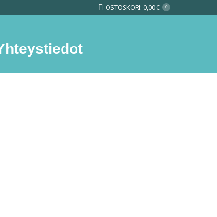
OSTOSKORI:
0,00
€
0
Yhteystiedot
Search: