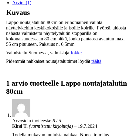
Arviot (1)
Kuvaus
Lappo noutajatalutin 80cm on erinomainen valinta
näyttelykehiin keskikokoisille ja isoille koirille. Pyöreä, aidosta
nahasta valmistettu näyttelytalutin stopparilla on
kokonaisuudessaan 80 cm pitkä, jonka pantaosa avautuu max.
55 cm pituuteen. Paksuus n. 6,5mm.
Valmistettu Suomessa, valmistaja
Jokke
Pidemmät nahkaiset noutajataluttimet löydät
täältä
1 arvio tuotteelle
Lappo noutajatalutin
80cm
Arvostelu tuotteesta:
5
/ 5
Kirsi T.
(varmistettu kirjoittaja)
–
19.7.2024
Todella mukavan tuntuista nahkaa. Nopea toimitus.