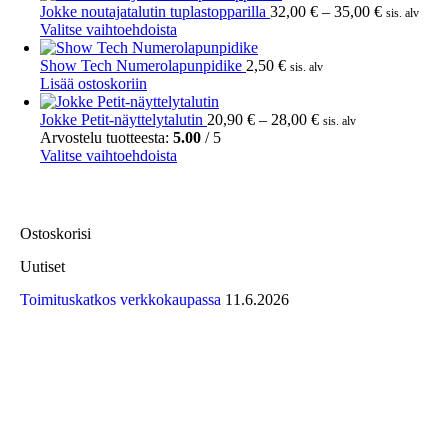
Hintaluok
Jokke noutajatalutin tuplastopparilla
32,00
€
–
35,00
€
sis. alv
sivulla.
Voit
Tällä
32,00 €
Valitse vaihtoehdoista
tehdä
tuotteella
-
valinnat
on
35,00 €
Show Tech Numerolapunpidike
2,50
€
sis. alv
tuotteen
useampi
Lisää ostoskoriin
sivulla.
muunnelma.
Voit
Hintaluokka:
Jokke Petit-näyttelytalutin
20,90
€
–
28,00
€
sis. alv
tehdä
20,90 €
Arvostelu tuotteesta:
5.00
/ 5
valinnat
Tällä
-
Valitse vaihtoehdoista
tuotteen
tuotteella
28,00 €
sivulla.
on
useampi
muunnelma.
Ostoskorisi
Voit
tehdä
Uutiset
valinnat
tuotteen
Toimituskatkos verkkokaupassa
11.6.2026
sivulla.