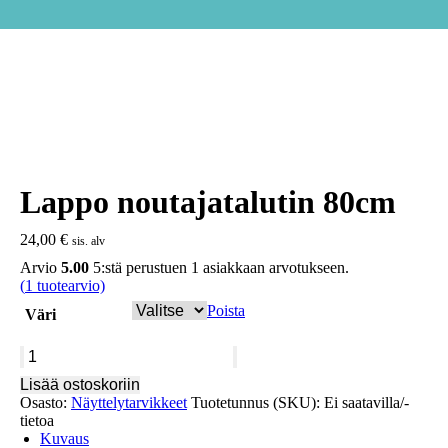
Lappo noutajatalutin 80cm
24,00
€
sis. alv
Arvio
5.00
5:stä perustuen
1
asiakkaan arvotukseen.
(
1
tuotearvio)
Poista
Väri
Lappo
noutajatalutin
Lisää ostoskoriin
80cm
Osasto:
Näyttelytarvikkeet
Tuotetunnus (SKU):
Ei saatavilla/-
määrä
tietoa
Kuvaus