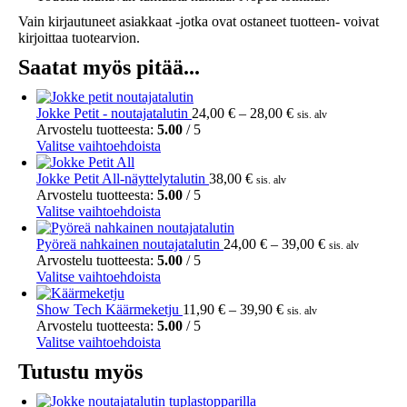
Vain kirjautuneet asiakkaat -jotka ovat ostaneet tuotteen- voivat
kirjoittaa tuotearvion.
Saatat myös pitää...
Hintaluokka:
Jokke Petit - noutajatalutin
24,00
€
–
28,00
€
sis. alv
24,00 €
Arvostelu tuotteesta:
5.00
/ 5
Tällä
-
Valitse vaihtoehdoista
tuotteella
28,00 €
on
Jokke Petit All-näyttelytalutin
38,00
€
sis. alv
useampi
Arvostelu tuotteesta:
5.00
/ 5
muunnelma.
Tällä
Valitse vaihtoehdoista
Voit
tuotteella
tehdä
on
Hintaluokka:
Pyöreä nahkainen noutajatalutin
24,00
€
–
39,00
€
sis. alv
valinnat
useampi
24,00 €
Arvostelu tuotteesta:
5.00
/ 5
tuotteen
muunnelma.
Tällä
-
Valitse vaihtoehdoista
sivulla.
Voit
tuotteella
39,00 €
tehdä
on
Hintaluokka:
Show Tech Käärmeketju
11,90
€
–
39,90
€
sis. alv
valinnat
useampi
11,90 €
Arvostelu tuotteesta:
5.00
/ 5
tuotteen
muunnelma.
Tällä
-
Valitse vaihtoehdoista
sivulla.
Voit
tuotteella
39,90 €
Tutustu myös
tehdä
on
valinnat
useampi
tuotteen
muunnelma.