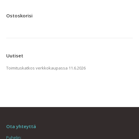
Ostoskorisi
Uutiset
Toimituskatkos verkkokaupassa
11.6.2026
Ota yhteyttä
Puhelin: