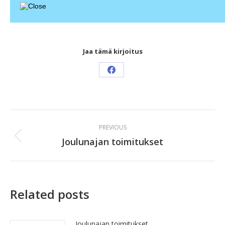
Jaa tämä kirjoitus
Share
on
Facebook
Post
PREVIOUS
navigation
Joulunajan toimitukset
Previous
post:
Related posts
Joulunajan toimitukset