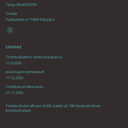
Tanja 0504076758
Osoite
Pukkelintie 6 71800 Siilinjärvi
Find us on:
Mail
page
Uutiset
opens
in
Toimituskatkos verkkokaupassa
11.6.2026
new
window
Joulunajan toimitukset
17.12.2025
Toimitukset Messariin
27.11.2025
Toimituskulut alkaen 6,90€, kaikki yli 79€ tilaukset ilman
toimituskuluja!