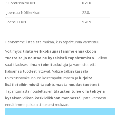
Suomussalmi RN
8.-9.8.
Joensuu Nöffierkkari
22.8.
Joensuu RN
5.-6.9.
Päivitämme listaa sitä mukaa, kun tapahtumia varmistuu.
Voit myös
tilata verkkokaupastamme ennakkoon
tuotteita ja noutaa ne kyseisistä tapahtumista.
Tällöin
saat tilauksesi
ilman toimituskuluja
ja varmistut että
haluamasi tuotteet riittävät. Valitse tällöin kassalla
toimitustavaksi nouto koiratapahtumasta ja
kirjoita
lisätietoihin mistä tapahtumasta noudat tuotteet.
Tapahtumasta noudettavien
tilausten tulee olla tehtynä
kyseisen viikon keskiviikkoon mennessä
, jotta varmasti
ennätämme pakata tilauksesi mukaan.