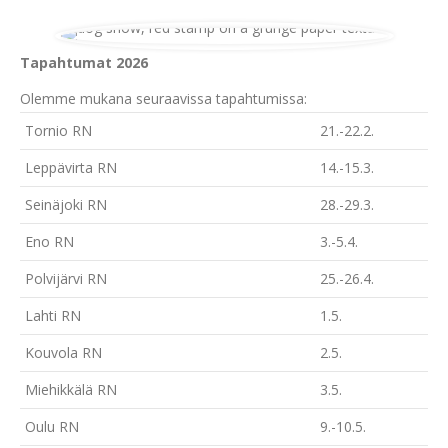
Tapahtumat 2026
Olemme mukana seuraavissa tapahtumissa:
Tornio RN
21.-22.2.
Leppävirta RN
14.-15.3.
Seinäjoki RN
28.-29.3.
Eno RN
3.-5.4.
Polvijärvi RN
25.-26.4.
Lahti RN
1.5.
Kouvola RN
2.5.
Miehikkälä RN
3.5.
Oulu RN
9.-10.5.