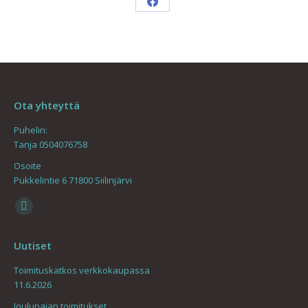
Share
on
Facebook
Ota yhteyttä
Puhelin:
Tanja 0504076758
Osoite
Pukkelintie 6 71800 Siilinjärvi
Find us on:
Mail
page
Uutiset
opens
in
Toimituskatkos verkkokaupassa
11.6.2026
new
window
Joulunajan toimitukset