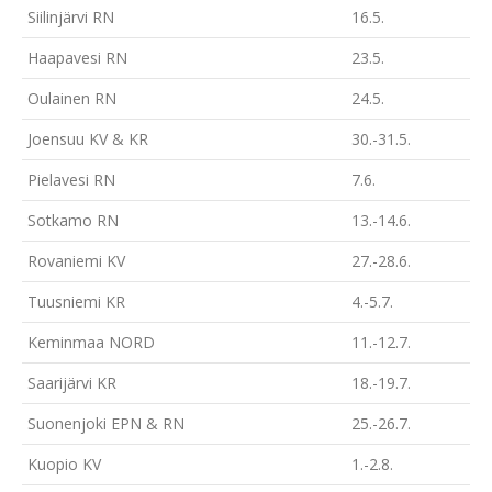
Siilinjärvi RN
16.5.
Haapavesi RN
23.5.
Oulainen RN
24.5.
Joensuu KV & KR
30.-31.5.
Pielavesi RN
7.6.
Sotkamo RN
13.-14.6.
Rovaniemi KV
27.-28.6.
Tuusniemi KR
4.-5.7.
Keminmaa NORD
11.-12.7.
Saarijärvi KR
18.-19.7.
Suonenjoki EPN & RN
25.-26.7.
Kuopio KV
1.-2.8.