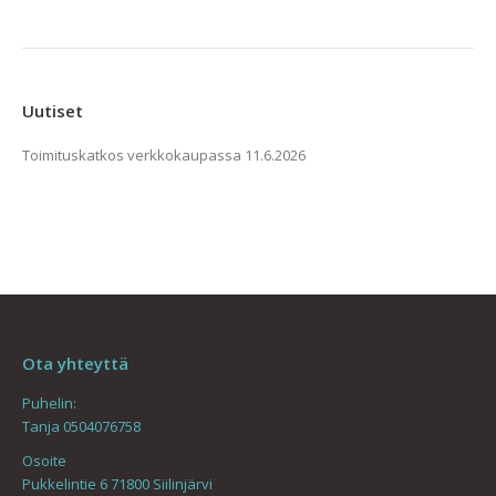
Uutiset
Toimituskatkos verkkokaupassa
11.6.2026
Ota yhteyttä
Puhelin:
Tanja 0504076758
Osoite
Pukkelintie 6 71800 Siilinjärvi