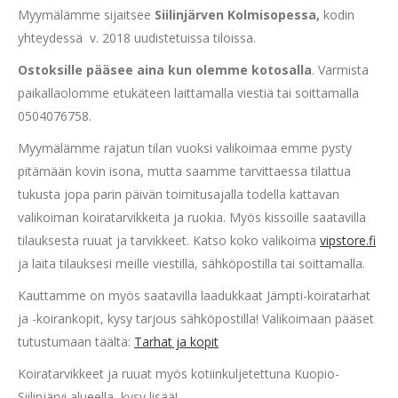
Myymälämme sijaitsee
Siilinjärven Kolmisopessa,
kodin
yhteydessä v. 2018 uudistetuissa tiloissa.
Ostoksille pääsee aina kun olemme kotosalla
. Varmista
paikallaolomme etukäteen laittamalla viestiä tai soittamalla
0504076758.
Myymälämme rajatun tilan vuoksi valikoimaa emme pysty
pitämään kovin isona, mutta saamme tarvittaessa tilattua
tukusta jopa parin päivän toimitusajalla todella kattavan
valikoiman koiratarvikkeita ja ruokia. Myös kissoille saatavilla
tilauksesta ruuat ja tarvikkeet. Katso koko valikoima
vipstore.fi
ja laita tilauksesi meille viestillä, sähköpostilla tai soittamalla.
Kauttamme on myös saatavilla laadukkaat Jämpti-koiratarhat
ja -koirankopit, kysy tarjous sähköpostilla! Valikoimaan pääset
tutustumaan täältä:
Tarhat ja kopit
Koiratarvikkeet ja ruuat myös kotiinkuljetettuna Kuopio-
Siilinjärvi alueella, kysy lisää!