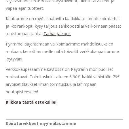
täysravinnot, ProBooster-täysravinnot, ulkoilutarvikkeet ja
vapaa-ajan tuotteet.
Kauttamme on myös saatavilla laadukkaat Jämpti-koiratarhat
ja -koirankopit, kysy tarjous sähköpostilla! Valikoimaan pääset
tutustumaan täältä:
Tarhat ja kopit
Pyrimme laajentamaan valikoimaamme mahdollisuuksien
mukaan, kerrothan meille mitä toivoisit verkkokaupastamme
löytyvän!
Verkkokaupassamme käytössä on Paytrailin monipuoliset
maksutavat. Toimituskulut alkaen 6,90€, kaikki vähintään 79€
arvoiset tilaukset ilman toimituskuluja lähimpään
noutopisteeseen!
Klikkaa tästä ostoksille!
Koiratarvikkeet myymälästämme