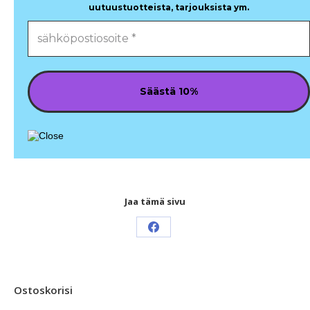
uutuustuotteista, tarjouksista ym.
Jaa tämä sivu
Share
on
Facebook
Ostoskorisi