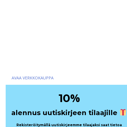
Out of stock
Pehmoankka Emmy
7,90
€
sis. alv
AVAA VERKKOKAUPPA
%
10
alennus uutiskirjeen tilaajille
Rekisteröitymällä uutiskirjeemme tilaajaksi saat tietoa