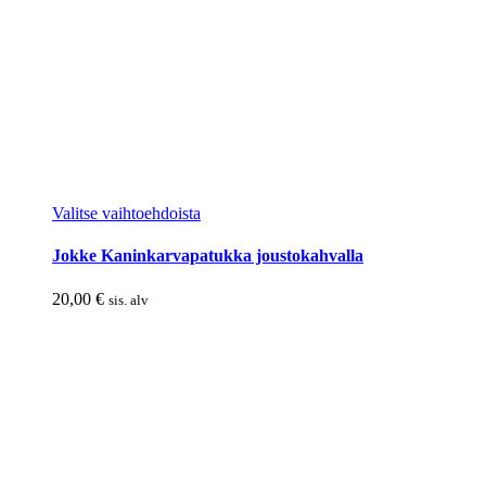
sivulla.
Tällä
Valitse vaihtoehdoista
tuotteella
on
Jokke Kaninkarvapatukka joustokahvalla
useampi
muunnelma.
20,00
€
sis. alv
Voit
tehdä
valinnat
tuotteen
sivulla.