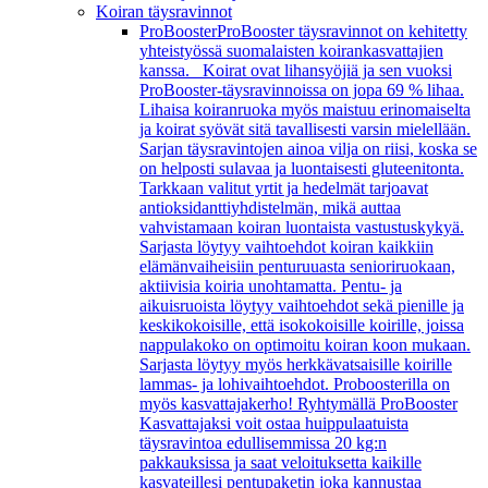
Koiran täysravinnot
ProBooster
ProBooster täysravinnot on kehitetty
yhteistyössä suomalaisten koirankasvattajien
kanssa. Koirat ovat lihansyöjiä ja sen vuoksi
ProBooster-täysravinnoissa on jopa 69 % lihaa.
Lihaisa koiranruoka myös maistuu erinomaiselta
ja koirat syövät sitä tavallisesti varsin mielellään.
Sarjan täysravintojen ainoa vilja on riisi, koska se
on helposti sulavaa ja luontaisesti gluteenitonta.
Tarkkaan valitut yrtit ja hedelmät tarjoavat
antioksidanttiyhdistelmän, mikä auttaa
vahvistamaan koiran luontaista vastustuskykyä.
Sarjasta löytyy vaihtoehdot koiran kaikkiin
elämänvaiheisiin penturuuasta senioriruokaan,
aktiivisia koiria unohtamatta. Pentu- ja
aikuisruoista löytyy vaihtoehdot sekä pienille ja
keskikokoisille, että isokokoisille koirille, joissa
nappulakoko on optimoitu koiran koon mukaan.
Sarjasta löytyy myös herkkävatsaisille koirille
lammas- ja lohivaihtoehdot. Proboosterilla on
myös kasvattajakerho! Ryhtymällä ProBooster
Kasvattajaksi voit ostaa huippulaatuista
täysravintoa edullisemmissa 20 kg:n
pakkauksissa ja saat veloituksetta kaikille
kasvateillesi pentupaketin joka kannustaa