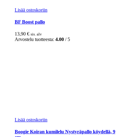
Lisää ostoskoriin
BF Boost pallo
13,90
€
sis. alv
Arvostelu tuotteesta:
4.00
/ 5
Lisää ostoskoriin
Boogie Koiran kumilelu Nystyräpallo köydellä, 9