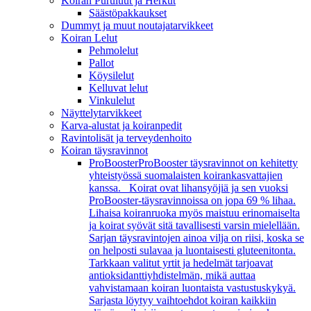
Koiran Puruluut ja Herkut
Säästöpakkaukset
Dummyt ja muut noutajatarvikkeet
Koiran Lelut
Pehmolelut
Pallot
Köysilelut
Kelluvat lelut
Vinkulelut
Näyttelytarvikkeet
Karva-alustat ja koiranpedit
Ravintolisät ja terveydenhoito
Koiran täysravinnot
ProBooster
ProBooster täysravinnot on kehitetty
yhteistyössä suomalaisten koirankasvattajien
kanssa. Koirat ovat lihansyöjiä ja sen vuoksi
ProBooster-täysravinnoissa on jopa 69 % lihaa.
Lihaisa koiranruoka myös maistuu erinomaiselta
ja koirat syövät sitä tavallisesti varsin mielellään.
Sarjan täysravintojen ainoa vilja on riisi, koska se
on helposti sulavaa ja luontaisesti gluteenitonta.
Tarkkaan valitut yrtit ja hedelmät tarjoavat
antioksidanttiyhdistelmän, mikä auttaa
vahvistamaan koiran luontaista vastustuskykyä.
Sarjasta löytyy vaihtoehdot koiran kaikkiin