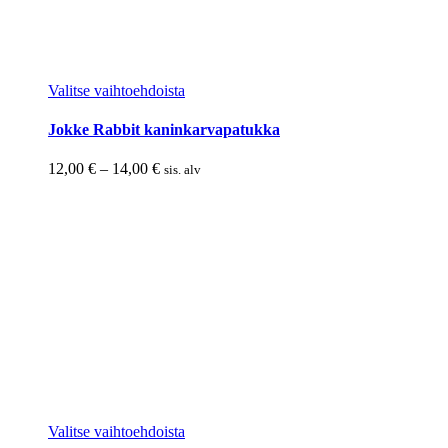
Tällä
Valitse vaihtoehdoista
tuotteella
on
Jokke Rabbit kaninkarvapatukka
useampi
muunnelma.
Hintaluokka:
12,00
€
–
14,00
€
sis. alv
Voit
12,00 €
tehdä
-
valinnat
14,00 €
tuotteen
sivulla.
Tällä
Valitse vaihtoehdoista