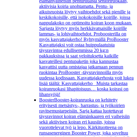
elämänvaiheisiin penturuuasta senioriruokaan,
aktiivisia koiria unohtamatta. Pentu- ja
aikuisruoista löytyy vaihtoehdot sekä pienille ja
keskikokoisille, että isokokoisille koirille, joissa
nappulakoko on optimoitu koiran koon mukaan.
Sarjasta löytyy myös herkkävatsaisille koirille
lammas- ja lohivaihtoehdot. Proboosterilla on
myös kasvattajakerho! Ryhtymällä ProBooster
Kasvattajaksi voit ostaa huippulaatuista
täysravintoa edullisemmissa 20 kg:n
pakkauksissa ja saat veloituksetta kaikille
kasvateillesi pentupaketin joka kannustaa
kasvattisi uutta omistajaa jatkamaan pennun
ruokintaa ProBooster -täysravinnoilla myös
uudessa kodissaan. Kasvattajakerhosta voit lukea
lisää täältä: Kasvattajakerho Muista tarkastaa
koiranruokasi lihapitoisuus… koska koirasi on
lihansyöjä!
Booster
Booster-koiranruoka on kehitetty
erityisesti metsästys-, harrastus- ja työkoirien
ravitsemustarpeisiin. Sarja kattaa luotettavat
täysravinnot koiran elämänkaaren eri vaiheisiin
sekä aktiivisen koiran eri kausiin, joissa
vuorottelevat työ ja lepo. Kärkituotteena on
runsasenerginen Booster Power, joka soveltuu