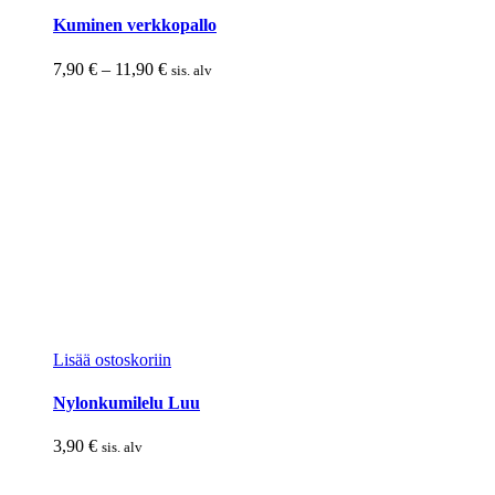
tuotteella
on
Kuminen verkkopallo
useampi
muunnelma.
Hintaluokka:
7,90
€
–
11,90
€
sis. alv
Voit
7,90 €
tehdä
-
valinnat
11,90 €
tuotteen
sivulla.
Lisää ostoskoriin
Nylonkumilelu Luu
3,90
€
sis. alv