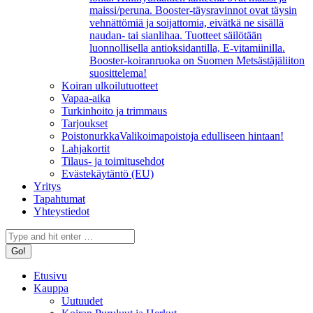
maissi/peruna. Booster-täysravinnot ovat täysin
vehnättömiä ja soijattomia, eivätkä ne sisällä
naudan- tai sianlihaa. Tuotteet säilötään
luonnollisella antioksidantilla, E-vitamiinilla.
Booster-koiranruoka on Suomen Metsästäjäliiton
suosittelema!
Koiran ulkoilutuotteet
Vapaa-aika
Turkinhoito ja trimmaus
Tarjoukset
Poistonurkka
Valikoimapoistoja edulliseen hintaan!
Lahjakortit
Tilaus- ja toimitusehdot
Evästekäytäntö (EU)
Yritys
Tapahtumat
Yhteystiedot
Search:
Etusivu
Kauppa
Uutuudet