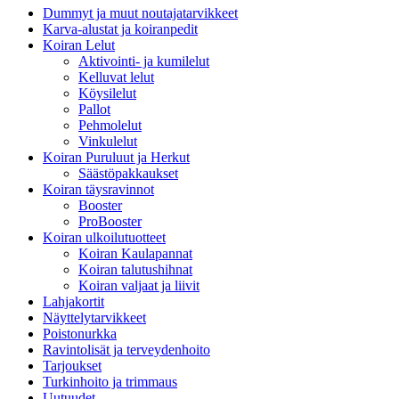
Dummyt ja muut noutajatarvikkeet
Karva-alustat ja koiranpedit
Koiran Lelut
Aktivointi- ja kumilelut
Kelluvat lelut
Köysilelut
Pallot
Pehmolelut
Vinkulelut
Koiran Puruluut ja Herkut
Säästöpakkaukset
Koiran täysravinnot
Booster
ProBooster
Koiran ulkoilutuotteet
Koiran Kaulapannat
Koiran talutushihnat
Koiran valjaat ja liivit
Lahjakortit
Näyttelytarvikkeet
Poistonurkka
Ravintolisät ja terveydenhoito
Tarjoukset
Turkinhoito ja trimmaus
Uutuudet