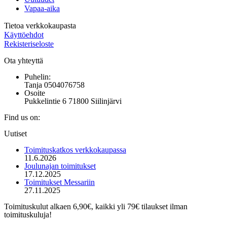
Vapaa-aika
Tietoa verkkokaupasta
Käyttöehdot
Rekisteriseloste
Ota yhteyttä
Puhelin:
Tanja 0504076758
Osoite
Pukkelintie 6 71800 Siilinjärvi
Find us on:
Mail
Uutiset
page
opens
Toimituskatkos verkkokaupassa
in
11.6.2026
new
Joulunajan toimitukset
window
17.12.2025
Toimitukset Messariin
27.11.2025
Toimituskulut alkaen 6,90€, kaikki yli 79€ tilaukset ilman
toimituskuluja!