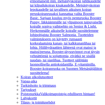
erinomaisesti mm. metsästyskoiran jahtikaudelle
tai kilpailukoiran kisakaudelle. Metsästyskoiran
lepokaudelle tai tavallisen aikuisen koiran
peruskoiranruuaksi kannattaa valita Booster
Basic. Sarjaan kuuluu myös penturuoka Booster
Puppy. Iäkkäämmälle tai ylipainoon taipuvaiselle
koiralle sopiva vaihtoehto on Senior & Light.
Herkemmälle aikuiselle koiralle suosittelemme
lohipohjaista Booster Salmonia. Tuotteiden
valmistukseen on käytetty runsaasti
korkealaatuista kanan- tai kalkkunanlihaa tai
lohta. Hiilihydraattien lähteenä ovat maissi ja
maissi/peruna. Booster-täysravinnot ovat täysin
vehnättömiä ja soijattomia, eivätkä ne sisällä
naudan- tai sianlihaa. Tuotteet säilötään
luonnollisella antioksidantilla, E-vitamiinilla.
Booster-koiranruoka on Suomen Metsästäjäliiton
suosittelema!
Koiran ulkoilutuotteet
Vapaa-aika
Turkinhoito ja trimmaus
Tarjoukset
Poistonurkka
Valikoimapoistoja edulliseen hintaan!
Lahjakortit
Tilaus- ja toimitusehdot