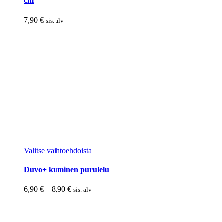
cm
7,90
€
sis. alv
Tällä
Valitse vaihtoehdoista
tuotteella
on
Duvo+ kuminen purulelu
useampi
muunnelma.
Hintaluokka:
6,90
€
–
8,90
€
sis. alv
Voit
6,90 €
tehdä
-
valinnat
8,90 €
tuotteen