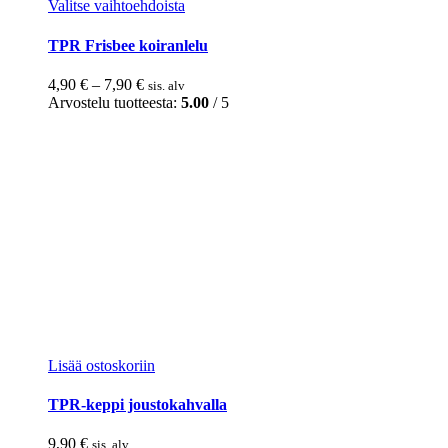
Tällä
Valitse vaihtoehdoista
tuotteella
on
TPR Frisbee koiranlelu
useampi
muunnelma.
Hintaluokka:
4,90
€
–
7,90
€
sis. alv
Voit
4,90 €
Arvostelu tuotteesta:
5.00
/ 5
tehdä
-
valinnat
7,90 €
tuotteen
sivulla.
Lisää ostoskoriin
TPR-keppi joustokahvalla
9,90
€
sis. alv