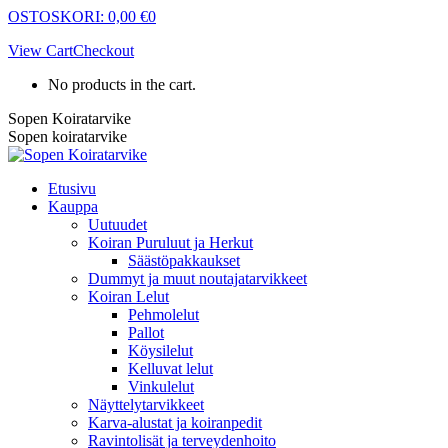
Skip
OSTOSKORI:
0,00
€
0
to
View Cart
Checkout
content
No products in the cart.
Sopen Koiratarvike
Sopen koiratarvike
Etusivu
Kauppa
Uutuudet
Koiran Puruluut ja Herkut
Säästöpakkaukset
Dummyt ja muut noutajatarvikkeet
Koiran Lelut
Pehmolelut
Pallot
Köysilelut
Kelluvat lelut
Vinkulelut
Näyttelytarvikkeet
Karva-alustat ja koiranpedit
Ravintolisät ja terveydenhoito