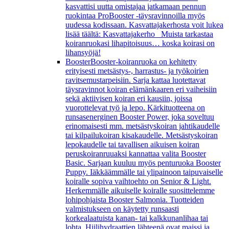
kasvattisi uutta omistajaa jatkamaan pennun
ruokintaa ProBooster -täysravinnoilla myös
uudessa kodissaan. Kasvattajakerhosta voit lukea
lisää täältä: Kasvattajakerho Muista tarkastaa
koiranruokasi lihapitoisuus… koska koirasi on
lihansyöjä!
Booster
Booster-koiranruoka on kehitetty
erityisesti metsästys-, harrastus- ja työkoirien
ravitsemustarpeisiin. Sarja kattaa luotettavat
täysravinnot koiran elämänkaaren eri vaiheisiin
sekä aktiivisen koiran eri kausiin, joissa
vuorottelevat työ ja lepo. Kärkituotteena on
runsasenerginen Booster Power, joka soveltuu
erinomaisesti mm. metsästyskoiran jahtikaudelle
tai kilpailukoiran kisakaudelle. Metsästyskoiran
lepokaudelle tai tavallisen aikuisen koiran
peruskoiranruuaksi kannattaa valita Booster
Basic. Sarjaan kuuluu myös penturuoka Booster
Puppy. Iäkkäämmälle tai ylipainoon taipuvaiselle
koiralle sopiva vaihtoehto on Senior & Light.
Herkemmälle aikuiselle koiralle suosittelemme
lohipohjaista Booster Salmonia. Tuotteiden
valmistukseen on käytetty runsaasti
korkealaatuista kanan- tai kalkkunanlihaa tai
lohta. Hiilihydraattien lähteenä ovat maissi ja