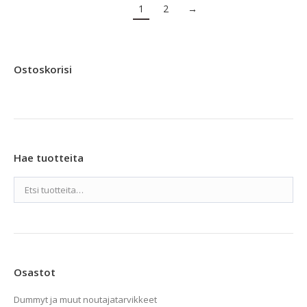
1
2
→
Ostoskorisi
Hae tuotteita
Osastot
Dummyt ja muut noutajatarvikkeet