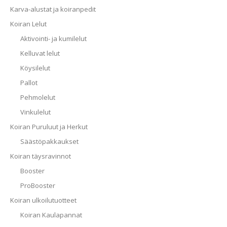
Karva-alustat ja koiranpedit
Koiran Lelut
Aktivointi- ja kumilelut
Kelluvat lelut
Köysilelut
Pallot
Pehmolelut
Vinkulelut
Koiran Puruluut ja Herkut
Säästöpakkaukset
Koiran täysravinnot
Booster
ProBooster
Koiran ulkoilutuotteet
Koiran Kaulapannat