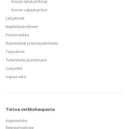
Koiran talutushihnat
Koiran valjaat ja liivit
Lahjakortit
Näyttelytarvikkeet
Poistonurkka
Ravintolisät ja terveydenhoito
Tarjoukset
Turkinhoito ja trimmaus
Uutuudet
Vapaa-aika
Tietoa verkkokaupasta
Käyttöehdot
Rekisteriseloste