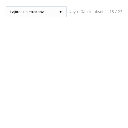
Näytetään tulokset 1–18 / 22
Out of stock
AFP Calm Paws Nuolumatto imukupilla, Ankka
7,90
€
sis. alv