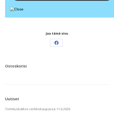
Jaa tämä sivu
Share
on
Facebook
Ostoskorisi
Uutiset
Toimituskatkos verkkokaupassa
11.6.2026