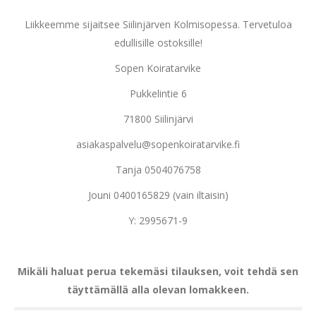
Liikkeemme sijaitsee Siilinjärven Kolmisopessa. Tervetuloa
edullisille ostoksille!
Sopen Koiratarvike
Pukkelintie 6
71800 Siilinjärvi
asiakaspalvelu@sopenkoiratarvike.fi
Tanja 0504076758
Jouni 0400165829 (vain iltaisin)
Y: 2995671-9
Mikäli haluat perua tekemäsi tilauksen, voit tehdä sen
täyttämällä alla olevan lomakkeen.