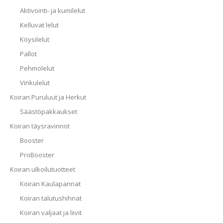
Aktivointi- ja kumilelut
Kelluvat lelut
Köysilelut
Pallot
Pehmolelut
Vinkulelut
Koiran Puruluut ja Herkut
Säästöpakkaukset
Koiran täysravinnot
Booster
ProBooster
Koiran ulkoilutuotteet
Koiran Kaulapannat
Koiran talutushihnat
Koiran valjaat ja liivit