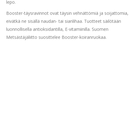
lepo.
Booster-täysravinnot ovat täysin vehnättömiä ja soijattomia,
eivätkä ne sisällä naudan- tai sianlihaa. Tuotteet säilötään
luonnollisella antioksidantilla, E-vitamiinilla. Suomen
Metsästäjäliitto suosittelee Booster-koiranruokaa.
Booster
6 Products
ProBooster
11 Products