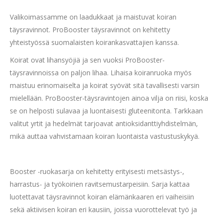
Valikoimassamme on laadukkaat ja maistuvat koiran
täysravinnot. ProBooster täysravinnot on kehitetty
yhteistyössä suomalaisten koirankasvattajien kanssa.
Koirat ovat lihansyöjiä ja sen vuoksi ProBooster-
täysravinnoissa on paljon lihaa. Lihaisa koiranruoka myös
maistuu erinomaiselta ja koirat syövät sitä tavallisesti varsin
mielellään. ProBooster-täysravintojen ainoa vilja on riisi, koska
se on helposti sulavaa ja luontaisesti gluteenitonta. Tarkkaan
valitut yrtit ja hedelmät tarjoavat antioksidanttiyhdistelmän,
mikä auttaa vahvistamaan koiran luontaista vastustuskykyä.
Booster -ruokasarja on kehitetty erityisesti metsästys-,
harrastus- ja työkoirien ravitsemustarpeisiin. Sarja kattaa
luotettavat täysravinnot koiran elämänkaaren eri vaiheisiin
sekä aktiivisen koiran eri kausiin, joissa vuorottelevat työ ja