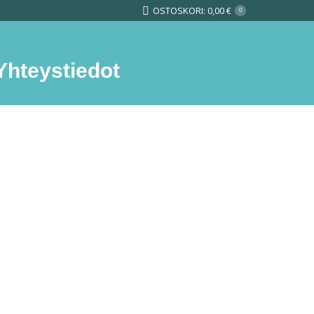
OSTOSKORI:
0,00
€
0
Yhteystiedot
Search: