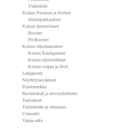
Vinkulelut
Koiran Puruluut ja Herkut
Säästöpakkaukset
Koiran täysravinnot
Booster
ProBooster
Koiran ulkoilutuotteet
Koiran Kaulapannat
Koiran talutushihnat
a.
Koiran valjaat ja liivit
Lahjakortit
Näyttelytarvikkeet
Poistonurkka
Ravintolisät ja terveydenhoito
Tarjoukset
Turkinhoito ja trimmaus
Uutuudet
Vapaa-aika