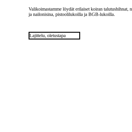
Valikoimastamme löydät erilaiset koiran talutushihnat, 
ja nailonisina, pistoolilukoilla ja BGB-lukoilla.
Tällä
tuotteella
on
useampi
Boogie köysitalutin
Boogie N
muunnelma.
14,90
€
sis. alv
Voit
tehdä
valinnat
tuotteen