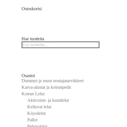
Ostoskorisi
Hae tuotteita
Osastot
Dummyt ja muut noutajatarvikkeet
Karva-alustat ja koiranpedit
Koiran Lelut
Aktivointi- ja kumilelut
a.
Kelluvat lelut
Köysilelut
Pallot
Pehmolelut