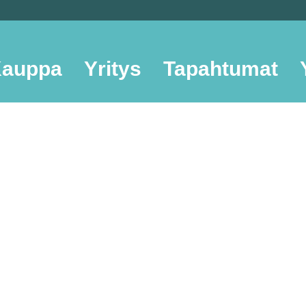
auppa
Yritys
Tapahtumat