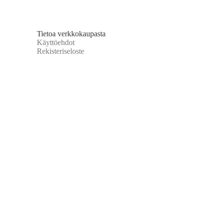
a.
Tietoa verkkokaupasta
Käyttöehdot
Rekisteriseloste
a.