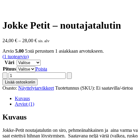
Jokke Petit – noutajatalutin
Hintaluokka:
24,00
€
–
28,00
€
sis. alv
24,00 €
Arvio
5.00
5:stä perustuen
1
asiakkaan arvotukseen.
-
(
1
tuotearvio)
28,00 €
Väri
Pituus
Poista
Jokke
Petit
Lisää ostoskoriin
-
Osasto:
Näyttelytarvikkeet
Tuotetunnus (SKU):
Ei saatavilla/-tietoa
noutajatalutin
määrä
Kuvaus
Arviot (1)
Kuvaus
Jokke-Petit noutajatalutin on siro, pehmeänahkainen ja aina varma va
saat estettyä hihnan löystymisen. Saatavana neljä väriä (valkea, rusk