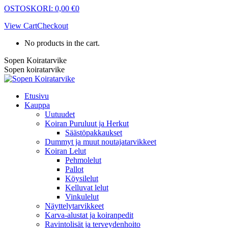
Skip
OSTOSKORI:
0,00
€
0
to
View Cart
Checkout
content
No products in the cart.
Sopen Koiratarvike
Sopen koiratarvike
Etusivu
Kauppa
Uutuudet
Koiran Puruluut ja Herkut
Säästöpakkaukset
Dummyt ja muut noutajatarvikkeet
Koiran Lelut
Pehmolelut
Pallot
Köysilelut
Kelluvat lelut
Vinkulelut
Näyttelytarvikkeet
Karva-alustat ja koiranpedit
Ravintolisät ja terveydenhoito