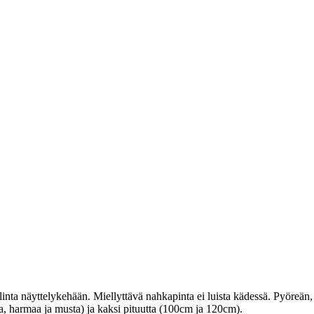
linta näyttelykehään. Miellyttävä nahkapinta ei luista kädessä. Pyöreä
ea, harmaa ja musta) ja kaksi pituutta (100cm ja 120cm).