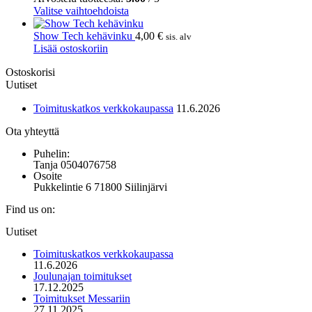
muunnelma.
Tällä
-
Valitse vaihtoehdoista
Voit
tuotteella
39,00 €
tehdä
on
Show Tech kehävinku
4,00
€
sis. alv
valinnat
useampi
Lisää ostoskoriin
tuotteen
muunnelma.
Ostoskorisi
sivulla.
Voit
Uutiset
tehdä
valinnat
Toimituskatkos verkkokaupassa
11.6.2026
tuotteen
sivulla.
Ota yhteyttä
Puhelin:
Tanja 0504076758
Osoite
Pukkelintie 6 71800 Siilinjärvi
Find us on:
Mail
Uutiset
page
opens
Toimituskatkos verkkokaupassa
in
11.6.2026
new
Joulunajan toimitukset
window
17.12.2025
Toimitukset Messariin
27.11.2025