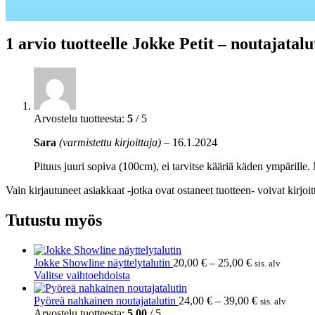
1 arvio tuotteelle
Jokke Petit – noutajatalu
Arvostelu tuotteesta:
5
/ 5
Sara
(varmistettu kirjoittaja)
–
16.1.2024
Pituus juuri sopiva (100cm), ei tarvitse kääriä käden ympärille.
Vain kirjautuneet asiakkaat -jotka ovat ostaneet tuotteen- voivat kirjoit
Tutustu myös
Hintaluokka:
Jokke Showline näyttelytalutin
20,00
€
–
25,00
€
sis. alv
Tällä
20,00 €
Valitse vaihtoehdoista
tuotteella
-
on
25,00 €
Hintaluokka:
Pyöreä nahkainen noutajatalutin
24,00
€
–
39,00
€
sis. alv
useampi
24,00 €
Arvostelu tuotteesta:
5.00
/ 5