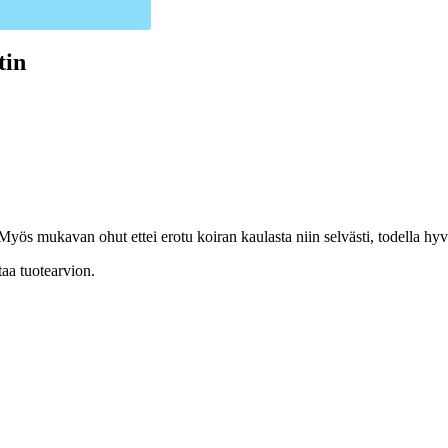
tin
 Myös mukavan ohut ettei erotu koiran kaulasta niin selvästi, todella hy
taa tuotearvion.