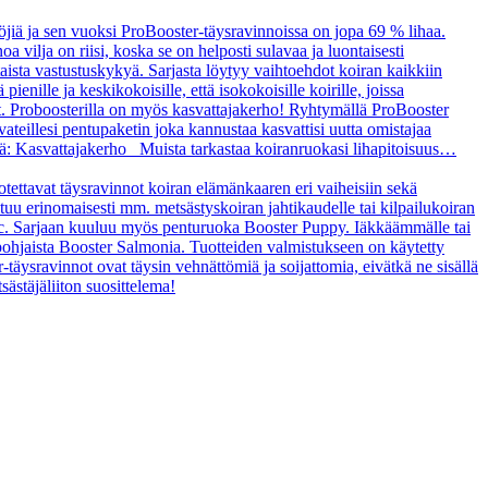
öjiä ja sen vuoksi ProBooster-täysravinnoissa on jopa 69 % lihaa.
a vilja on riisi, koska se on helposti sulavaa ja luontaisesti
taista vastustuskykyä. Sarjasta löytyy vaihtoehdot koiran kaikkiin
enille ja keskikokoisille, että isokokoisille koirille, joissa
t. Proboosterilla on myös kasvattajakerho! Ryhtymällä ProBooster
vateillesi pentupaketin joka kannustaa kasvattisi uutta omistajaa
tä: Kasvattajakerho Muista tarkastaa koiranruokasi lihapitoisuus…
uotettavat täysravinnot koiran elämänkaaren eri vaiheisiin sekä
ltuu erinomaisesti mm. metsästyskoiran jahtikaudelle tai kilpailukoiran
asic. Sarjaan kuuluu myös penturuoka Booster Puppy. Iäkkäämmälle tai
ipohjaista Booster Salmonia. Tuotteiden valmistukseen on käytetty
r-täysravinnot ovat täysin vehnättömiä ja soijattomia, eivätkä ne sisällä
sästäjäliiton suosittelema!