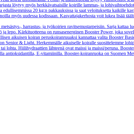
asta löytyy myös herkkävatsaisille koirille lammas- ja lohivaihtoehdo
oa edullisemmissa 20 kg:n pakkauksissa ja saat veloituksetta kaikille kas
oilla myös uudessa kodissaan. Kasvattajakerhosta voit lukea lisää tääl
 metsästys-, harrastus- ja työkoirien ravitsemustarpeisiin. Sarja kattaa l
 työ ja lepo. Kärkituotteena on runsasenerginen Booster Power, joka sove
vallisen aikuisen koiran peruskoiranruuaksi kannattaa valita Booster B
o on Senior & Light. Herkemmälle aikuiselle koiralle suosittelemme loh
tai lohta. Hiilihydraattien lähteenä ovat maissi ja maissi/peruna. Booste
ella antioksidantilla, E-vitamiinilla. Booster-koiranruoka on Suomen Met