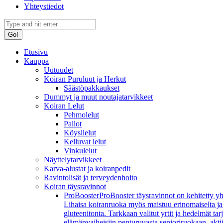
Yhteystiedot
Search:
Etusivu
Kauppa
Uutuudet
Koiran Puruluut ja Herkut
Säästöpakkaukset
Dummyt ja muut noutajatarvikkeet
Koiran Lelut
Pehmolelut
Pallot
Köysilelut
Kelluvat lelut
Vinkulelut
Näyttelytarvikkeet
Karva-alustat ja koiranpedit
Ravintolisät ja terveydenhoito
Koiran täysravinnot
ProBooster
ProBooster täysravinnot on kehitetty yh
Lihaisa koiranruoka myös maistuu erinomaiselta ja koi
gluteenitonta. Tarkkaan valitut yrtit ja hedelmät t
elämänvaiheisiin penturuuasta senioriruokaan, aktiivi