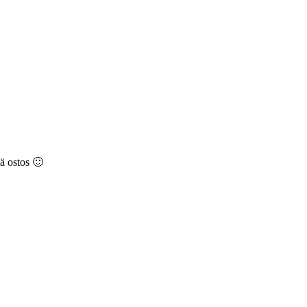
vä ostos 🙂