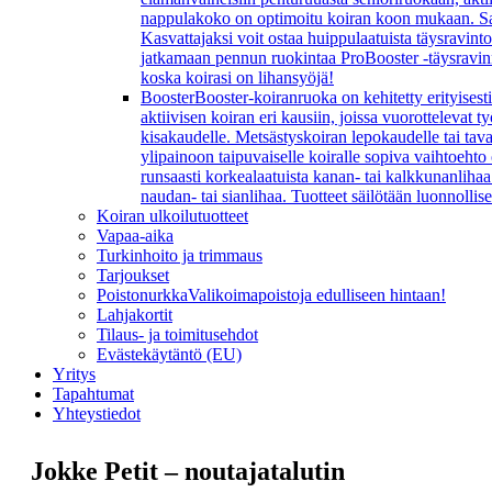
nappulakoko on optimoitu koiran koon mukaan. Sarj
Kasvattajaksi voit ostaa huippulaatuista täysravint
jatkamaan pennun ruokintaa ProBooster -täysravinn
koska koirasi on lihansyöjä!
Booster
Booster-koiranruoka on kehitetty erityisesti
aktiivisen koiran eri kausiin, joissa vuorottelevat
kisakaudelle. Metsästyskoiran lepokaudelle tai ta
ylipainoon taipuvaiselle koiralle sopiva vaihtoeht
runsaasti korkealaatuista kanan- tai kalkkunanlihaa 
naudan- tai sianlihaa. Tuotteet säilötään luonnollis
Koiran ulkoilutuotteet
Vapaa-aika
Turkinhoito ja trimmaus
Tarjoukset
Poistonurkka
Valikoimapoistoja edulliseen hintaan!
Lahjakortit
Tilaus- ja toimitusehdot
Evästekäytäntö (EU)
Yritys
Tapahtumat
Yhteystiedot
Jokke Petit – noutajatalutin