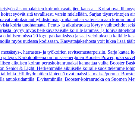
teistyössä suomalaisten koirankasvattajien kanssa. Koirat ovat lihansy
rat syövät sitä tavallisesti varsin mielellään. Sarjan täysravintojen aino
arjoavat antioksidanttiyhdistelmän, mikä auttaa vahvistamaan koiran luon
sia koiria unohtamatta. Pentu- ja aikuisruoista löytyy vaihtoehdot sekä pi
asta löytyy myös herkkävatsaisille koirille lammas- ja lohivaihtoehdo
oa edullisemmissa 20 kg:n pakkauksissa ja saat veloituksetta kaikille kas
oilla myös uudessa kodissaan. Kasvattajakerhosta voit lukea lisää tääl
 metsästys-, harrastus- ja työkoirien ravitsemustarpeisiin. Sarja kattaa l
 työ ja lepo. Kärkituotteena on runsasenerginen Booster Power, joka sove
vallisen aikuisen koiran peruskoiranruuaksi kannattaa valita Booster B
o on Senior & Light. Herkemmälle aikuiselle koiralle suosittelemme loh
tai lohta. Hiilihydraattien lähteenä ovat maissi ja maissi/peruna. Booste
ella antioksidantilla, E-vitamiinilla. Booster-koiranruoka on Suomen Met