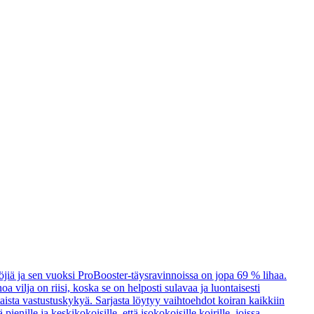
öjiä ja sen vuoksi ProBooster-täysravinnoissa on jopa 69 % lihaa.
a vilja on riisi, koska se on helposti sulavaa ja luontaisesti
taista vastustuskykyä. Sarjasta löytyy vaihtoehdot koiran kaikkiin
enille ja keskikokoisille, että isokokoisille koirille, joissa