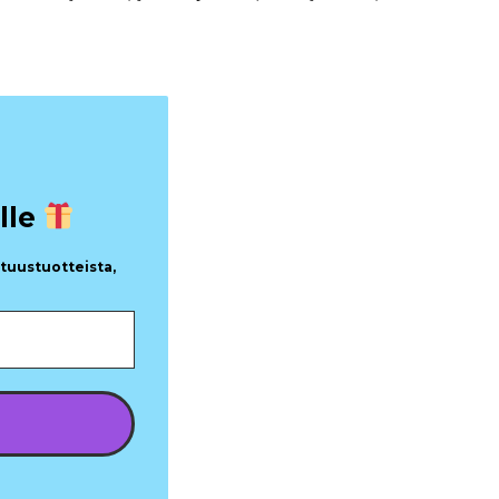
lle
utuustuotteista,