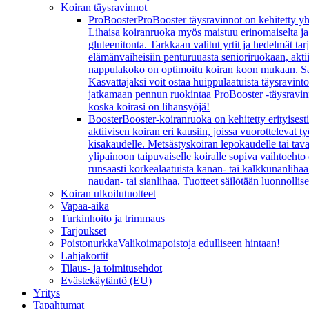
Koiran täysravinnot
ProBooster
ProBooster täysravinnot on kehitetty yh
Lihaisa koiranruoka myös maistuu erinomaiselta ja koi
gluteenitonta. Tarkkaan valitut yrtit ja hedelmät t
elämänvaiheisiin penturuuasta senioriruokaan, aktiivi
nappulakoko on optimoitu koiran koon mukaan. Sarj
Kasvattajaksi voit ostaa huippulaatuista täysravint
jatkamaan pennun ruokintaa ProBooster -täysravinn
koska koirasi on lihansyöjä!
Booster
Booster-koiranruoka on kehitetty erityisesti
aktiivisen koiran eri kausiin, joissa vuorottelevat
kisakaudelle. Metsästyskoiran lepokaudelle tai ta
ylipainoon taipuvaiselle koiralle sopiva vaihtoeht
runsaasti korkealaatuista kanan- tai kalkkunanlihaa 
naudan- tai sianlihaa. Tuotteet säilötään luonnollis
Koiran ulkoilutuotteet
Vapaa-aika
Turkinhoito ja trimmaus
Tarjoukset
Poistonurkka
Valikoimapoistoja edulliseen hintaan!
Lahjakortit
Tilaus- ja toimitusehdot
Evästekäytäntö (EU)
Yritys
Tapahtumat