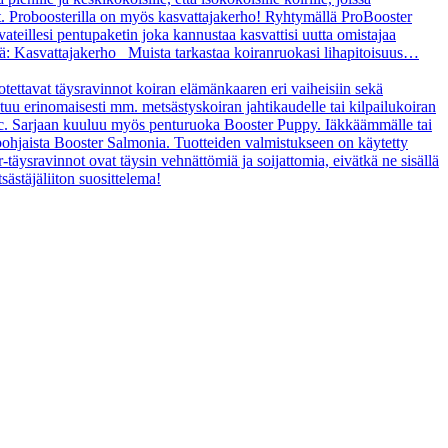
t. Proboosterilla on myös kasvattajakerho! Ryhtymällä ProBooster
vateillesi pentupaketin joka kannustaa kasvattisi uutta omistajaa
tä: Kasvattajakerho Muista tarkastaa koiranruokasi lihapitoisuus…
uotettavat täysravinnot koiran elämänkaaren eri vaiheisiin sekä
ltuu erinomaisesti mm. metsästyskoiran jahtikaudelle tai kilpailukoiran
asic. Sarjaan kuuluu myös penturuoka Booster Puppy. Iäkkäämmälle tai
ipohjaista Booster Salmonia. Tuotteiden valmistukseen on käytetty
r-täysravinnot ovat täysin vehnättömiä ja soijattomia, eivätkä ne sisällä
sästäjäliiton suosittelema!