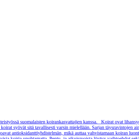
teistyössä suomalaisten koirankasvattajien kanssa. Koirat ovat lihansy
rat syövät sitä tavallisesti varsin mielellään. Sarjan täysravintojen aino
arjoavat antioksidanttiyhdistelmän, mikä auttaa vahvistamaan koiran luon
sia koiria unohtamatta. Pentu- ja aikuisruoista löytyy vaihtoehdot sekä pi