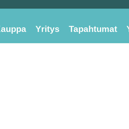
auppa
Yritys
Tapahtumat