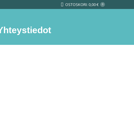
OSTOSKORI:
0,00
€
0
Yhteystiedot
Search: