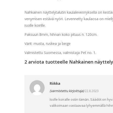
Nahkainen näyttelytalutin kaulalevennyksellä on kestävä
venymisen estävä nyöri. Levennetty kaulaosa on mielly
isoille koirille.
Paksuun 8mm, hihnan koko pituus n. 120cm.
Värit: musta, ruskea ja beige
Valmistettu Suomessa, valmistaja Pet no. 1.
2 arviota tuotteelle
Nahkainen näyttely
Riikka
(varmistettu kirjoittaja)
22.8.2023
Isolle koiralle ostin tämän. Säädöt on hyv
valikoimaan vastaavaa lyhyemmällä hihn