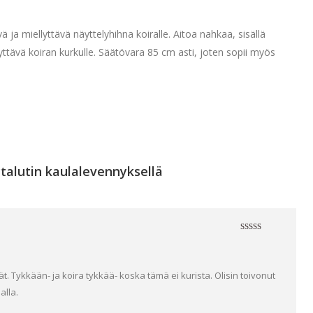
 ja miellyttävä näyttelyhihna koiralle. Aitoa nahkaa, sisällä
ttävä koiran kurkulle. Säätövara 85 cm asti, joten sopii myös
talutin kaulalevennyksellä
Arvostelu
tuotteesta:
4
/ 5
ät. Tykkään- ja koira tykkää- koska tämä ei kurista. Olisin toivonut
alla.