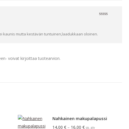
Arvostelu
tuotteesta:
4
/ 5
ei kaunis mutta kestävän tuntuinen,laadukkaan oloinen.
en- voivat kirjoittaa tuotearvion.
Nahkainen makupalapussi
Hintaluokka:
14,00
€
–
16,00
€
sis. alv