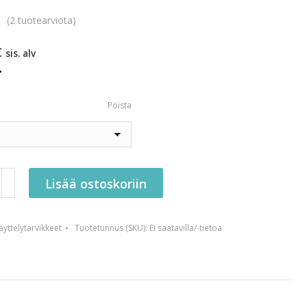
(
2
tuotearviota)
€
sis. alv
.
Poista
en
Lisää ostoskoriin
alutin
nnyksellä
yttelytarvikkeet
Tuotetunnus (SKU):
Ei saatavilla/-tietoa