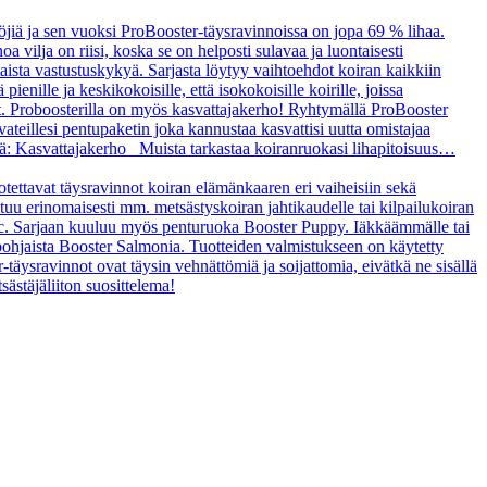
öjiä ja sen vuoksi ProBooster-täysravinnoissa on jopa 69 % lihaa.
a vilja on riisi, koska se on helposti sulavaa ja luontaisesti
taista vastustuskykyä. Sarjasta löytyy vaihtoehdot koiran kaikkiin
enille ja keskikokoisille, että isokokoisille koirille, joissa
t. Proboosterilla on myös kasvattajakerho! Ryhtymällä ProBooster
vateillesi pentupaketin joka kannustaa kasvattisi uutta omistajaa
tä: Kasvattajakerho Muista tarkastaa koiranruokasi lihapitoisuus…
uotettavat täysravinnot koiran elämänkaaren eri vaiheisiin sekä
ltuu erinomaisesti mm. metsästyskoiran jahtikaudelle tai kilpailukoiran
asic. Sarjaan kuuluu myös penturuoka Booster Puppy. Iäkkäämmälle tai
ipohjaista Booster Salmonia. Tuotteiden valmistukseen on käytetty
r-täysravinnot ovat täysin vehnättömiä ja soijattomia, eivätkä ne sisällä
sästäjäliiton suosittelema!