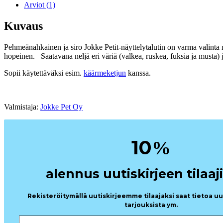
Arviot (1)
Kuvaus
Pehmeänahkainen ja siro Jokke Petit-näyttelytalutin on varma valinta 
hopeinen. Saatavana neljä eri väriä (valkea, ruskea, fuksia ja musta)
Sopii käytettäväksi esim.
käärmeketjun
kanssa.
Valmistaja:
Jokke Pet Oy
10
%
alennus uutiskirjeen tilaaji
Rekisteröitymällä uutiskirjeemme tilaajaksi saat tietoa u
tarjouksista ym.