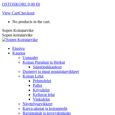
Skip
OSTOSKORI:
0,00
€
0
to
View Cart
Checkout
content
No products in the cart.
Sopen Koiratarvike
Sopen koiratarvike
Etusivu
Kauppa
Uutuudet
Koiran Puruluut ja Herkut
Säästöpakkaukset
Dummyt ja muut noutajatarvikkeet
Koiran Lelut
Pehmolelut
Pallot
Köysilelut
Kelluvat lelut
Vinkulelut
Näyttelytarvikkeet
Karva-alustat ja koiranpedit
Ravintolisät ja terveydenhoito