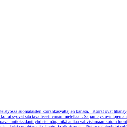
teistyössä suomalaisten koirankasvattajien kanssa. Koirat ovat lihansy
rat syövät sitä tavallisesti varsin mielellään. Sarjan täysravintojen aino
arjoavat antioksidanttiyhdistelmän, mikä auttaa vahvistamaan koiran luon
sia koiria unohtamatta. Pentu- ja aikuisruoista löytyy vaihtoehdot sekä pi