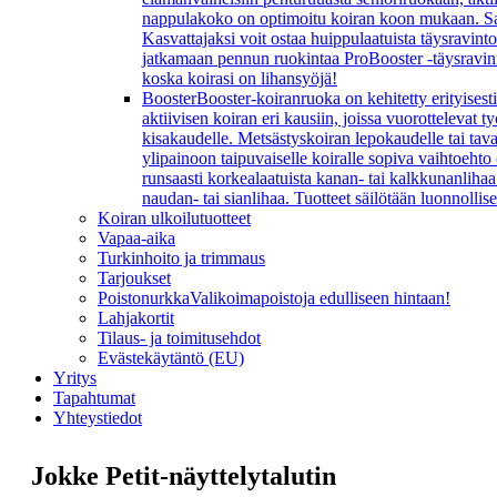
nappulakoko on optimoitu koiran koon mukaan. Sarj
Kasvattajaksi voit ostaa huippulaatuista täysravint
jatkamaan pennun ruokintaa ProBooster -täysravinn
koska koirasi on lihansyöjä!
Booster
Booster-koiranruoka on kehitetty erityisesti
aktiivisen koiran eri kausiin, joissa vuorottelevat
kisakaudelle. Metsästyskoiran lepokaudelle tai ta
ylipainoon taipuvaiselle koiralle sopiva vaihtoeht
runsaasti korkealaatuista kanan- tai kalkkunanlihaa 
naudan- tai sianlihaa. Tuotteet säilötään luonnollis
Koiran ulkoilutuotteet
Vapaa-aika
Turkinhoito ja trimmaus
Tarjoukset
Poistonurkka
Valikoimapoistoja edulliseen hintaan!
Lahjakortit
Tilaus- ja toimitusehdot
Evästekäytäntö (EU)
Yritys
Tapahtumat
Yhteystiedot
Jokke Petit-näyttelytalutin