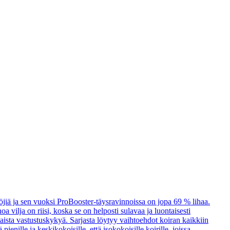
öjiä ja sen vuoksi ProBooster-täysravinnoissa on jopa 69 % lihaa.
a vilja on riisi, koska se on helposti sulavaa ja luontaisesti
taista vastustuskykyä. Sarjasta löytyy vaihtoehdot koiran kaikkiin
enille ja keskikokoisille, että isokokoisille koirille, joissa