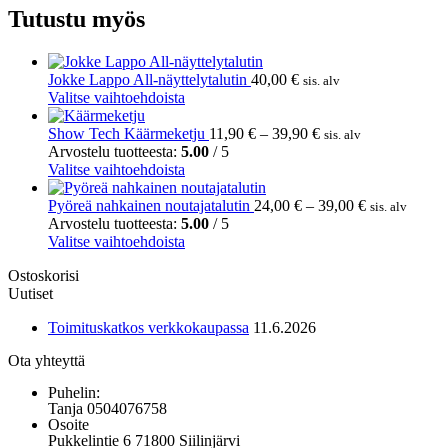
Tutustu myös
Jokke Lappo All-näyttelytalutin
40,00
€
sis. alv
Tällä
Valitse vaihtoehdoista
tuotteella
on
Hintaluokka:
Show Tech Käärmeketju
11,90
€
–
39,90
€
sis. alv
useampi
11,90 €
Arvostelu tuotteesta:
5.00
/ 5
muunnelma.
Tällä
-
Valitse vaihtoehdoista
Voit
tuotteella
39,90 €
tehdä
on
Hintaluokka:
Pyöreä nahkainen noutajatalutin
24,00
€
–
39,00
€
sis. alv
valinnat
useampi
24,00 €
Arvostelu tuotteesta:
5.00
/ 5
tuotteen
muunnelma.
Tällä
-
Valitse vaihtoehdoista
sivulla.
Voit
tuotteella
39,00 €
Ostoskorisi
tehdä
on
Uutiset
valinnat
useampi
tuotteen
muunnelma.
Toimituskatkos verkkokaupassa
11.6.2026
sivulla.
Voit
tehdä
Ota yhteyttä
valinnat
tuotteen
Puhelin:
sivulla.
Tanja 0504076758
Osoite
Pukkelintie 6 71800 Siilinjärvi