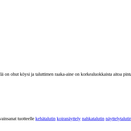
llä on ohut köysi ja taluttimen raaka-aine on korkealuokkaista aitoa pin
ainsanat tuotteelle
kehätalutin
koiranäyttely
nahkatalutin
näyttelytaluti