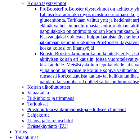
Koiran täysravinnot
ProBooster
ProBooster täysravinnot on kehitetty yh
Lihaisa koiranruoka myös maistuu erinomaiselta ja koi
gluteenitonta. Tarkkaan valitut yrtit ja hedelmät t
elämänvaiheisiin penturuuasta senioriruokaan, aktiivi
nappulakoko on optimoitu koiran koon mukaan. Sarj
Kasvattajaksi voit ostaa huippulaatuista täysravint
jatkamaan pennun ruokintaa ProBooster -täysravinn
koska koirasi on lihansyöjä!
Booster
Booster-koiranruoka on kehitetty erityisesti
aktiivisen koiran eri kausiin, joissa vuorottelevat
kisakaudelle. Metsästyskoiran lepokaudelle tai ta
ylipainoon taipuvaiselle koiralle sopiva vaihtoeht
runsaasti korkealaatuista kanan- tai kalkkunanlihaa 
naudan- tai sianlihaa. Tuotteet säilötään luonnollis
Koiran ulkoilutuotteet
Vapaa-aika
Turkinhoito ja trimmaus
Tarjoukset
Poistonurkka
Valikoimapoistoja edulliseen hintaan!
Lahjakortit
Tilaus- ja toimitusehdot
Evästekäytäntö (EU)
Yritys
Tapahtumat