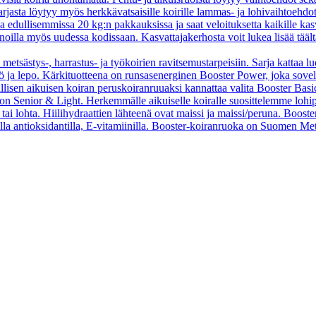
asta löytyy myös herkkävatsaisille koirille lammas- ja lohivaihtoehdo
oa edullisemmissa 20 kg:n pakkauksissa ja saat veloituksetta kaikille kas
oilla myös uudessa kodissaan. Kasvattajakerhosta voit lukea lisää tääl
 metsästys-, harrastus- ja työkoirien ravitsemustarpeisiin. Sarja kattaa l
 työ ja lepo. Kärkituotteena on runsasenerginen Booster Power, joka sove
vallisen aikuisen koiran peruskoiranruuaksi kannattaa valita Booster B
o on Senior & Light. Herkemmälle aikuiselle koiralle suosittelemme loh
tai lohta. Hiilihydraattien lähteenä ovat maissi ja maissi/peruna. Booste
ella antioksidantilla, E-vitamiinilla. Booster-koiranruoka on Suomen Met