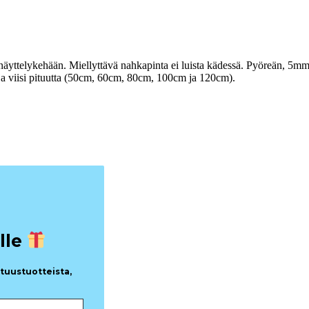
näyttelykehään. Miellyttävä nahkapinta ei luista kädessä. Pyöreän, 5mm
 ja viisi pituutta (50cm, 60cm, 80cm, 100cm ja 120cm).
lle
utuustuotteista,