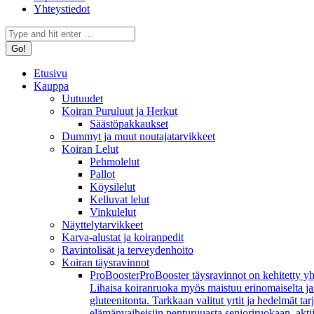
Yhteystiedot
Search:
Etusivu
Kauppa
Uutuudet
Koiran Puruluut ja Herkut
Säästöpakkaukset
Dummyt ja muut noutajatarvikkeet
Koiran Lelut
Pehmolelut
Pallot
Köysilelut
Kelluvat lelut
Vinkulelut
Näyttelytarvikkeet
Karva-alustat ja koiranpedit
Ravintolisät ja terveydenhoito
Koiran täysravinnot
ProBooster
ProBooster täysravinnot on kehitetty yh
Lihaisa koiranruoka myös maistuu erinomaiselta ja koi
gluteenitonta. Tarkkaan valitut yrtit ja hedelmät t
elämänvaiheisiin penturuuasta senioriruokaan, aktiivi