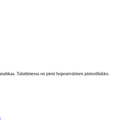
tanahkaa. Taluttimessa on pieni hopeanvärinen pistoolilukko.
n