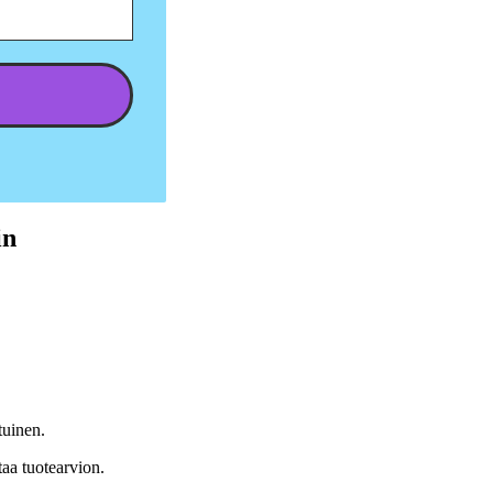
in
tuinen.
taa tuotearvion.