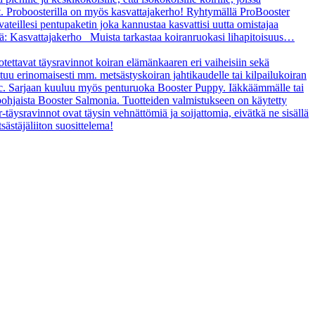
t. Proboosterilla on myös kasvattajakerho! Ryhtymällä ProBooster
vateillesi pentupaketin joka kannustaa kasvattisi uutta omistajaa
tä: Kasvattajakerho Muista tarkastaa koiranruokasi lihapitoisuus…
uotettavat täysravinnot koiran elämänkaaren eri vaiheisiin sekä
ltuu erinomaisesti mm. metsästyskoiran jahtikaudelle tai kilpailukoiran
asic. Sarjaan kuuluu myös penturuoka Booster Puppy. Iäkkäämmälle tai
ipohjaista Booster Salmonia. Tuotteiden valmistukseen on käytetty
r-täysravinnot ovat täysin vehnättömiä ja soijattomia, eivätkä ne sisällä
sästäjäliiton suosittelema!