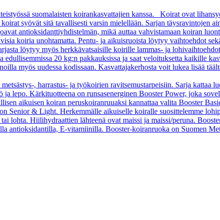
teistyössä suomalaisten koirankasvattajien kanssa. Koirat ovat lihansy
rat syövät sitä tavallisesti varsin mielellään. Sarjan täysravintojen aino
arjoavat antioksidanttiyhdistelmän, mikä auttaa vahvistamaan koiran luon
sia koiria unohtamatta. Pentu- ja aikuisruoista löytyy vaihtoehdot sekä pi
asta löytyy myös herkkävatsaisille koirille lammas- ja lohivaihtoehdo
oa edullisemmissa 20 kg:n pakkauksissa ja saat veloituksetta kaikille kas
oilla myös uudessa kodissaan. Kasvattajakerhosta voit lukea lisää tääl
 metsästys-, harrastus- ja työkoirien ravitsemustarpeisiin. Sarja kattaa l
 työ ja lepo. Kärkituotteena on runsasenerginen Booster Power, joka sove
vallisen aikuisen koiran peruskoiranruuaksi kannattaa valita Booster B
o on Senior & Light. Herkemmälle aikuiselle koiralle suosittelemme loh
tai lohta. Hiilihydraattien lähteenä ovat maissi ja maissi/peruna. Booste
ella antioksidantilla, E-vitamiinilla. Booster-koiranruoka on Suomen Met