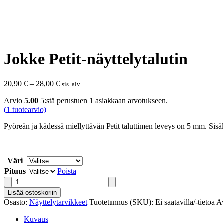
Jokke Petit-näyttelytalutin
Hintaluokka:
20,90
€
–
28,00
€
sis. alv
20,90 €
Arvio
5.00
5:stä perustuen
1
asiakkaan arvotukseen.
-
(
1
tuotearvio)
28,00 €
Pyöreän ja kädessä miellyttävän Petit taluttimen leveys on 5 mm. Sisä
Väri
Pituus
Poista
Jokke
Petit-
Lisää ostoskoriin
näyttelytalutin
Osasto:
Näyttelytarvikkeet
Tuotetunnus (SKU):
Ei saatavilla/-tietoa
Av
määrä
Kuvaus