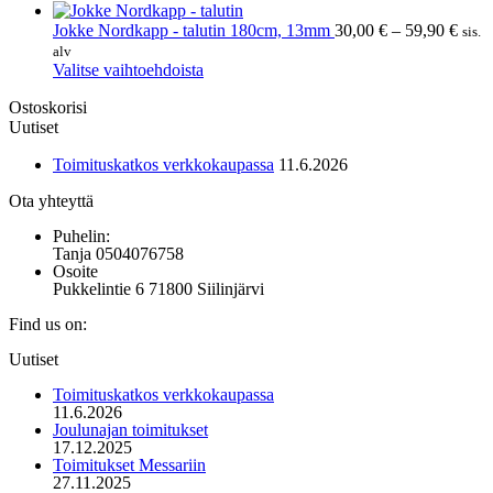
Voit
tuotteella
40,00 €
tehdä
on
Hint
Jokke Nordkapp - talutin 180cm, 13mm
30,00
€
–
59,90
€
sis.
valinnat
useampi
30,0
alv
tuotteen
muunnelma.
Tällä
-
Valitse vaihtoehdoista
sivulla.
Voit
tuotteella
59,9
Ostoskorisi
tehdä
on
Uutiset
valinnat
useampi
tuotteen
muunnelma.
Toimituskatkos verkkokaupassa
11.6.2026
sivulla.
Voit
tehdä
Ota yhteyttä
valinnat
tuotteen
Puhelin:
sivulla.
Tanja 0504076758
Osoite
Pukkelintie 6 71800 Siilinjärvi
Find us on:
Mail
Uutiset
page
opens
Toimituskatkos verkkokaupassa
in
11.6.2026
new
Joulunajan toimitukset
window
17.12.2025
Toimitukset Messariin
27.11.2025