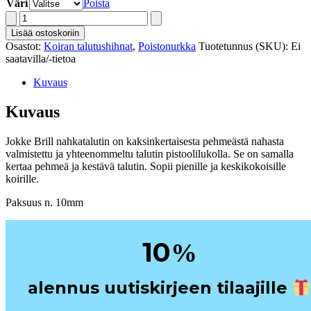
Väri
Poista
Jokke
Brill
Lisää ostoskoriin
nahkatalutin
Osastot:
Koiran talutushihnat
,
Poistonurkka
Tuotetunnus (SKU):
Ei
180cm
saatavilla/-tietoa
määrä
Kuvaus
Kuvaus
Jokke Brill nahkatalutin on kaksinkertaisesta pehmeästä nahasta
valmistettu ja yhteenommeltu talutin pistoolilukolla. Se on samalla
kertaa pehmeä ja kestävä talutin. Sopii pienille ja keskikokoisille
koirille.
Paksuus n. 10mm
10
%
alennus uutiskirjeen tilaajille