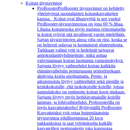
Koiran täysravinnot
ProBooster
ProBooster täysravinnot on kehitetty
yhteistyössä suomalaisten koirankasvattajien
kanssa. Koirat ovat lihansyöjiä ja sen vuoksi
ProBooster-täysravinnoissa on jopa 69 % lihaa.
Lihaisa koiranruoka myös maistuu erinomaiselta
ja koirat syövät sitä tavallisesti varsin mielellään.
Sarjan täysravintojen ainoa vilja on riisi, koska se
on helposti sulavaa ja luontaisesti gluteenitonta.
Tarkkaan valitut yrtit ja hedelmät tarjoavat
antioksidanttiyhdistelmän, mikä auttaa
vahvistamaan koiran luontaista vastustuskykyä.
Sarjasta löytyy vaihtoehdot koiran kaikkiin
elämänvaiheisiin penturuuasta senioriruokaan,
aktiivisia koiria unohtamatta. Pentu- ja
aikuisruoista löytyy vaihtoehdot sekä pienille ja
keskikokoisille, että isokokoisille koirille, joissa
nappulakoko on optimoitu koiran koon mukaan.
Sarjasta löytyy myös herkkävatsaisille koirille
lammas- ja lohivaihtoehdot. Proboosterilla on
myös kasvattajakerho! Ryhtymällä ProBooster
Kasvattajaksi voit ostaa huippulaatuista
täysravintoa edullisemmissa 20 kg:n
pakkauksissa ja saat veloituksetta kaikille
kasvateillesi pentupaketin joka kannustaa