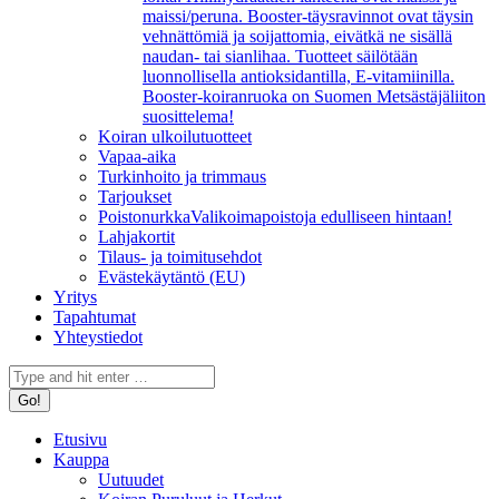
maissi/peruna. Booster-täysravinnot ovat täysin
vehnättömiä ja soijattomia, eivätkä ne sisällä
naudan- tai sianlihaa. Tuotteet säilötään
luonnollisella antioksidantilla, E-vitamiinilla.
Booster-koiranruoka on Suomen Metsästäjäliiton
suosittelema!
Koiran ulkoilutuotteet
Vapaa-aika
Turkinhoito ja trimmaus
Tarjoukset
Poistonurkka
Valikoimapoistoja edulliseen hintaan!
Lahjakortit
Tilaus- ja toimitusehdot
Evästekäytäntö (EU)
Yritys
Tapahtumat
Yhteystiedot
Search:
Etusivu
Kauppa
Uutuudet