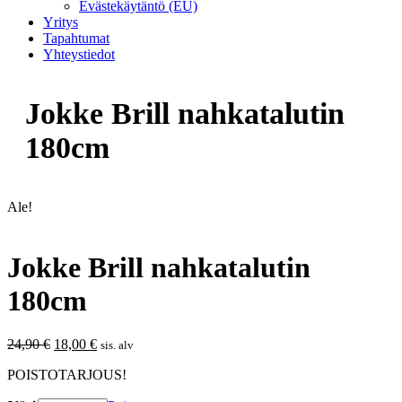
Evästekäytäntö (EU)
Yritys
Tapahtumat
Yhteystiedot
Jokke Brill nahkatalutin
180cm
Ale!
Jokke Brill nahkatalutin
180cm
Alkuperäinen
Nykyinen
24,90
€
18,00
€
sis. alv
hinta
hinta
POISTOTARJOUS!
oli:
on:
24,90 €.
18,00 €.