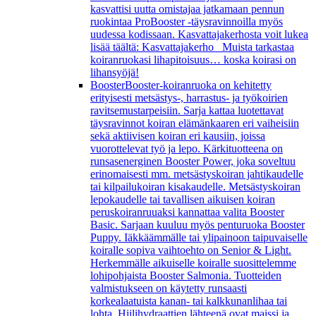
kasvattisi uutta omistajaa jatkamaan pennun
ruokintaa ProBooster -täysravinnoilla myös
uudessa kodissaan. Kasvattajakerhosta voit lukea
lisää täältä: Kasvattajakerho Muista tarkastaa
koiranruokasi lihapitoisuus… koska koirasi on
lihansyöjä!
Booster
Booster-koiranruoka on kehitetty
erityisesti metsästys-, harrastus- ja työkoirien
ravitsemustarpeisiin. Sarja kattaa luotettavat
täysravinnot koiran elämänkaaren eri vaiheisiin
sekä aktiivisen koiran eri kausiin, joissa
vuorottelevat työ ja lepo. Kärkituotteena on
runsasenerginen Booster Power, joka soveltuu
erinomaisesti mm. metsästyskoiran jahtikaudelle
tai kilpailukoiran kisakaudelle. Metsästyskoiran
lepokaudelle tai tavallisen aikuisen koiran
peruskoiranruuaksi kannattaa valita Booster
Basic. Sarjaan kuuluu myös penturuoka Booster
Puppy. Iäkkäämmälle tai ylipainoon taipuvaiselle
koiralle sopiva vaihtoehto on Senior & Light.
Herkemmälle aikuiselle koiralle suosittelemme
lohipohjaista Booster Salmonia. Tuotteiden
valmistukseen on käytetty runsaasti
korkealaatuista kanan- tai kalkkunanlihaa tai
lohta. Hiilihydraattien lähteenä ovat maissi ja