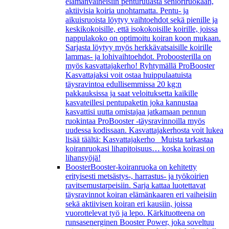
elämänvaiheisiin penturuuasta senioriruokaan,
aktiivisia koiria unohtamatta. Pentu- ja
aikuisruoista löytyy vaihtoehdot sekä pienille ja
keskikokoisille, että isokokoisille koirille, joissa
nappulakoko on optimoitu koiran koon mukaan.
Sarjasta löytyy myös herkkävatsaisille koirille
lammas- ja lohivaihtoehdot. Proboosterilla on
myös kasvattajakerho! Ryhtymällä ProBooster
Kasvattajaksi voit ostaa huippulaatuista
täysravintoa edullisemmissa 20 kg:n
pakkauksissa ja saat veloituksetta kaikille
kasvateillesi pentupaketin joka kannustaa
kasvattisi uutta omistajaa jatkamaan pennun
ruokintaa ProBooster -täysravinnoilla myös
uudessa kodissaan. Kasvattajakerhosta voit lukea
lisää täältä: Kasvattajakerho Muista tarkastaa
koiranruokasi lihapitoisuus… koska koirasi on
lihansyöjä!
Booster
Booster-koiranruoka on kehitetty
erityisesti metsästys-, harrastus- ja työkoirien
ravitsemustarpeisiin. Sarja kattaa luotettavat
täysravinnot koiran elämänkaaren eri vaiheisiin
sekä aktiivisen koiran eri kausiin, joissa
vuorottelevat työ ja lepo. Kärkituotteena on
runsasenerginen Booster Power, joka soveltuu