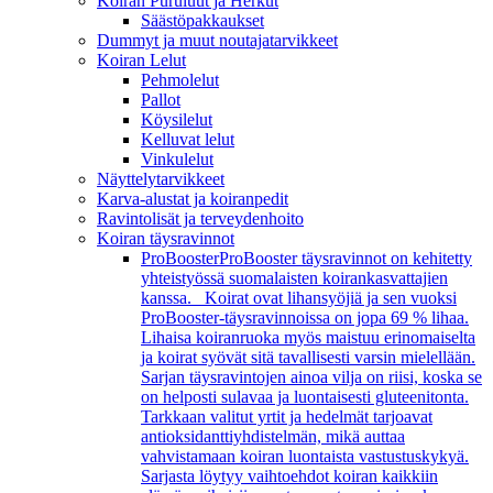
Koiran Puruluut ja Herkut
Säästöpakkaukset
Dummyt ja muut noutajatarvikkeet
Koiran Lelut
Pehmolelut
Pallot
Köysilelut
Kelluvat lelut
Vinkulelut
Näyttelytarvikkeet
Karva-alustat ja koiranpedit
Ravintolisät ja terveydenhoito
Koiran täysravinnot
ProBooster
ProBooster täysravinnot on kehitetty
yhteistyössä suomalaisten koirankasvattajien
kanssa. Koirat ovat lihansyöjiä ja sen vuoksi
ProBooster-täysravinnoissa on jopa 69 % lihaa.
Lihaisa koiranruoka myös maistuu erinomaiselta
ja koirat syövät sitä tavallisesti varsin mielellään.
Sarjan täysravintojen ainoa vilja on riisi, koska se
on helposti sulavaa ja luontaisesti gluteenitonta.
Tarkkaan valitut yrtit ja hedelmät tarjoavat
antioksidanttiyhdistelmän, mikä auttaa
vahvistamaan koiran luontaista vastustuskykyä.
Sarjasta löytyy vaihtoehdot koiran kaikkiin