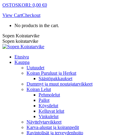
Skip
OSTOSKORI:
0,00
€
0
to
View Cart
Checkout
content
No products in the cart.
Sopen Koiratarvike
Sopen koiratarvike
Etusivu
Kauppa
Uutuudet
Koiran Puruluut ja Herkut
Säästöpakkaukset
Dummyt ja muut noutajatarvikkeet
Koiran Lelut
Pehmolelut
Pallot
Köysilelut
Kelluvat lelut
Vinkulelut
Näyttelytarvikkeet
Karva-alustat ja koiranpedit
Ravintolisät ja terveydenhoito