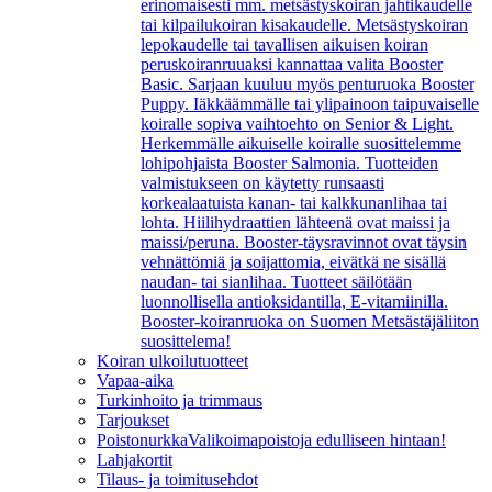
erinomaisesti mm. metsästyskoiran jahtikaudelle
tai kilpailukoiran kisakaudelle. Metsästyskoiran
lepokaudelle tai tavallisen aikuisen koiran
peruskoiranruuaksi kannattaa valita Booster
Basic. Sarjaan kuuluu myös penturuoka Booster
Puppy. Iäkkäämmälle tai ylipainoon taipuvaiselle
koiralle sopiva vaihtoehto on Senior & Light.
Herkemmälle aikuiselle koiralle suosittelemme
lohipohjaista Booster Salmonia. Tuotteiden
valmistukseen on käytetty runsaasti
korkealaatuista kanan- tai kalkkunanlihaa tai
lohta. Hiilihydraattien lähteenä ovat maissi ja
maissi/peruna. Booster-täysravinnot ovat täysin
vehnättömiä ja soijattomia, eivätkä ne sisällä
naudan- tai sianlihaa. Tuotteet säilötään
luonnollisella antioksidantilla, E-vitamiinilla.
Booster-koiranruoka on Suomen Metsästäjäliiton
suosittelema!
Koiran ulkoilutuotteet
Vapaa-aika
Turkinhoito ja trimmaus
Tarjoukset
Poistonurkka
Valikoimapoistoja edulliseen hintaan!
Lahjakortit
Tilaus- ja toimitusehdot