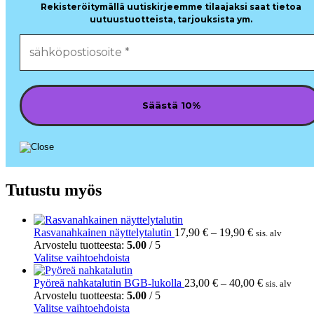
Rekisteröitymällä uutiskirjeemme tilaajaksi saat tietoa
uutuustuotteista, tarjouksista ym.
Tutustu myös
Hintaluokka:
Rasvanahkainen näyttelytalutin
17,90
€
–
19,90
€
sis. alv
17,90 €
Arvostelu tuotteesta:
5.00
/ 5
Tällä
-
Valitse vaihtoehdoista
tuotteella
19,90 €
on
Hintaluokk
Pyöreä nahkatalutin BGB-lukolla
23,00
€
–
40,00
€
sis. alv
useampi
23,00 €
Arvostelu tuotteesta:
5.00
/ 5
muunnelma.
Tällä
-
Valitse vaihtoehdoista