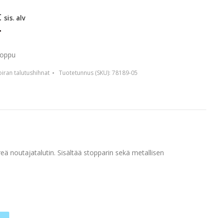
€
sis. alv
loppu
iran talutushihnat
Tuotetunnus (SKU):
78189-05
ä noutajatalutin. Sisältää stopparin sekä metallisen