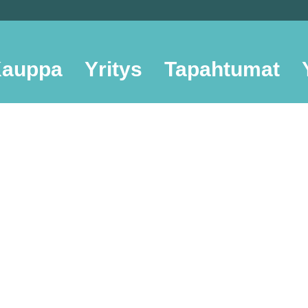
auppa
Yritys
Tapahtumat