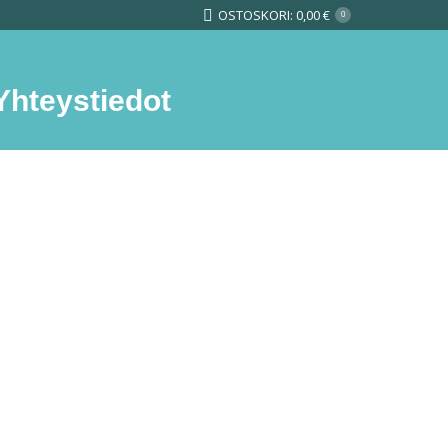
OSTOSKORI:
0,00
€
0
Yhteystiedot
Search: