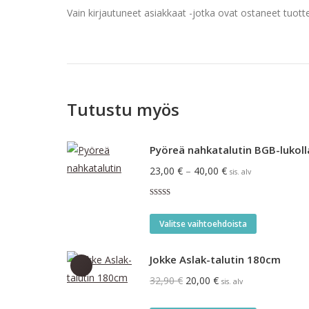
Vain kirjautuneet asiakkaat -jotka ovat ostaneet tuotte
Tutustu myös
Pyöreä nahkatalutin BGB-lukoll
Hintaluokka:
23,00
€
–
40,00
€
sis. alv
23,00 €
Arvostelu
-
tuotteesta:
Tällä
5.00
/ 5
40,00 €
Valitse vaihtoehdoista
tuotteella
on
Jokke Aslak-talutin 180cm
useampi
Alkuperäinen
Nykyinen
32,90
€
20,00
€
sis. alv
muunnelma
hinta
hinta