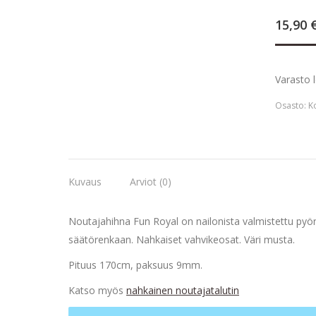
15,90
Varasto 
Osasto:
Ko
Kuvaus
Arviot (0)
Noutajahihna Fun Royal on nailonista valmistettu pyöre
säätörenkaan. Nahkaiset vahvikeosat. Väri musta.
Pituus 170cm, paksuus 9mm.
Katso myös
nahkainen noutajatalutin