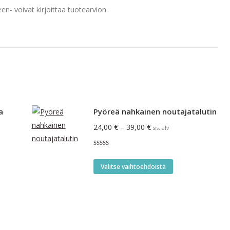
en- voivat kirjoittaa tuotearvion.
a
Pyöreä nahkainen noutajatalutin
Hintaluokka:
24,00
€
–
39,00
€
sis. alv
24,00 €
Arvostelu
-
tuotteesta:
Tällä
5.00
/ 5
39,00 €
Valitse vaihtoehdoista
tuotteella
on
useampi
.
muunnelma.