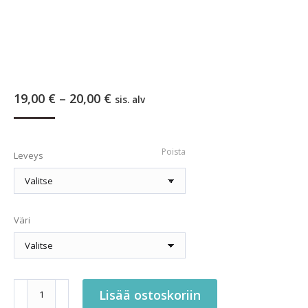
Hintaluokka:
19,00
€
–
20,00
€
sis. alv
19,00 €
-
20,00 €
Poista
Leveys
Väri
Grip-
Lisää ostoskoriin
talutin