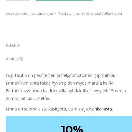
2m
Osasto:
Koiran talutushihnat
Tuotetunnus (SKU):
Ei saatavilla/-tietoa
määrä
Kuvaus
Arviot (0)
Grip-talutin on perinteinen ja helppohoitoinen grippihihna.
Hihnan kumipinta takaa hyvän pidon myös märällä kelillä.
Erittäin kevyt hihna laadukkaalla bgb-lukolla. Leveydet 15mm ja
20mm, pituus 2 metriä.
Hihna on suomalaista käsityötä, valmistaja
Nahkanasta
.
%
10