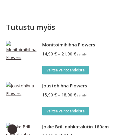
Tutustu myös
Monitoimihihna Flowers
Hintaluokka:
14,90
€
–
21,90
€
sis. alv
14,90 €
-
Tällä
Valitse vaihtoehdoista
21,90 €
tuotteella
on
Joustohihna Flowers
useampi
Hintaluokka:
15,90
€
–
18,90
€
sis. alv
muunnelma.
15,90 €
Voit
-
Tällä
Valitse vaihtoehdoista
tehdä
18,90 €
tuotteella
valinnat
on
Jokke Brill nahkatalutin 180cm
tuotteen
useampi