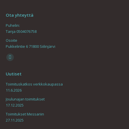
Ota yhteyttä
Puhelin:
Tanja 0504076758
Osoite
Pukkelintie 6 71800 Siilinjärvi
Find us on:
Mail
page
Uutiset
opens
in
Toimituskatkos verkkokaupassa
11.6.2026
new
window
Joulunajan toimitukset
17.12.2025
Toimitukset Messariin
27.11.2025