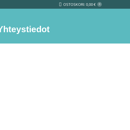
OSTOSKORI:
0,00
€
0
Yhteystiedot
Search: