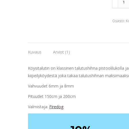
määrä
Osasto:
Ko
Kuvaus
Arviot (1)
Köysitalutin on k
lassinen talutushihna pistoolilukolla j
kiipeilyköydestä joka takaa talutushihnan maksimaalise
Vahvuudet 6mm ja 8mm
Pituudet 150cm ja 200cm
Valmistaja:
Firedog