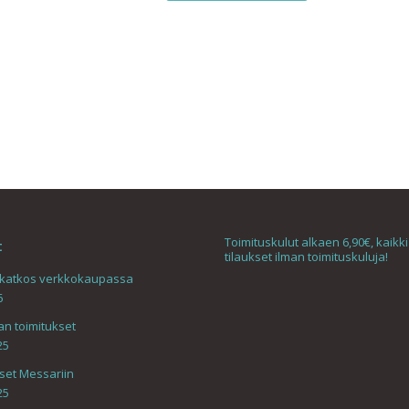
20,00 €
tuotteella
on
useampi
.
muunnelma.
Voit
tehdä
valinnat
tuotteen
sivulla.
.
Toimituskulut alkaen 6,90€, kaikki 
t
tilaukset ilman toimituskuluja!
skatkos verkkokaupassa
6
an toimitukset
25
set Messariin
25