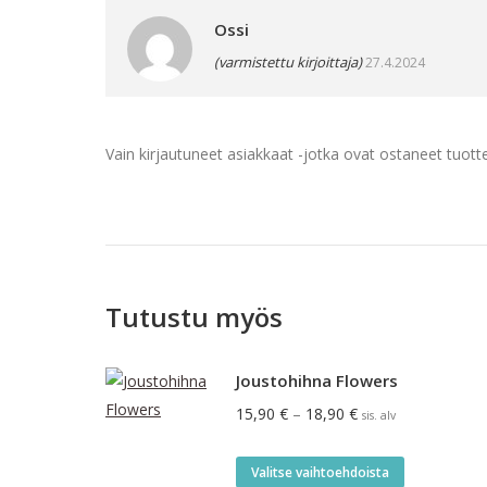
Ossi
(varmistettu kirjoittaja)
27.4.2024
Vain kirjautuneet asiakkaat -jotka ovat ostaneet tuotte
Tutustu myös
Joustohihna Flowers
Hintaluokka:
15,90
€
–
18,90
€
sis. alv
15,90 €
-
Tällä
Valitse vaihtoehdoista