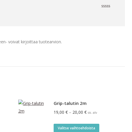
Arvostelu
tuotteesta:
4
/ 5
en- voivat kirjoittaa tuotearvion.
Grip-talutin 2m
Hintaluokka:
19,00
€
–
20,00
€
sis. alv
19,00 €
-
Tällä
Valitse vaihtoehdoista