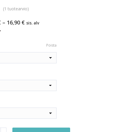
(
1
tuotearvio)
Hintaluokka:
€
–
16,90
€
sis. alv
13,90 €
.
-
16,90 €
Poista
tin