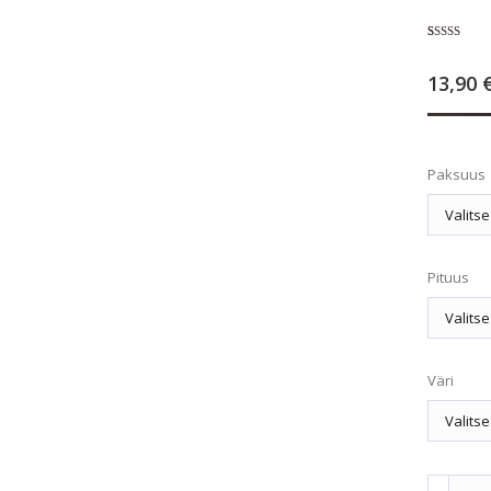
Arvio
1
4.00
5:stä
13,90
perustuen
asiakkaan
arvotukseen
Paksuus
Pituus
Väri
Köysitalu