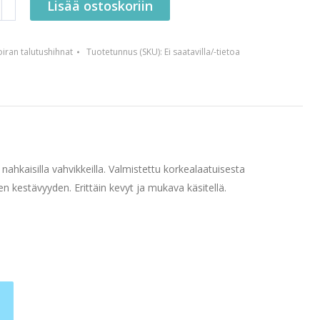
Lisää ostoskoriin
iran talutushihnat
Tuotetunnus (SKU):
Ei saatavilla/-tietoa
a nahkaisilla vahvikkeilla. Valmistettu korkealaatuisesta
n kestävyyden. Erittäin kevyt ja mukava käsitellä.