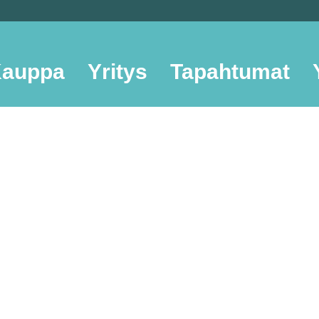
auppa
Yritys
Tapahtumat