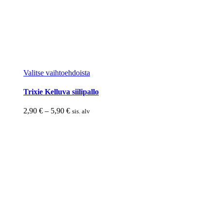
Tällä
Valitse vaihtoehdoista
tuotteella
on
Trixie Kelluva siilipallo
useampi
muunnelma.
Hintaluokka:
2,90
€
–
5,90
€
sis. alv
Voit
2,90 €
tehdä
-
valinnat
5,90 €
tuotteen
sivulla.