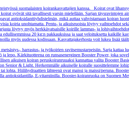
teistyössä suomalaisten koirankasvattajien kanssa. Koirat ovat lihansy
rat syövät sitä tavallisesti varsin mielellään. Sarjan täysravintojen aino
arjoavat antioksidanttiyhdistelmän, mikä auttaa vahvistamaan koiran luon
sia koiria unohtamatta. Pentu- ja aikuisruoista löytyy vaihtoehdot sekä pi
asta löytyy myös herkkävatsaisille koirille lammas- ja lohivaihtoehdo
oa edullisemmissa 20 kg:n pakkauksissa ja saat veloituksetta kaikille kas
oilla myös uudessa kodissaan. Kasvattajakerhosta voit lukea lisää tääl
 metsästys-, harrastus- ja työkoirien ravitsemustarpeisiin. Sarja kattaa l
 työ ja lepo. Kärkituotteena on runsasenerginen Booster Power, joka sove
vallisen aikuisen koiran peruskoiranruuaksi kannattaa valita Booster B
o on Senior & Light. Herkemmälle aikuiselle koiralle suosittelemme loh
tai lohta. Hiilihydraattien lähteenä ovat maissi ja maissi/peruna. Booste
ella antioksidantilla, E-vitamiinilla. Booster-koiranruoka on Suomen Met