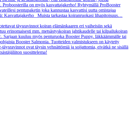
t. Proboosterilla on myös kasvattajakerho! Ryhtymällä ProBooster
vateillesi pentupaketin joka kannustaa kasvattisi uutta omistajaa
tä: Kasvattajakerho Muista tarkastaa koiranruokasi lihapitoisuus…
uotettavat täysravinnot koiran elämänkaaren eri vaiheisiin sekä
ltuu erinomaisesti mm. metsästyskoiran jahtikaudelle tai kilpailukoiran
asic. Sarjaan kuuluu myös penturuoka Booster Puppy. Iäkkäämmälle tai
ipohjaista Booster Salmonia. Tuotteiden valmistukseen on käytetty
r-täysravinnot ovat täysin vehnättömiä ja soijattomia, eivätkä ne sisällä
sästäjäliiton suosittelema!