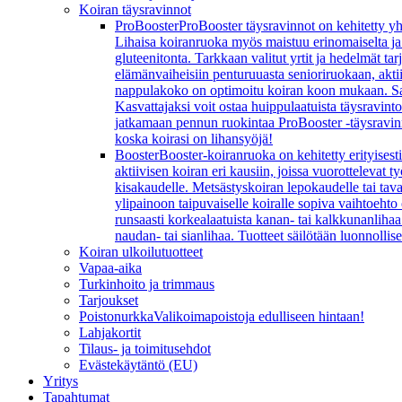
Koiran täysravinnot
ProBooster
ProBooster täysravinnot on kehitetty yh
Lihaisa koiranruoka myös maistuu erinomaiselta ja koi
gluteenitonta. Tarkkaan valitut yrtit ja hedelmät t
elämänvaiheisiin penturuuasta senioriruokaan, aktiivi
nappulakoko on optimoitu koiran koon mukaan. Sarj
Kasvattajaksi voit ostaa huippulaatuista täysravint
jatkamaan pennun ruokintaa ProBooster -täysravinn
koska koirasi on lihansyöjä!
Booster
Booster-koiranruoka on kehitetty erityisesti
aktiivisen koiran eri kausiin, joissa vuorottelevat
kisakaudelle. Metsästyskoiran lepokaudelle tai ta
ylipainoon taipuvaiselle koiralle sopiva vaihtoeht
runsaasti korkealaatuista kanan- tai kalkkunanlihaa 
naudan- tai sianlihaa. Tuotteet säilötään luonnollis
Koiran ulkoilutuotteet
Vapaa-aika
Turkinhoito ja trimmaus
Tarjoukset
Poistonurkka
Valikoimapoistoja edulliseen hintaan!
Lahjakortit
Tilaus- ja toimitusehdot
Evästekäytäntö (EU)
Yritys
Tapahtumat