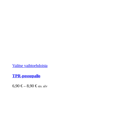
Tällä
Valitse vaihtoehdoista
tuotteella
on
TPR-possupallo
useampi
muunnelma.
Hintaluokka:
6,90
€
–
8,90
€
sis. alv
Voit
6,90 €
tehdä
-
valinnat
8,90 €
tuotteen
sivulla.