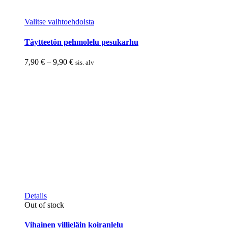
Tällä
Valitse vaihtoehdoista
tuotteella
on
Täytteetön pehmolelu pesukarhu
useampi
muunnelma.
Hintaluokka:
7,90
€
–
9,90
€
sis. alv
Voit
7,90 €
tehdä
-
valinnat
9,90 €
tuotteen
sivulla.
Tällä
Details
tuotteella
Out of stock
on
useampi
Vihainen villieläin koiranlelu