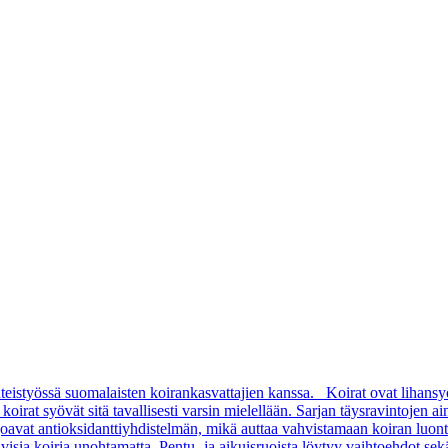
teistyössä suomalaisten koirankasvattajien kanssa. Koirat ovat lihansy
rat syövät sitä tavallisesti varsin mielellään. Sarjan täysravintojen aino
arjoavat antioksidanttiyhdistelmän, mikä auttaa vahvistamaan koiran luon
sia koiria unohtamatta. Pentu- ja aikuisruoista löytyy vaihtoehdot sekä pi