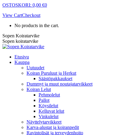
Skip
OSTOSKORI:
0,00
€
0
to
View Cart
Checkout
content
No products in the cart.
Sopen Koiratarvike
Sopen koiratarvike
Etusivu
Kauppa
Uutuudet
Koiran Puruluut ja Herkut
Säästöpakkaukset
Dummyt ja muut noutajatarvikkeet
Koiran Lelut
Pehmolelut
Pallot
Köysilelut
Kelluvat lelut
Vinkulelut
Näyttelytarvikkeet
Karva-alustat ja koiranpedit
Ravintolisät ja terveydenhoito