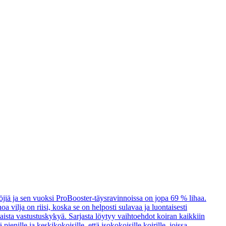
öjiä ja sen vuoksi ProBooster-täysravinnoissa on jopa 69 % lihaa.
a vilja on riisi, koska se on helposti sulavaa ja luontaisesti
taista vastustuskykyä. Sarjasta löytyy vaihtoehdot koiran kaikkiin
enille ja keskikokoisille, että isokokoisille koirille, joissa