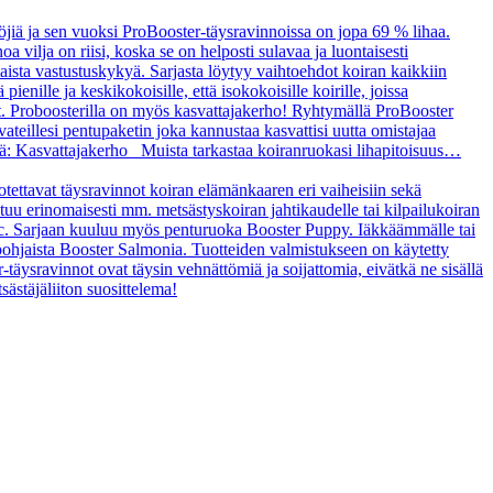
öjiä ja sen vuoksi ProBooster-täysravinnoissa on jopa 69 % lihaa.
a vilja on riisi, koska se on helposti sulavaa ja luontaisesti
taista vastustuskykyä. Sarjasta löytyy vaihtoehdot koiran kaikkiin
enille ja keskikokoisille, että isokokoisille koirille, joissa
t. Proboosterilla on myös kasvattajakerho! Ryhtymällä ProBooster
vateillesi pentupaketin joka kannustaa kasvattisi uutta omistajaa
tä: Kasvattajakerho Muista tarkastaa koiranruokasi lihapitoisuus…
uotettavat täysravinnot koiran elämänkaaren eri vaiheisiin sekä
ltuu erinomaisesti mm. metsästyskoiran jahtikaudelle tai kilpailukoiran
asic. Sarjaan kuuluu myös penturuoka Booster Puppy. Iäkkäämmälle tai
ipohjaista Booster Salmonia. Tuotteiden valmistukseen on käytetty
r-täysravinnot ovat täysin vehnättömiä ja soijattomia, eivätkä ne sisällä
sästäjäliiton suosittelema!