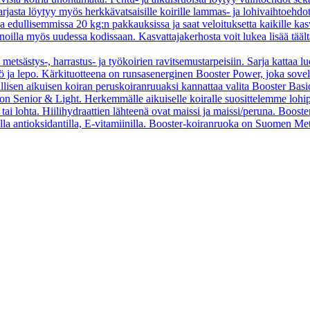
asta löytyy myös herkkävatsaisille koirille lammas- ja lohivaihtoehdo
oa edullisemmissa 20 kg:n pakkauksissa ja saat veloituksetta kaikille kas
oilla myös uudessa kodissaan. Kasvattajakerhosta voit lukea lisää tääl
 metsästys-, harrastus- ja työkoirien ravitsemustarpeisiin. Sarja kattaa l
 työ ja lepo. Kärkituotteena on runsasenerginen Booster Power, joka sove
vallisen aikuisen koiran peruskoiranruuaksi kannattaa valita Booster B
o on Senior & Light. Herkemmälle aikuiselle koiralle suosittelemme loh
tai lohta. Hiilihydraattien lähteenä ovat maissi ja maissi/peruna. Booste
ella antioksidantilla, E-vitamiinilla. Booster-koiranruoka on Suomen Met