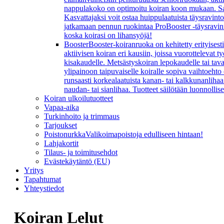
nappulakoko on optimoitu koiran koon mukaan. Sarj
Kasvattajaksi voit ostaa huippulaatuista täysravint
jatkamaan pennun ruokintaa ProBooster -täysravinn
koska koirasi on lihansyöjä!
Booster
Booster-koiranruoka on kehitetty erityisesti
aktiivisen koiran eri kausiin, joissa vuorottelevat
kisakaudelle. Metsästyskoiran lepokaudelle tai ta
ylipainoon taipuvaiselle koiralle sopiva vaihtoeht
runsaasti korkealaatuista kanan- tai kalkkunanlihaa 
naudan- tai sianlihaa. Tuotteet säilötään luonnollis
Koiran ulkoilutuotteet
Vapaa-aika
Turkinhoito ja trimmaus
Tarjoukset
Poistonurkka
Valikoimapoistoja edulliseen hintaan!
Lahjakortit
Tilaus- ja toimitusehdot
Evästekäytäntö (EU)
Yritys
Tapahtumat
Yhteystiedot
Koiran Lelut