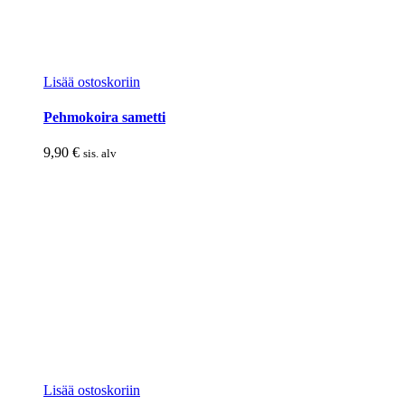
Lisää ostoskoriin
Pehmokoira sametti
9,90
€
sis. alv
Lisää ostoskoriin