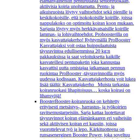
elämänvaiheisiin penturuuasta senioriruokaan,
aktiivisia koiria unohtamatta. Pentu- ja
aikuisruoista löytyy vaihtoehdot sekä pienille ja
keskikokoisille, että isokokoisille koirille, joissa
nappulakoko on optimoitu koiran koon mukaan.
Sarjasta löytyy myös herkkävatsaisille koirille
lammas- ja lohivaihtoehdot. Proboosterilla on
myös kasvattajakerho! Ryhtymällä ProBooster
Kasvattajaksi voit ostaa huippulaatuista
täysravintoa edullisemmissa 20 kg:n
pakkauksissa ja saat veloituksetta kaikille
kasvateillesi pentupaketin joka kannustaa
kasvattisi uutta omistajaa jatkamaan pennun
ruokintaa ProBooster -täysravinnoilla myös
uudessa kodissaan. Kasvattajakerhosta voit lukea
lisää täältä: Kasvattajakerho Muista tarkastaa
koiranruokasi lihapitoisuus… koska koirasi on
lihansyöjä!
Booster
Booster-koiranruoka on kehitetty
erityisesti metsästys-, harrastus- ja työkoirien
ravitsemustarpeisiin. Sarja kattaa luotettavat
täysravinnot koiran elämänkaaren eri vaiheisiin
sekä aktiivisen koiran eri kausiin, joissa
vuorottelevat työ ja lepo. Kärkituotteena on
runsasenerginen Booster Power, joka soveltuu