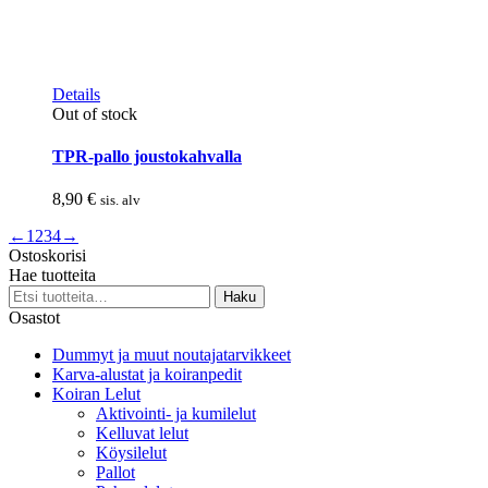
Details
Out of stock
TPR-pallo joustokahvalla
8,90
€
sis. alv
←
1
2
3
4
→
Ostoskorisi
Hae tuotteita
Etsi:
Haku
Osastot
Dummyt ja muut noutajatarvikkeet
Karva-alustat ja koiranpedit
Koiran Lelut
Aktivointi- ja kumilelut
Kelluvat lelut
Köysilelut
Pallot