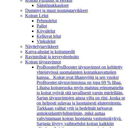
Koiran Puruluut ja Herkut
Säästöpakkaukset
Dummyt ja muut noutajatarvikkeet
Koiran Lelut
Pehmolelut
Pallot
Köysilelut
Kelluvat lelut
Vinkulelut
Näyttelytarvikkeet
Karva-alustat ja koiranpedit
Ravintolisät ja terveydenhoito
Koiran täysravinnot
ProBooster
ProBooster täysravinnot on kehitetty
yhteistyössä suomalaisten koirankasvattajien
kanssa. Koirat ovat lihansyöjiä ja sen vuoksi
ProBooster-täysravinnoissa on jopa 69 % lihaa.
Lihaisa koiranruoka myös maistuu erinomaiselta
ja koirat syövät sitä tavallisesti varsin mielellään.
Sarjan täysravintojen ainoa vilja on riisi, koska se
on helposti sulavaa ja luontaisesti gluteenitonta.
Tarkkaan valitut yrtit ja hedelmät tarjoavat
antioksidanttiyhdistelmän, mikä auttaa
vahvistamaan koiran luontaista vastustuskykyä.
Sarjasta löytyy vaihtoehdot koiran kaikkiin