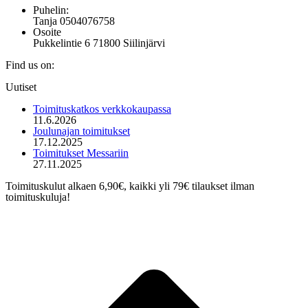
Puhelin:
Tanja 0504076758
Osoite
Pukkelintie 6 71800 Siilinjärvi
Find us on:
Mail
Uutiset
page
opens
Toimituskatkos verkkokaupassa
in
11.6.2026
new
Joulunajan toimitukset
window
17.12.2025
Toimitukset Messariin
27.11.2025
Toimituskulut alkaen 6,90€, kaikki yli 79€ tilaukset ilman
toimituskuluja!
t
T