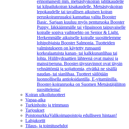
erinomaisesti mm. metsästyskoiran jahtikaudelle
tai kilpailukoiran kisakaudelle. Metsästyskoiran
lepokaudelle tai tavallisen aikuisen koiran
peruskoiranruuaksi kannattaa valita Booster
Basic. Sarjaan kuuluu myös penturuoka Booster
Puppy. Iäkkäämmälle tai ylipainoon taipuvaiselle
koiralle sopiva vaihtoehto on Senior & Light.
Herkemmälle aikuiselle koiralle suosittelemme
lohipohjaista Booster Salmonia. Tuotteiden
valmistukseen on käytetty runsaasti
korkealaatuista kanan- tai kalkkunanlihaa tai
lohta. Hiilihydraattien lähteenä ovat maissi ja
maissi/peruna. Booster-täysravinnot ovat täysin
vehnättömiä ja soijattomia, eivätkä ne sisällä
naudan- tai sianlihaa. Tuotteet säilötään
luonnollisella antioksidantilla, E-vitamiinilla.
Booster-koiranruoka on Suomen Metsästäjäliiton
suosittelema!
Koiran ulkoilutuotteet
Vapaa-aika
Turkinhoito ja trimmaus
Tarjoukset
Poistonurkka
Valikoimapoistoja edulliseen hintaan!
Lahjakortit
Tilaus- ja toimitusehdot