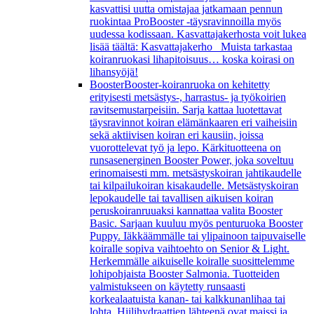
kasvattisi uutta omistajaa jatkamaan pennun
ruokintaa ProBooster -täysravinnoilla myös
uudessa kodissaan. Kasvattajakerhosta voit lukea
lisää täältä: Kasvattajakerho Muista tarkastaa
koiranruokasi lihapitoisuus… koska koirasi on
lihansyöjä!
Booster
Booster-koiranruoka on kehitetty
erityisesti metsästys-, harrastus- ja työkoirien
ravitsemustarpeisiin. Sarja kattaa luotettavat
täysravinnot koiran elämänkaaren eri vaiheisiin
sekä aktiivisen koiran eri kausiin, joissa
vuorottelevat työ ja lepo. Kärkituotteena on
runsasenerginen Booster Power, joka soveltuu
erinomaisesti mm. metsästyskoiran jahtikaudelle
tai kilpailukoiran kisakaudelle. Metsästyskoiran
lepokaudelle tai tavallisen aikuisen koiran
peruskoiranruuaksi kannattaa valita Booster
Basic. Sarjaan kuuluu myös penturuoka Booster
Puppy. Iäkkäämmälle tai ylipainoon taipuvaiselle
koiralle sopiva vaihtoehto on Senior & Light.
Herkemmälle aikuiselle koiralle suosittelemme
lohipohjaista Booster Salmonia. Tuotteiden
valmistukseen on käytetty runsaasti
korkealaatuista kanan- tai kalkkunanlihaa tai
lohta. Hiilihydraattien lähteenä ovat maissi ja