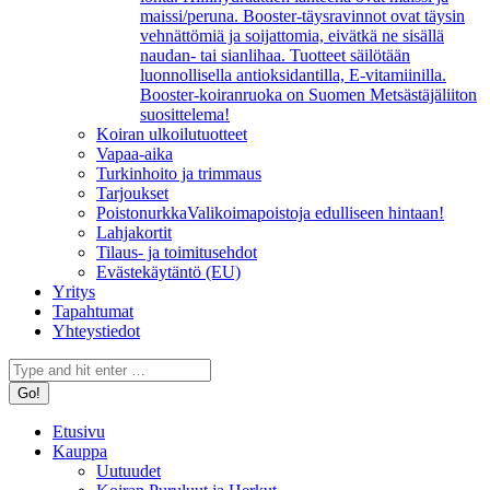
maissi/peruna. Booster-täysravinnot ovat täysin
vehnättömiä ja soijattomia, eivätkä ne sisällä
naudan- tai sianlihaa. Tuotteet säilötään
luonnollisella antioksidantilla, E-vitamiinilla.
Booster-koiranruoka on Suomen Metsästäjäliiton
suosittelema!
Koiran ulkoilutuotteet
Vapaa-aika
Turkinhoito ja trimmaus
Tarjoukset
Poistonurkka
Valikoimapoistoja edulliseen hintaan!
Lahjakortit
Tilaus- ja toimitusehdot
Evästekäytäntö (EU)
Yritys
Tapahtumat
Yhteystiedot
Search:
Etusivu
Kauppa
Uutuudet