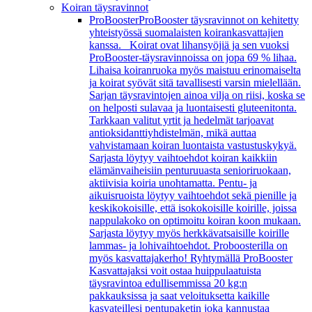
Koiran täysravinnot
ProBooster
ProBooster täysravinnot on kehitetty
yhteistyössä suomalaisten koirankasvattajien
kanssa. Koirat ovat lihansyöjiä ja sen vuoksi
ProBooster-täysravinnoissa on jopa 69 % lihaa.
Lihaisa koiranruoka myös maistuu erinomaiselta
ja koirat syövät sitä tavallisesti varsin mielellään.
Sarjan täysravintojen ainoa vilja on riisi, koska se
on helposti sulavaa ja luontaisesti gluteenitonta.
Tarkkaan valitut yrtit ja hedelmät tarjoavat
antioksidanttiyhdistelmän, mikä auttaa
vahvistamaan koiran luontaista vastustuskykyä.
Sarjasta löytyy vaihtoehdot koiran kaikkiin
elämänvaiheisiin penturuuasta senioriruokaan,
aktiivisia koiria unohtamatta. Pentu- ja
aikuisruoista löytyy vaihtoehdot sekä pienille ja
keskikokoisille, että isokokoisille koirille, joissa
nappulakoko on optimoitu koiran koon mukaan.
Sarjasta löytyy myös herkkävatsaisille koirille
lammas- ja lohivaihtoehdot. Proboosterilla on
myös kasvattajakerho! Ryhtymällä ProBooster
Kasvattajaksi voit ostaa huippulaatuista
täysravintoa edullisemmissa 20 kg:n
pakkauksissa ja saat veloituksetta kaikille
kasvateillesi pentupaketin joka kannustaa