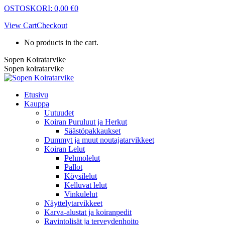
Skip
OSTOSKORI:
0,00
€
0
to
View Cart
Checkout
content
No products in the cart.
Sopen Koiratarvike
Sopen koiratarvike
Etusivu
Kauppa
Uutuudet
Koiran Puruluut ja Herkut
Säästöpakkaukset
Dummyt ja muut noutajatarvikkeet
Koiran Lelut
Pehmolelut
Pallot
Köysilelut
Kelluvat lelut
Vinkulelut
Näyttelytarvikkeet
Karva-alustat ja koiranpedit
Ravintolisät ja terveydenhoito