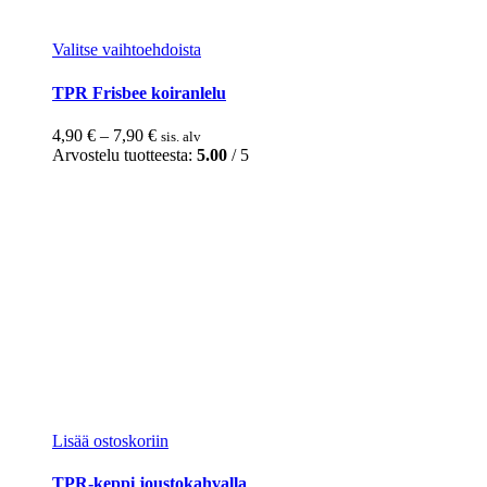
Tällä
Valitse vaihtoehdoista
tuotteella
on
TPR Frisbee koiranlelu
useampi
muunnelma.
Hintaluokka:
4,90
€
–
7,90
€
sis. alv
Voit
4,90 €
Arvostelu tuotteesta:
5.00
/ 5
tehdä
-
valinnat
7,90 €
tuotteen
sivulla.
Lisää ostoskoriin
TPR-keppi joustokahvalla