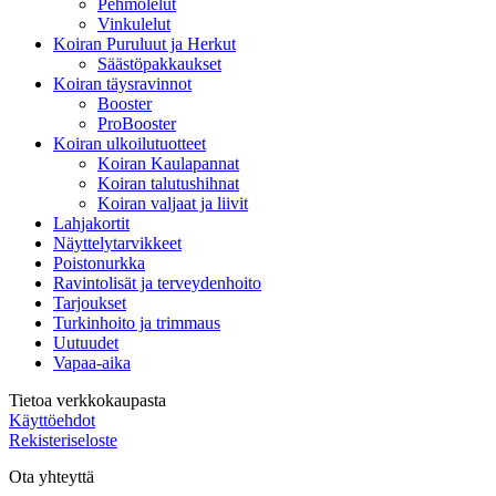
Pehmolelut
Vinkulelut
Koiran Puruluut ja Herkut
Säästöpakkaukset
Koiran täysravinnot
Booster
ProBooster
Koiran ulkoilutuotteet
Koiran Kaulapannat
Koiran talutushihnat
Koiran valjaat ja liivit
Lahjakortit
Näyttelytarvikkeet
Poistonurkka
Ravintolisät ja terveydenhoito
Tarjoukset
Turkinhoito ja trimmaus
Uutuudet
Vapaa-aika
Tietoa verkkokaupasta
Käyttöehdot
Rekisteriseloste
Ota yhteyttä