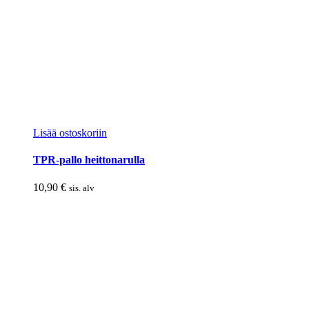
Lisää ostoskoriin
TPR-pallo heittonarulla
10,90
€
sis. alv