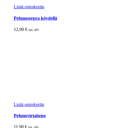
Lisää ostoskoriin
Pehmoseepra köydellä
12,90
€
sis. alv
Lisää ostoskoriin
Pehmovirtahepo
11,90
€
sis. alv