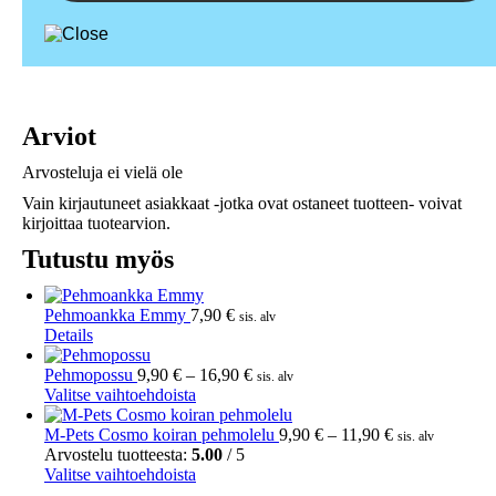
Arviot
Arvosteluja ei vielä ole
Vain kirjautuneet asiakkaat -jotka ovat ostaneet tuotteen- voivat
kirjoittaa tuotearvion.
Tutustu myös
Pehmoankka Emmy
7,90
€
sis. alv
Details
Hintaluokka:
Pehmopossu
9,90
€
–
16,90
€
sis. alv
Tällä
9,90 €
Valitse vaihtoehdoista
tuotteella
-
on
16,90 €
Hintaluokka:
M-Pets Cosmo koiran pehmolelu
9,90
€
–
11,90
€
sis. alv
useampi
9,90 €
Arvostelu tuotteesta:
5.00
/ 5
muunnelma.
Tällä
-
Valitse vaihtoehdoista
Voit
tuotteella
11,90 €