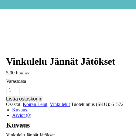
Vinkulelu Jännät Jätökset
5,90
€
sis. alv
Varastossa
Vinkulelu
Jännät
Lisää ostoskoriin
Jätökset
Osastot:
Koiran Lelut
,
Vinkulelut
Tuotetunnus (SKU):
61572
määrä
Kuvaus
Arviot (0)
Kuvaus
Vinkulelu Jännät Jätökset.