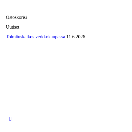
tehdä
on
valinnat
useampi
tuotteen
muunnelma.
Ostoskorisi
sivulla.
Voit
tehdä
Uutiset
valinnat
tuotteen
Toimituskatkos verkkokaupassa
11.6.2026
sivulla.