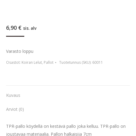
6,90
€
sis. alv
Varasto loppu
Osastot:
Koiran Lelut
,
Pallot
Tuotetunnus (SKU):
60011
Kuvaus
Arviot (0)
TPR-pallo köydellä on kestävä pallo joka kelluu. TPR-pallo on
joustavaa materiaalia. Pallon halkaisija 7cm