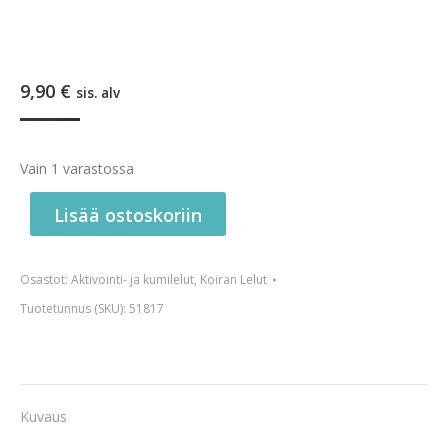
9,90
€
sis. alv
Vain 1 varastossa
Lisää ostoskoriin
Osastot:
Aktivointi- ja kumilelut
,
Koiran Lelut
Tuotetunnus (SKU):
51817
Kuvaus