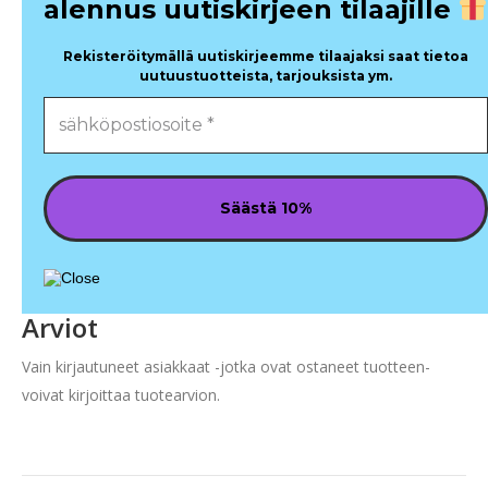
alennus uutiskirjeen tilaajille
Rekisteröitymällä uutiskirjeemme tilaajaksi saat tietoa
uutuustuotteista, tarjouksista ym.
Arviot
Vain kirjautuneet asiakkaat -jotka ovat ostaneet tuotteen-
voivat kirjoittaa tuotearvion.