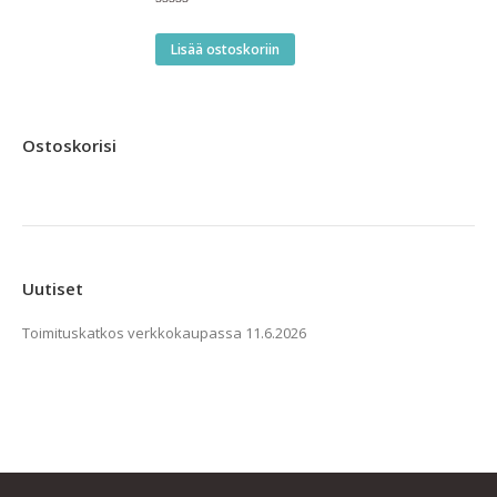
Arvostelu
tuotteesta:
4.00
/ 5
Lisää ostoskoriin
Ostoskorisi
Uutiset
Toimituskatkos verkkokaupassa
11.6.2026