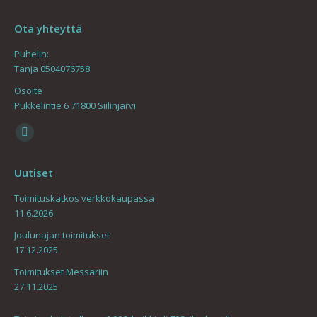
Ota yhteyttä
Puhelin:
Tanja 0504076758
Osoite
Pukkelintie 6 71800 Siilinjärvi
Find us on:
Mail
page
Uutiset
opens
in
Toimituskatkos verkkokaupassa
11.6.2026
new
window
Joulunajan toimitukset
17.12.2025
Toimitukset Messariin
27.11.2025