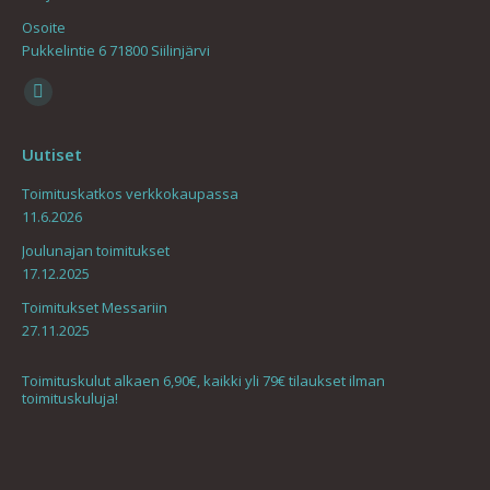
Osoite
Pukkelintie 6 71800 Siilinjärvi
Find us on:
Mail
page
Uutiset
opens
in
Toimituskatkos verkkokaupassa
11.6.2026
new
window
Joulunajan toimitukset
17.12.2025
Toimitukset Messariin
27.11.2025
Toimituskulut alkaen 6,90€, kaikki yli 79€ tilaukset ilman
toimituskuluja!