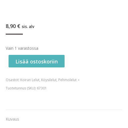
8,90
€
sis. alv
Vain 1 varastossa
Lisää ostoskoriin
Osastot:
Koiran Lelut
,
Köysilelut
,
Pehmolelut
Tuotetunnus (SKU):
67301
Kuvaus