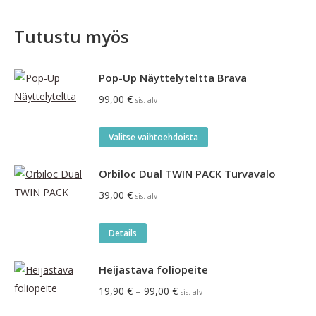
Tutustu myös
Pop-Up Näyttelyteltta Brava
99,00
€
sis. alv
Tällä
Valitse vaihtoehdoista
tuotteella
on
Orbiloc Dual TWIN PACK Turvavalo
useampi
39,00
€
sis. alv
muunnelma.
Voit
Details
tehdä
valinnat
Heijastava foliopeite
tuotteen
Hintaluokka:
19,90
€
–
99,00
€
sis. alv
sivulla.
19,90 €