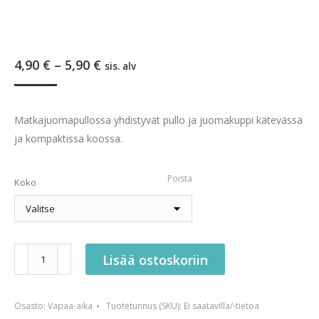
Hintaluokka:
4,90
€
–
5,90
€
sis. alv
4,90 €
-
5,90 €
Matkajuomapullossa yhdistyvät pullo ja juomakuppi kätevässä
ja kompaktissa koossa.
Poista
Koko
Duvo+
Lisää ostoskoriin
matkajuomapullo
määrä
Osasto:
Vapaa-aika
Tuotetunnus (SKU):
Ei saatavilla/-tietoa