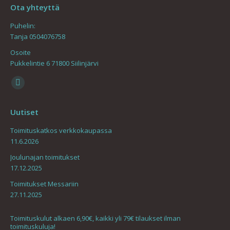
Ota yhteyttä
Puhelin:
Tanja 0504076758
Osoite
Pukkelintie 6 71800 Siilinjärvi
Find us on:
Mail
page
Uutiset
opens
in
Toimituskatkos verkkokaupassa
11.6.2026
new
window
Joulunajan toimitukset
17.12.2025
Toimitukset Messariin
27.11.2025
Toimituskulut alkaen 6,90€, kaikki yli 79€ tilaukset ilman
toimituskuluja!