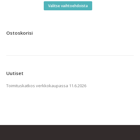
-
Tällä
Valitse vaihtoehdoista
99,00 €
tuotteella
on
useampi
Ostoskorisi
muunnelma.
Voit
tehdä
valinnat
tuotteen
Uutiset
sivulla.
Toimituskatkos verkkokaupassa
11.6.2026