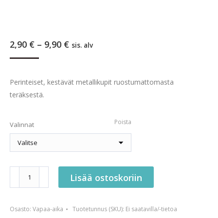
Hintaluokka:
2,90
€
–
9,90
€
sis. alv
2,90 €
-
9,90 €
Perinteiset, kestävät metallikupit ruostumattomasta
teräksestä.
Poista
Valinnat
Metallikuppi
Lisää ostoskoriin
määrä
Osasto:
Vapaa-aika
Tuotetunnus (SKU):
Ei saatavilla/-tietoa