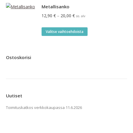
on
Metallisanko
useampi
Hintaluokka:
12,90
€
–
20,00
€
sis. alv
muunnelma.
12,90 €
Voit
-
Tällä
Valitse vaihtoehdoista
tehdä
20,00 €
tuotteella
valinnat
on
tuotteen
useampi
Ostoskorisi
sivulla.
muunnelma.
Voit
tehdä
valinnat
tuotteen
Uutiset
sivulla.
Toimituskatkos verkkokaupassa
11.6.2026