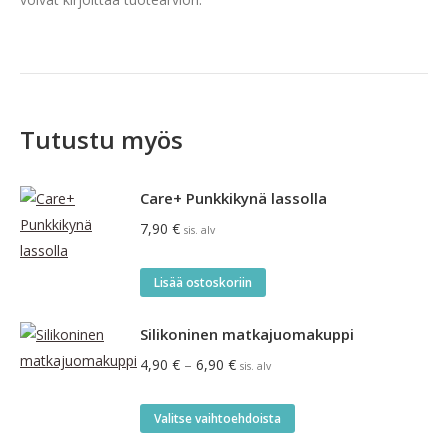
Tutustu myös
Care+ Punkkikynä lassolla
7,90
€
sis. alv
Lisää ostoskoriin
Silikoninen matkajuomakuppi
Hintaluokka:
4,90
€
–
6,90
€
sis. alv
4,90 €
-
Tällä
Valitse vaihtoehdoista
6,90 €
tuotteella