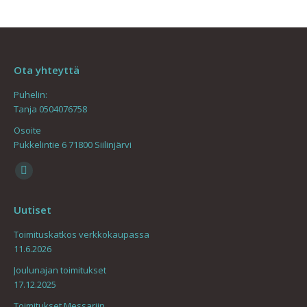
Ota yhteyttä
Puhelin:
Tanja 0504076758
Osoite
Pukkelintie 6 71800 Siilinjärvi
Find us on:
Mail
page
Uutiset
opens
in
Toimituskatkos verkkokaupassa
11.6.2026
new
window
Joulunajan toimitukset
17.12.2025
Toimitukset Messariin