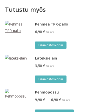
Tutustu myös
Pehmeä TPR-pallo
6,90
€
sis. alv
Lisää ostoskoriin
Lateksieläin
3,50
€
sis. alv
Lisää ostoskoriin
Pehmopossu
Hintaluokka:
9,90
€
–
16,90
€
sis. alv
9,90 €