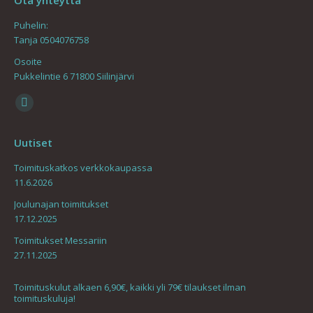
Ota yhteyttä
Puhelin:
Tanja 0504076758
Osoite
Pukkelintie 6 71800 Siilinjärvi
Find us on:
Mail
page
Uutiset
opens
in
Toimituskatkos verkkokaupassa
11.6.2026
new
window
Joulunajan toimitukset
17.12.2025
Toimitukset Messariin
27.11.2025
Toimituskulut alkaen 6,90€, kaikki yli 79€ tilaukset ilman
toimituskuluja!