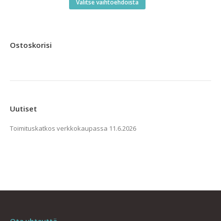
-
Tällä
Valitse vaihtoehdoista
16,90 €
tuotteella
on
useampi
Ostoskorisi
muunnelma.
Voit
tehdä
valinnat
tuotteen
Uutiset
sivulla.
Toimituskatkos verkkokaupassa
11.6.2026