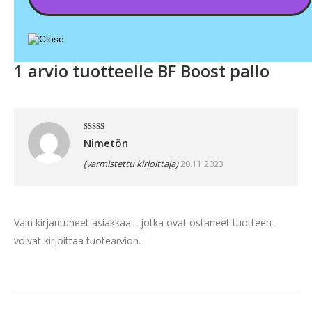
1 arvio tuotteelle
BF Boost pallo
Arvostelu
Nimetön
tuotteesta:
4
/ 5
(varmistettu kirjoittaja)
20.11.2023
Vain kirjautuneet asiakkaat -jotka ovat ostaneet tuotteen-
voivat kirjoittaa tuotearvion.