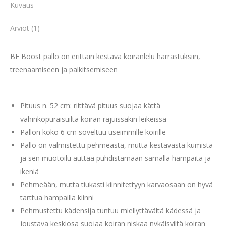
Kuvaus
Arviot (1)
BF Boost pallo on erittäin kestävä koiranlelu harrastuksiin,
treenaamiseen ja palkitsemiseen
Pituus n. 52 cm: riittävä pituus suojaa kättä
vahinkopuraisuilta koiran rajuissakin leikeissä
Pallon koko 6 cm soveltuu useimmille koirille
Pallo on valmistettu pehmeästä, mutta kestävästä kumista
ja sen muotoilu auttaa puhdistamaan samalla hampaita ja
ikeniä
Pehmeään, mutta tiukasti kiinnitettyyn karvaosaan on hyvä
tarttua hampailla kiinni
Pehmustettu kädensija tuntuu miellyttävältä kädessä ja
joustava keskiosa suojaa koiran niskaa nykäisyiltä koiran