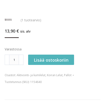
(
1
tuotearvio)
Arvio
1
4.00
5:stä
13,90
€
perustuen
sis. alv
asiakkaan
arvotukseen.
Varastossa
BF
Lisää ostoskoriin
Boost
pallo
Osastot:
Aktivointi- ja kumilelut
,
Koiran Lelut
,
Pallot
määrä
Tuotetunnus (SKU):
1154640