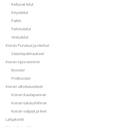
Kelluvat lelut
Köysilelut
Pallot
Pehmolelut
Vinkulelut
Koiran Puruluut ja Herkut
Säästöpakkaukset
Koiran täysravinnot
Booster
ProBooster
Koiran ulkoilutuotteet
Koiran Kaulapannat
Koiran talutushihnat
Koiran valjaat ja liivit
Lahjakortit