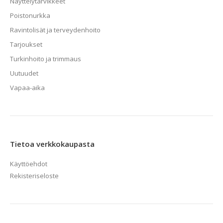
Näyttelytarvikkeet
Poistonurkka
Ravintolisät ja terveydenhoito
Tarjoukset
Turkinhoito ja trimmaus
Uutuudet
Vapaa-aika
Tietoa verkkokaupasta
Käyttöehdot
Rekisteriseloste