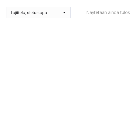
Näytetään ainoa tulos
Tällä
tuotteella
on
Pop-Up Näyttelyteltta Brava
useampi
99,00
€
sis. alv
muunnel
Voit
tehdä