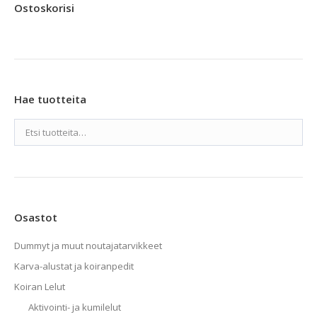
Ostoskorisi
valinnat
tuotteen
sivulla.
Hae tuotteita
Osastot
Dummyt ja muut noutajatarvikkeet
Karva-alustat ja koiranpedit
Koiran Lelut
Aktivointi- ja kumilelut