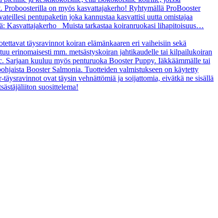
t. Proboosterilla on myös kasvattajakerho! Ryhtymällä ProBooster
vateillesi pentupaketin joka kannustaa kasvattisi uutta omistajaa
tä: Kasvattajakerho Muista tarkastaa koiranruokasi lihapitoisuus…
uotettavat täysravinnot koiran elämänkaaren eri vaiheisiin sekä
ltuu erinomaisesti mm. metsästyskoiran jahtikaudelle tai kilpailukoiran
asic. Sarjaan kuuluu myös penturuoka Booster Puppy. Iäkkäämmälle tai
ipohjaista Booster Salmonia. Tuotteiden valmistukseen on käytetty
r-täysravinnot ovat täysin vehnättömiä ja soijattomia, eivätkä ne sisällä
sästäjäliiton suosittelema!