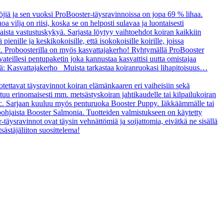
öjiä ja sen vuoksi ProBooster-täysravinnoissa on jopa 69 % lihaa.
a vilja on riisi, koska se on helposti sulavaa ja luontaisesti
taista vastustuskykyä. Sarjasta löytyy vaihtoehdot koiran kaikkiin
enille ja keskikokoisille, että isokokoisille koirille, joissa
t. Proboosterilla on myös kasvattajakerho! Ryhtymällä ProBooster
vateillesi pentupaketin joka kannustaa kasvattisi uutta omistajaa
tä: Kasvattajakerho Muista tarkastaa koiranruokasi lihapitoisuus…
uotettavat täysravinnot koiran elämänkaaren eri vaiheisiin sekä
ltuu erinomaisesti mm. metsästyskoiran jahtikaudelle tai kilpailukoiran
asic. Sarjaan kuuluu myös penturuoka Booster Puppy. Iäkkäämmälle tai
ipohjaista Booster Salmonia. Tuotteiden valmistukseen on käytetty
r-täysravinnot ovat täysin vehnättömiä ja soijattomia, eivätkä ne sisällä
sästäjäliiton suosittelema!