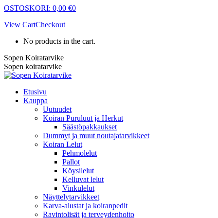
Skip
OSTOSKORI:
0,00
€
0
to
View Cart
Checkout
content
No products in the cart.
Sopen Koiratarvike
Sopen koiratarvike
Etusivu
Kauppa
Uutuudet
Koiran Puruluut ja Herkut
Säästöpakkaukset
Dummyt ja muut noutajatarvikkeet
Koiran Lelut
Pehmolelut
Pallot
Köysilelut
Kelluvat lelut
Vinkulelut
Näyttelytarvikkeet
Karva-alustat ja koiranpedit
Ravintolisät ja terveydenhoito