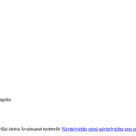
ngolta.
illa/-tietoa
Avainsanat tuotteelle
Näyttelyteltta
pieni näyttelyteltta
pop up