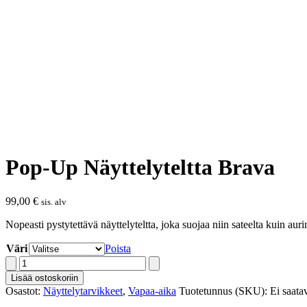
Pop-Up Näyttelyteltta Brava
99,00
€
sis. alv
Nopeasti pystytettävä näyttelyteltta, joka suojaa niin sateelta kuin auri
Väri
Poista
Pop-
Up
Lisää ostoskoriin
Näyttelyteltta
Osastot:
Näyttelytarvikkeet
,
Vapaa-aika
Tuotetunnus (SKU):
Ei saatav
Brava