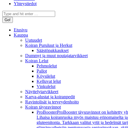
Yhteystiedot
Search:
Etusivu
Kauppa
Uutuudet
Koiran Puruluut ja Herkut
Säästöpakkaukset
Dummyt ja muut noutajatarvikkeet
Koiran Lelut
Pehmolelut
Pallot
Köysilelut
Kelluvat lelut
Vinkulelut
Näyttelytarvikkeet
Karva-alustat ja koiranpedit
Ravintolisät ja terveydenhoito
Koiran täysravinnot
ProBooster
ProBooster täysravinnot on kehitetty yh
Lihaisa koiranruoka myös maistuu erinomaiselta ja koi
gluteenitonta. Tarkkaan valitut yrtit ja hedelmät t
elämänvaiheisiin penturuuasta senioriruokaan, aktiivi