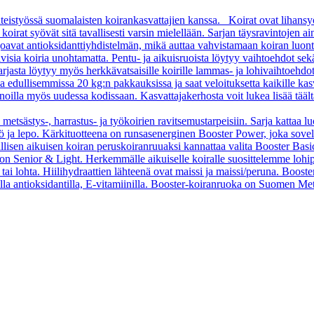
teistyössä suomalaisten koirankasvattajien kanssa. Koirat ovat lihansy
rat syövät sitä tavallisesti varsin mielellään. Sarjan täysravintojen aino
arjoavat antioksidanttiyhdistelmän, mikä auttaa vahvistamaan koiran luon
sia koiria unohtamatta. Pentu- ja aikuisruoista löytyy vaihtoehdot sekä pi
asta löytyy myös herkkävatsaisille koirille lammas- ja lohivaihtoehdo
oa edullisemmissa 20 kg:n pakkauksissa ja saat veloituksetta kaikille kas
oilla myös uudessa kodissaan. Kasvattajakerhosta voit lukea lisää tääl
 metsästys-, harrastus- ja työkoirien ravitsemustarpeisiin. Sarja kattaa l
 työ ja lepo. Kärkituotteena on runsasenerginen Booster Power, joka sove
vallisen aikuisen koiran peruskoiranruuaksi kannattaa valita Booster B
o on Senior & Light. Herkemmälle aikuiselle koiralle suosittelemme loh
tai lohta. Hiilihydraattien lähteenä ovat maissi ja maissi/peruna. Booste
ella antioksidantilla, E-vitamiinilla. Booster-koiranruoka on Suomen Met