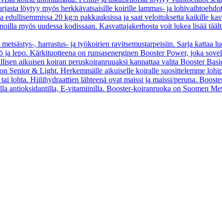
asta löytyy myös herkkävatsaisille koirille lammas- ja lohivaihtoehdo
oa edullisemmissa 20 kg:n pakkauksissa ja saat veloituksetta kaikille kas
oilla myös uudessa kodissaan. Kasvattajakerhosta voit lukea lisää tääl
 metsästys-, harrastus- ja työkoirien ravitsemustarpeisiin. Sarja kattaa l
 työ ja lepo. Kärkituotteena on runsasenerginen Booster Power, joka sove
vallisen aikuisen koiran peruskoiranruuaksi kannattaa valita Booster B
o on Senior & Light. Herkemmälle aikuiselle koiralle suosittelemme loh
tai lohta. Hiilihydraattien lähteenä ovat maissi ja maissi/peruna. Booste
ella antioksidantilla, E-vitamiinilla. Booster-koiranruoka on Suomen Met