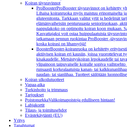
Koiran täysravinnot
ProBooster
ProBooster täysravinnot on kehitetty yh
Lihaisa koiranruoka myös maistuu erinomaiselta ja koi
gluteenitonta. Tarkkaan valitut yrtit ja hedelmät t
elämänvaiheisiin penturuuasta senioriruokaan, aktiivi
nappulakoko on optimoitu koiran koon mukaan. Sarj
Kasvattajaksi voit ostaa huippulaatuista täysravint
jatkamaan pennun ruokintaa ProBooster -täysravinn
koska koirasi on lihansyöjä!
Booster
Booster-koiranruoka on kehitetty erityisesti
aktiivisen koiran eri kausiin, joissa vuorottelevat
kisakaudelle. Metsästyskoiran lepokaudelle tai ta
ylipainoon taipuvaiselle koiralle sopiva vaihtoeht
runsaasti korkealaatuista kanan- tai kalkkunanlihaa 
naudan- tai sianlihaa. Tuotteet säilötään luonnollis
Koiran ulkoilutuotteet
Vapaa-aika
Turkinhoito ja trimmaus
Tarjoukset
Poistonurkka
Valikoimapoistoja edulliseen hintaan!
Lahjakortit
Tilaus- ja toimitusehdot
Evästekäytäntö (EU)
Yritys
Tapahtumat