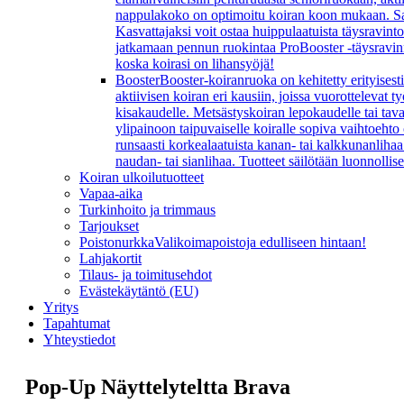
nappulakoko on optimoitu koiran koon mukaan. Sarj
Kasvattajaksi voit ostaa huippulaatuista täysravint
jatkamaan pennun ruokintaa ProBooster -täysravinn
koska koirasi on lihansyöjä!
Booster
Booster-koiranruoka on kehitetty erityisesti
aktiivisen koiran eri kausiin, joissa vuorottelevat
kisakaudelle. Metsästyskoiran lepokaudelle tai ta
ylipainoon taipuvaiselle koiralle sopiva vaihtoeht
runsaasti korkealaatuista kanan- tai kalkkunanlihaa 
naudan- tai sianlihaa. Tuotteet säilötään luonnollis
Koiran ulkoilutuotteet
Vapaa-aika
Turkinhoito ja trimmaus
Tarjoukset
Poistonurkka
Valikoimapoistoja edulliseen hintaan!
Lahjakortit
Tilaus- ja toimitusehdot
Evästekäytäntö (EU)
Yritys
Tapahtumat
Yhteystiedot
Pop-Up Näyttelyteltta Brava