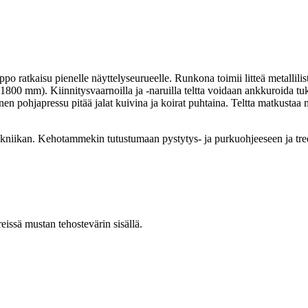
 ratkaisu pienelle näyttelyseurueelle. Runkona toimii litteä metallilist
ri 1800 mm). Kiinnitysvaarnoilla ja -naruilla teltta voidaan ankkuroida tu
llinen pohjapressu pitää jalat kuivina ja koirat puhtaina. Teltta matkust
kniikan. Kehotammekin tutustumaan pystytys- ja purkuohjeeseen ja tree
eissä mustan tehostevärin sisällä.