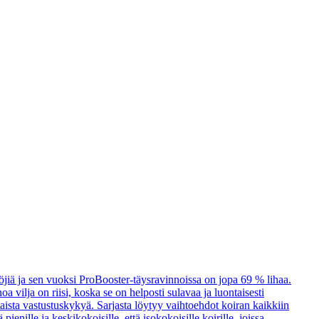
öjiä ja sen vuoksi ProBooster-täysravinnoissa on jopa 69 % lihaa.
a vilja on riisi, koska se on helposti sulavaa ja luontaisesti
taista vastustuskykyä. Sarjasta löytyy vaihtoehdot koiran kaikkiin
enille ja keskikokoisille, että isokokoisille koirille, joissa