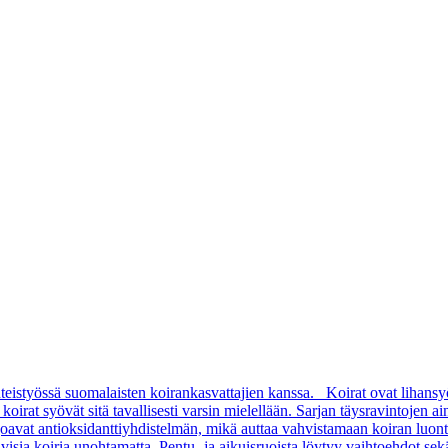
teistyössä suomalaisten koirankasvattajien kanssa. Koirat ovat lihansy
rat syövät sitä tavallisesti varsin mielellään. Sarjan täysravintojen aino
arjoavat antioksidanttiyhdistelmän, mikä auttaa vahvistamaan koiran luon
sia koiria unohtamatta. Pentu- ja aikuisruoista löytyy vaihtoehdot sekä pi