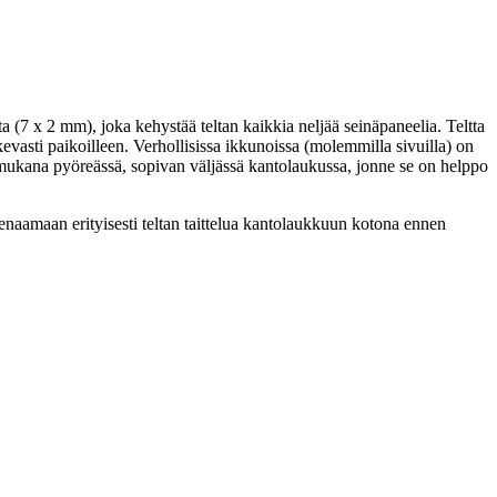
a (7 x 2 mm), joka kehystää teltan kaikkia neljää seinäpaneelia. Teltta
kevasti paikoilleen. Verhollisissa ikkunoissa (molemmilla sivuilla) on
aa mukana pyöreässä, sopivan väljässä kantolaukussa, jonne se on helppo
naamaan erityisesti teltan taittelua kantolaukkuun kotona ennen