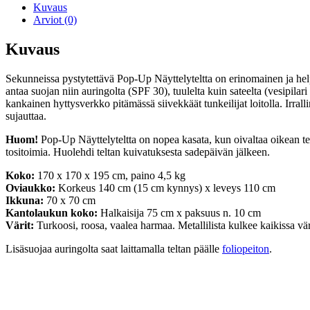
määrä
Kuvaus
Arviot (0)
Kuvaus
Sekunneissa pystytettävä Pop-Up Näyttelyteltta on erinomainen ja helppo
antaa suojan niin auringolta (SPF 30), tuulelta kuin sateelta (vesipila
kankainen hyttysverkko pitämässä siivekkäät tunkeilijat loitolla. Irra
sujauttaa.
Huom!
Pop-Up Näyttelyteltta on nopea kasata, kun oivaltaa oikean te
tositoimia. Huolehdi teltan kuivatuksesta sadepäivän jälkeen.
Koko:
170 x 170 x 195 cm, paino 4,5 kg
Oviaukko:
Korkeus 140 cm (15 cm kynnys) x leveys 110 cm
Ikkuna:
70 x 70 cm
Kantolaukun koko:
Halkaisija 75 cm x paksuus n. 10 cm
Värit:
Turkoosi, roosa, vaalea harmaa. Metallilista kulkee kaikissa vär
Lisäsuojaa auringolta saat laittamalla teltan päälle
foliopeiton
.