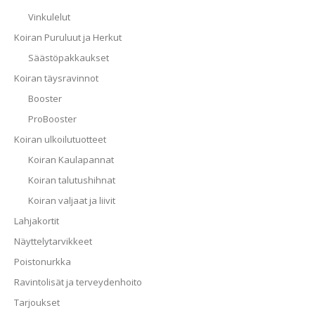
Vinkulelut
Koiran Puruluut ja Herkut
Säästöpakkaukset
Koiran täysravinnot
Booster
ProBooster
Koiran ulkoilutuotteet
Koiran Kaulapannat
Koiran talutushihnat
Koiran valjaat ja liivit
Lahjakortit
Näyttelytarvikkeet
Poistonurkka
Ravintolisät ja terveydenhoito
Tarjoukset