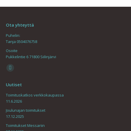
Ota yhteyttä
Puhelin:
Tanja 0504076758
Osoite
Pukkelintie 6 71800 Siilinjärvi
Find us on:
Mail
page
Uutiset
opens
in
Toimituskatkos verkkokaupassa
11.6.2026
new
window
Joulunajan toimitukset
17.12.2025
Toimitukset Messariin