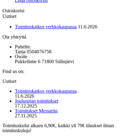
Lisää ostoskoriin
sivulla.
Voit
Ostoskorisi
tehdä
Uutiset
valinnat
tuotteen
Toimituskatkos verkkokaupassa
11.6.2026
sivulla.
Ota yhteyttä
Puhelin:
Tanja 0504076758
Osoite
Pukkelintie 6 71800 Siilinjärvi
Find us on:
Mail
Uutiset
page
opens
Toimituskatkos verkkokaupassa
in
11.6.2026
new
Joulunajan toimitukset
window
17.12.2025
Toimitukset Messariin
27.11.2025
Toimituskulut alkaen 6,90€, kaikki yli 79€ tilaukset ilman
toimituskuluja!