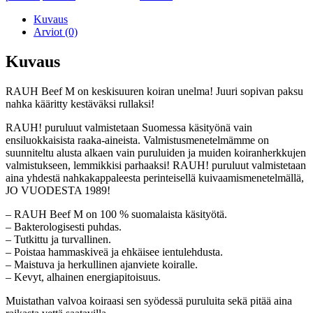
Kuvaus
Arviot (0)
Kuvaus
RAUH Beef M on keskisuuren koiran unelma! Juuri sopivan paksu
nahka kääritty kestäväksi rullaksi!
RAUH! puruluut valmistetaan Suomessa käsityönä vain
ensiluokkaisista raaka-aineista. Valmistusmenetelmämme on
suunniteltu alusta alkaen vain puruluiden ja muiden koiranherkkujen
valmistukseen, lemmikkisi parhaaksi! RAUH! puruluut valmistetaan
aina yhdestä nahkakappaleesta perinteisellä kuivaamismenetelmällä,
JO VUODESTA 1989!
– RAUH Beef M on 100 % suomalaista käsityötä.
– Bakterologisesti puhdas.
– Tutkittu ja turvallinen.
– Poistaa hammaskiveä ja ehkäisee ientulehdusta.
– Maistuva ja herkullinen ajanviete koiralle.
– Kevyt, alhainen energiapitoisuus.
Muistathan valvoa koiraasi sen syödessä puruluita sekä pitää aina