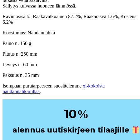
raikasta vettä saatavilla.
Säilytys kuivassa huoneen lämmössä.
Ravintosisältö: Raakavalkuainen 87.2%, Raakarasva 1.6%, Kosteus
6.2%
Koostumus: Naudannahka
Paino n. 150 g
Pituus n. 250 mm
Leveys n. 60 mm
Paksuus n. 35 mm
Isompaan purutarpeeseen suosittelemme
xl-kokoista
naudannahkarullaa
.
10
%
alennus uutiskirjeen tilaajille