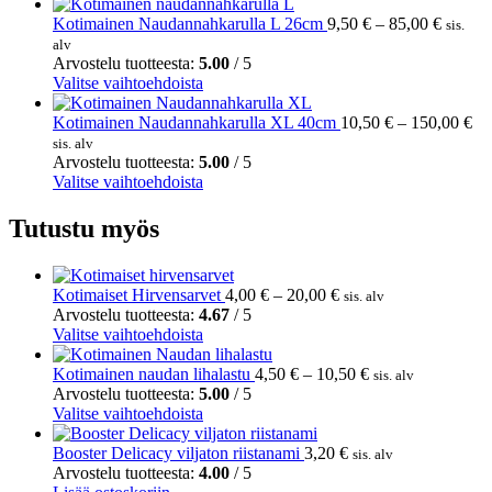
Hintal
Kotimainen Naudannahkarulla L 26cm
9,50
€
–
85,00
€
sis.
9,50 €
alv
-
Arvostelu tuotteesta:
5.00
/ 5
Tällä
85,00 
Valitse vaihtoehdoista
tuotteella
on
Hi
Kotimainen Naudannahkarulla XL 40cm
10,50
€
–
150,00
€
useampi
10
sis. alv
muunnelma.
-
Arvostelu tuotteesta:
5.00
/ 5
Voit
Tällä
15
Valitse vaihtoehdoista
tehdä
tuotteella
valinnat
on
Tutustu myös
tuotteen
useampi
sivulla.
muunnelma.
Voit
Hintaluokka:
Kotimaiset Hirvensarvet
4,00
€
–
20,00
€
sis. alv
tehdä
4,00 €
Arvostelu tuotteesta:
4.67
/ 5
valinnat
Tällä
-
Valitse vaihtoehdoista
tuotteen
tuotteella
20,00 €
sivulla.
on
Hintaluokka:
Kotimainen naudan lihalastu
4,50
€
–
10,50
€
sis. alv
useampi
4,50 €
Arvostelu tuotteesta:
5.00
/ 5
muunnelma.
Tällä
-
Valitse vaihtoehdoista
Voit
tuotteella
10,50 €
tehdä
on
Booster Delicacy viljaton riistanami
3,20
€
sis. alv
valinnat
useampi
Arvostelu tuotteesta:
4.00
/ 5
tuotteen
muunnelma.