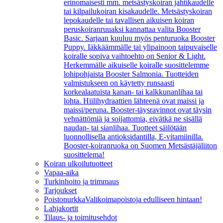
erinomaisesti mm. metsästyskoiran jahtikaudelle
tai kilpailukoiran kisakaudelle. Metsästyskoiran
lepokaudelle tai tavallisen aikuisen koiran
peruskoiranruuaksi kannattaa valita Booster
Basic. Sarjaan kuuluu myös penturuoka Booster
Puppy. Iäkkäämmälle tai ylipainoon taipuvaiselle
koiralle sopiva vaihtoehto on Senior & Light.
Herkemmälle aikuiselle koiralle suosittelemme
lohipohjaista Booster Salmonia. Tuotteiden
valmistukseen on käytetty runsaasti
korkealaatuista kanan- tai kalkkunanlihaa tai
lohta. Hiilihydraattien lähteenä ovat maissi ja
maissi/peruna. Booster-täysravinnot ovat täysin
vehnättömiä ja soijattomia, eivätkä ne sisällä
naudan- tai sianlihaa. Tuotteet säilötään
luonnollisella antioksidantilla, E-vitamiinilla.
Booster-koiranruoka on Suomen Metsästäjäliiton
suosittelema!
Koiran ulkoilutuotteet
Vapaa-aika
Turkinhoito ja trimmaus
Tarjoukset
Poistonurkka
Valikoimapoistoja edulliseen hintaan!
Lahjakortit
Tilaus- ja toimitusehdot