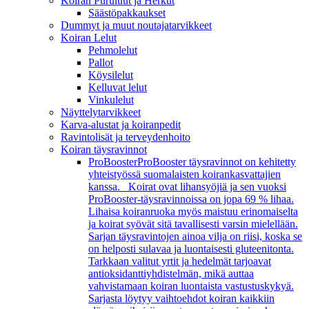
Koiran Puruluut ja Herkut
Säästöpakkaukset
Dummyt ja muut noutajatarvikkeet
Koiran Lelut
Pehmolelut
Pallot
Köysilelut
Kelluvat lelut
Vinkulelut
Näyttelytarvikkeet
Karva-alustat ja koiranpedit
Ravintolisät ja terveydenhoito
Koiran täysravinnot
ProBooster
ProBooster täysravinnot on kehitetty
yhteistyössä suomalaisten koirankasvattajien
kanssa. Koirat ovat lihansyöjiä ja sen vuoksi
ProBooster-täysravinnoissa on jopa 69 % lihaa.
Lihaisa koiranruoka myös maistuu erinomaiselta
ja koirat syövät sitä tavallisesti varsin mielellään.
Sarjan täysravintojen ainoa vilja on riisi, koska se
on helposti sulavaa ja luontaisesti gluteenitonta.
Tarkkaan valitut yrtit ja hedelmät tarjoavat
antioksidanttiyhdistelmän, mikä auttaa
vahvistamaan koiran luontaista vastustuskykyä.
Sarjasta löytyy vaihtoehdot koiran kaikkiin