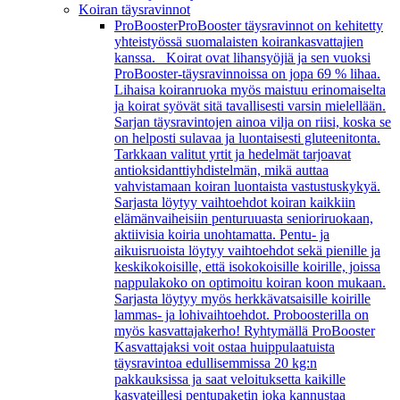
Koiran täysravinnot
ProBooster
ProBooster täysravinnot on kehitetty
yhteistyössä suomalaisten koirankasvattajien
kanssa. Koirat ovat lihansyöjiä ja sen vuoksi
ProBooster-täysravinnoissa on jopa 69 % lihaa.
Lihaisa koiranruoka myös maistuu erinomaiselta
ja koirat syövät sitä tavallisesti varsin mielellään.
Sarjan täysravintojen ainoa vilja on riisi, koska se
on helposti sulavaa ja luontaisesti gluteenitonta.
Tarkkaan valitut yrtit ja hedelmät tarjoavat
antioksidanttiyhdistelmän, mikä auttaa
vahvistamaan koiran luontaista vastustuskykyä.
Sarjasta löytyy vaihtoehdot koiran kaikkiin
elämänvaiheisiin penturuuasta senioriruokaan,
aktiivisia koiria unohtamatta. Pentu- ja
aikuisruoista löytyy vaihtoehdot sekä pienille ja
keskikokoisille, että isokokoisille koirille, joissa
nappulakoko on optimoitu koiran koon mukaan.
Sarjasta löytyy myös herkkävatsaisille koirille
lammas- ja lohivaihtoehdot. Proboosterilla on
myös kasvattajakerho! Ryhtymällä ProBooster
Kasvattajaksi voit ostaa huippulaatuista
täysravintoa edullisemmissa 20 kg:n
pakkauksissa ja saat veloituksetta kaikille
kasvateillesi pentupaketin joka kannustaa