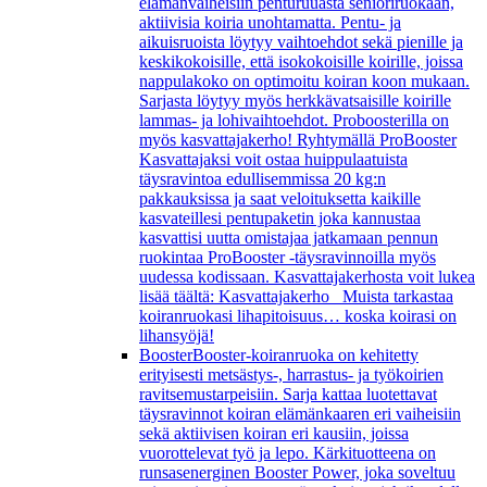
elämänvaiheisiin penturuuasta senioriruokaan,
aktiivisia koiria unohtamatta. Pentu- ja
aikuisruoista löytyy vaihtoehdot sekä pienille ja
keskikokoisille, että isokokoisille koirille, joissa
nappulakoko on optimoitu koiran koon mukaan.
Sarjasta löytyy myös herkkävatsaisille koirille
lammas- ja lohivaihtoehdot. Proboosterilla on
myös kasvattajakerho! Ryhtymällä ProBooster
Kasvattajaksi voit ostaa huippulaatuista
täysravintoa edullisemmissa 20 kg:n
pakkauksissa ja saat veloituksetta kaikille
kasvateillesi pentupaketin joka kannustaa
kasvattisi uutta omistajaa jatkamaan pennun
ruokintaa ProBooster -täysravinnoilla myös
uudessa kodissaan. Kasvattajakerhosta voit lukea
lisää täältä: Kasvattajakerho Muista tarkastaa
koiranruokasi lihapitoisuus… koska koirasi on
lihansyöjä!
Booster
Booster-koiranruoka on kehitetty
erityisesti metsästys-, harrastus- ja työkoirien
ravitsemustarpeisiin. Sarja kattaa luotettavat
täysravinnot koiran elämänkaaren eri vaiheisiin
sekä aktiivisen koiran eri kausiin, joissa
vuorottelevat työ ja lepo. Kärkituotteena on
runsasenerginen Booster Power, joka soveltuu