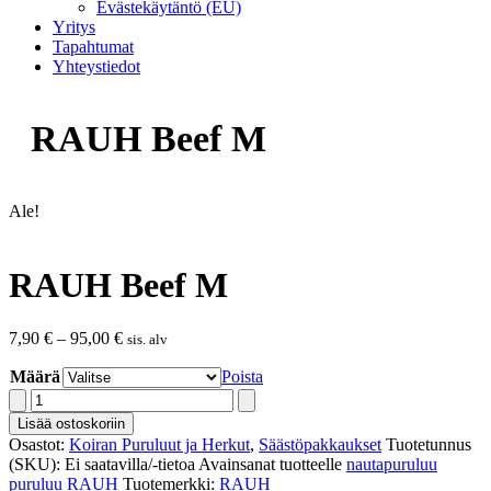
Evästekäytäntö (EU)
Yritys
Tapahtumat
Yhteystiedot
RAUH Beef M
Ale!
RAUH Beef M
Hintaluokka:
7,90
€
–
95,00
€
sis. alv
7,90 €
Määrä
-
Poista
95,00 €
RAUH
Beef
Lisää ostoskoriin
M
Osastot:
Koiran Puruluut ja Herkut
,
Säästöpakkaukset
Tuotetunnus
määrä
(SKU):
Ei saatavilla/-tietoa
Avainsanat tuotteelle
nautapuruluu
puruluu
RAUH
Tuotemerkki:
RAUH