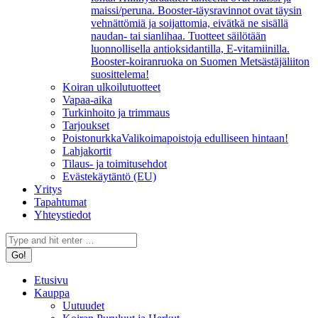
maissi/peruna. Booster-täysravinnot ovat täysin
vehnättömiä ja soijattomia, eivätkä ne sisällä
naudan- tai sianlihaa. Tuotteet säilötään
luonnollisella antioksidantilla, E-vitamiinilla.
Booster-koiranruoka on Suomen Metsästäjäliiton
suosittelema!
Koiran ulkoilutuotteet
Vapaa-aika
Turkinhoito ja trimmaus
Tarjoukset
Poistonurkka
Valikoimapoistoja edulliseen hintaan!
Lahjakortit
Tilaus- ja toimitusehdot
Evästekäytäntö (EU)
Yritys
Tapahtumat
Yhteystiedot
Search:
Etusivu
Kauppa
Uutuudet