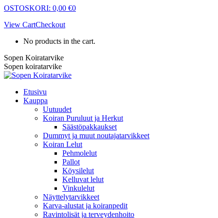
Skip
OSTOSKORI:
0,00
€
0
to
View Cart
Checkout
content
No products in the cart.
Sopen Koiratarvike
Sopen koiratarvike
Etusivu
Kauppa
Uutuudet
Koiran Puruluut ja Herkut
Säästöpakkaukset
Dummyt ja muut noutajatarvikkeet
Koiran Lelut
Pehmolelut
Pallot
Köysilelut
Kelluvat lelut
Vinkulelut
Näyttelytarvikkeet
Karva-alustat ja koiranpedit
Ravintolisät ja terveydenhoito