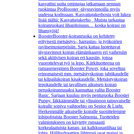
kasvattisi uutta omistajaa jatkamaan pennun
ruokintaa ProBooster -täysravinnoilla myös
uudessa kodissaan. Kasvattajakerhosta voit lukea
lisää täältä: Kasvattajakerho Muista tarkastaa
koiranruokasi lihapitoisuus… koska koirasi on
lihansyöjä!
Booster
Booster-koiranruoka on kehitetty
erityisesti metsästys-, harrastus- ja työkoirien
ravitsemustarpeisiin. Sarja kattaa luotettavat
täysravinnot koiran elämänkaaren eri vaiheisiin
sekä aktiivisen koiran eri kausiin, joissa
vuorottelevat työ ja lepo. Kärkituotteena on
runsasenerginen Booster Power, joka soveltuu
erinomaisesti mm. metsästyskoiran jahtikaudelle
tai kilpailukoiran kisakaudelle. Metsästyskoiran
lepokaudelle tai tavallisen aikuisen koiran
peruskoiranruuaksi kannattaa valita Booster
Basic. Sarjaan kuuluu myös penturuoka Booster
Puppy. Iäkkäämmälle tai ylipainoon taipuvaiselle
koiralle sopiva vaihtoehto on Senior & Light.
Herkemmälle aikuiselle koiralle suosittelemme
lohipohjaista Booster Salmonia. Tuotteiden
valmistukseen on käytetty runsaasti
korkealaatuista kanan- tai kalkkunanlihaa tai
lohta. Hiilihydraattien lähteenä ovat maissi ja