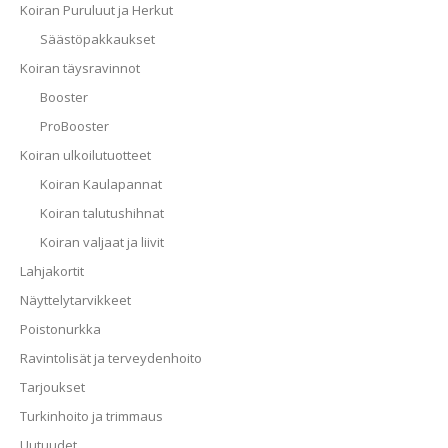
Koiran Puruluut ja Herkut
Säästöpakkaukset
Koiran täysravinnot
Booster
ProBooster
Koiran ulkoilutuotteet
Koiran Kaulapannat
Koiran talutushihnat
Koiran valjaat ja liivit
Lahjakortit
Näyttelytarvikkeet
Poistonurkka
Ravintolisät ja terveydenhoito
Tarjoukset
Turkinhoito ja trimmaus
Uutuudet