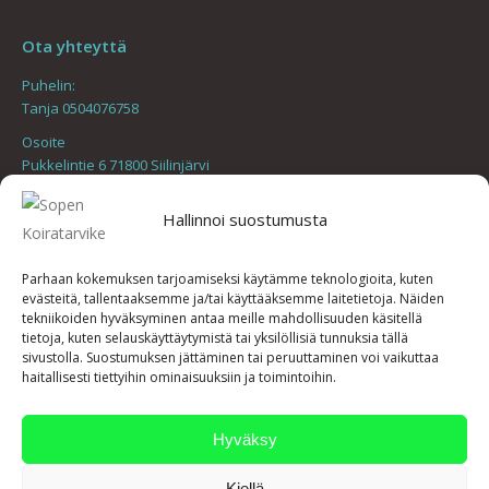
Ota yhteyttä
Puhelin:
Tanja 0504076758
Osoite
Pukkelintie 6 71800 Siilinjärvi
Find us on:
Hallinnoi suostumusta
Mail
page
Uutiset
opens
Parhaan kokemuksen tarjoamiseksi käytämme teknologioita, kuten
evästeitä, tallentaaksemme ja/tai käyttääksemme laitetietoja. Näiden
in
Toimituskatkos verkkokaupassa
tekniikoiden hyväksyminen antaa meille mahdollisuuden käsitellä
11.6.2026
new
tietoja, kuten selauskäyttäytymistä tai yksilöllisiä tunnuksia tällä
sivustolla. Suostumuksen jättäminen tai peruuttaminen voi vaikuttaa
window
Joulunajan toimitukset
haitallisesti tiettyihin ominaisuuksiin ja toimintoihin.
17.12.2025
Toimitukset Messariin
Hyväksy
27.11.2025
Kiellä