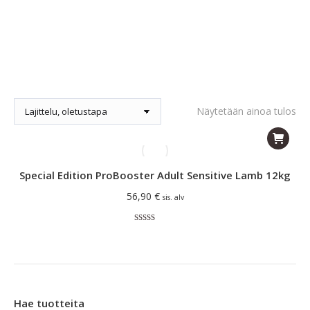
Näytetään ainoa tulos
Special Edition ProBooster Adult Sensitive Lamb 12kg
56,90
€
sis. alv
Arvostelu
tuotteesta:
5.00
/ 5
Hae tuotteita