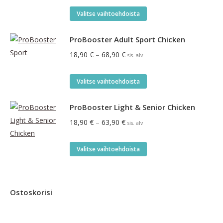
-
tuotteesta:
Tällä
5.00
/ 5
67,90 €
Valitse vaihtoehdoista
tuotteella
on
ProBooster Adult Sport Chicken
useampi
Hintaluokka:
18,90
€
–
68,90
€
sis. alv
muunnelma.
18,90 €
Voit
-
Tällä
Valitse vaihtoehdoista
tehdä
68,90 €
tuotteella
valinnat
on
ProBooster Light & Senior Chicken
tuotteen
useampi
Hintaluokka:
18,90
€
–
63,90
€
sis. alv
sivulla.
muunnelma.
18,90 €
Voit
-
Tällä
Valitse vaihtoehdoista
tehdä
63,90 €
tuotteella
valinnat
on
tuotteen
useampi
Ostoskorisi
sivulla.
muunnelma.
Voit