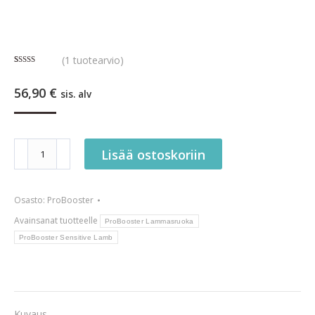
(
1
tuotearvio)
Arvio
1
5.00
5:stä
56,90
€
perustuen
sis. alv
asiakkaan
arvotukseen.
Special
Lisää ostoskoriin
Edition
ProBooster
Osasto:
ProBooster
Adult
Sensitive
Avainsanat tuotteelle
ProBooster Lammasruoka
Lamb
ProBooster Sensitive Lamb
12kg
määrä
Kuvaus