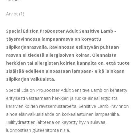
Arviot (1)
Special Edition ProBooster Adult Sensitive Lamb -
täysravinnossa lampaanrasva on korvattu
siipikarjanrasvalla. Ravinnossa esiintyvän puhtaan
rasvan ei tiedetä allergisoivan koiraa. Olennaista
herkkien tai allergisten koirien kannalta on, että tuote
sisältää edelleen ainoastaan lampaan- eikä lainkaan
siipikarjan valkuaista.
Special Edition ProBooster Adult Sensitive Lamb on kehitetty
erityisesti vastaamaan herkkien ja ruoka-aineallergioista
kärsivien koirien ravitsemustarpeita. Sensitive Lamb -ravinnon
ainoa eläinvalkuaislähde on korkealaatuinen lampaanliha.
Hiilihydraattien lähteenä on käytetty hyvin sulavaa,
luonnostaan gluteenitonta riisiä.