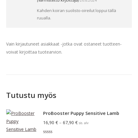
(varmistettu kirjoittaja)
26.8.2024
Kahden koiran suolisto-oireilut loppui tällä
ruualla.
Vain kirjautuneet asiakkaat -jotka ovat ostaneet tuotteen-
voivat kirjoittaa tuotearvion.
Tutustu myös
ProBooster Puppy Sensitive Lamb
Hintaluokka:
16,90
€
–
67,90
€
sis. alv
16,90 €
Arvostelu