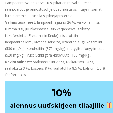
Lampaanrasva on korvattu siipikarjan rasvalla. Resepti,
ravintoarvot ja annostusohje ovat muilta osin täysin samat
kuin aiemmin. Ei sisällä siipikarjaproteiinia.
Valmistusaineet:
lampaanlihajauho 26 %, valkoinen riisi,
tumma riisi, juurikasmassa, siipikarjanrasva (säilötty
tokoferoleilla, E-vitamiinin lähde), riisiproteiini,
lampaanlihaliemi, kivennäisaineita, vitamiineja, glukosamiini
(530 mg/kg), kondroitiini (375 mg/kg), metyylisulfonyylimetaani
(520 mg/kg), Yucc Schidigera -kasviuute (195 mg/kg).
Ravintoaineet:
raakaproteiini 22 %, raakarasva 14 %,
raakakuitu 3 %, kosteus 8 %, raakatuhka 8,5 %, kalsium 2,5 %,
fosfori 1,3 %
%
10
alennus uutiskirjeen tilaajille