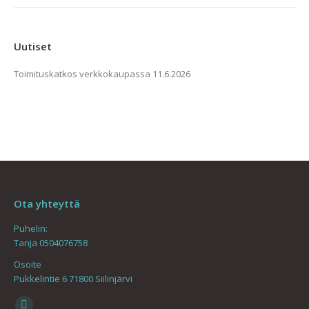
tehdä
valinnat
tuotteen
Uutiset
sivulla.
Toimituskatkos verkkokaupassa
11.6.2026
Ota yhteyttä
Puhelin:
Tanja 0504076758
Osoite
Pukkelintie 6 71800 Siilinjärvi
Find us on: