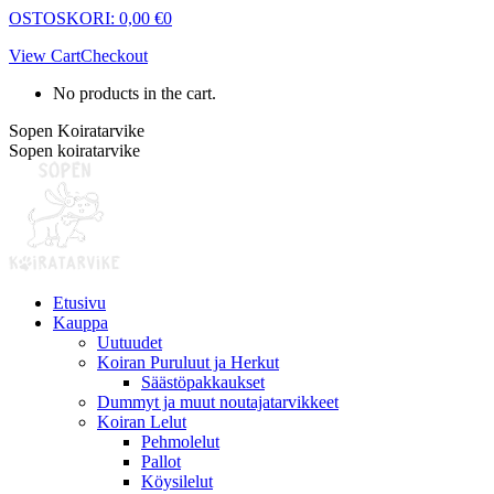
Skip
OSTOSKORI:
0,00
€
0
to
View Cart
Checkout
content
No products in the cart.
Sopen Koiratarvike
Sopen koiratarvike
Etusivu
Kauppa
Uutuudet
Koiran Puruluut ja Herkut
Säästöpakkaukset
Dummyt ja muut noutajatarvikkeet
Koiran Lelut
Pehmolelut
Pallot
Köysilelut