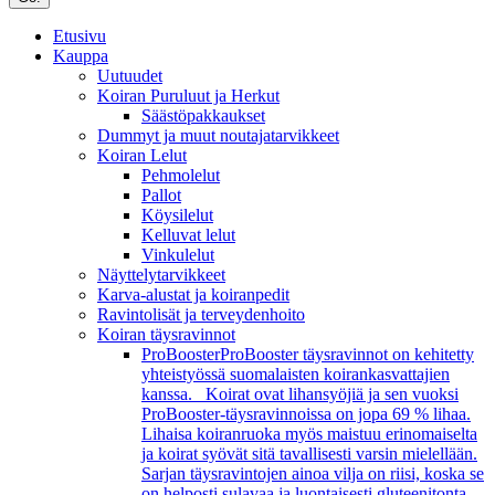
Etusivu
Kauppa
Uutuudet
Koiran Puruluut ja Herkut
Säästöpakkaukset
Dummyt ja muut noutajatarvikkeet
Koiran Lelut
Pehmolelut
Pallot
Köysilelut
Kelluvat lelut
Vinkulelut
Näyttelytarvikkeet
Karva-alustat ja koiranpedit
Ravintolisät ja terveydenhoito
Koiran täysravinnot
ProBooster
ProBooster täysravinnot on kehitetty
yhteistyössä suomalaisten koirankasvattajien
kanssa. Koirat ovat lihansyöjiä ja sen vuoksi
ProBooster-täysravinnoissa on jopa 69 % lihaa.
Lihaisa koiranruoka myös maistuu erinomaiselta
ja koirat syövät sitä tavallisesti varsin mielellään.
Sarjan täysravintojen ainoa vilja on riisi, koska se
on helposti sulavaa ja luontaisesti gluteenitonta.