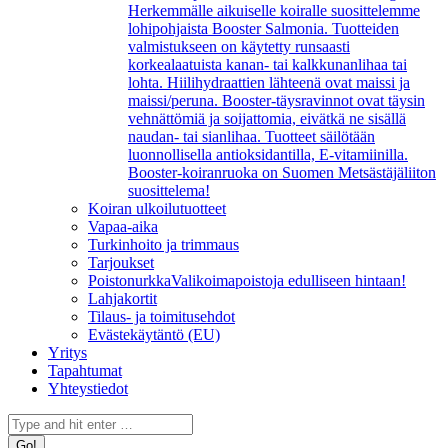
Herkemmälle aikuiselle koiralle suosittelemme
lohipohjaista Booster Salmonia. Tuotteiden
valmistukseen on käytetty runsaasti
korkealaatuista kanan- tai kalkkunanlihaa tai
lohta. Hiilihydraattien lähteenä ovat maissi ja
maissi/peruna. Booster-täysravinnot ovat täysin
vehnättömiä ja soijattomia, eivätkä ne sisällä
naudan- tai sianlihaa. Tuotteet säilötään
luonnollisella antioksidantilla, E-vitamiinilla.
Booster-koiranruoka on Suomen Metsästäjäliiton
suosittelema!
Koiran ulkoilutuotteet
Vapaa-aika
Turkinhoito ja trimmaus
Tarjoukset
Poistonurkka
Valikoimapoistoja edulliseen hintaan!
Lahjakortit
Tilaus- ja toimitusehdot
Evästekäytäntö (EU)
Yritys
Tapahtumat
Yhteystiedot
Search: