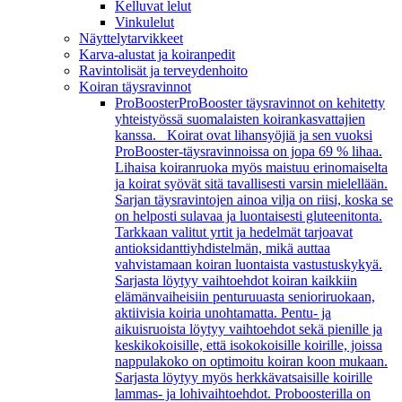
Kelluvat lelut
Vinkulelut
Näyttelytarvikkeet
Karva-alustat ja koiranpedit
Ravintolisät ja terveydenhoito
Koiran täysravinnot
ProBooster
ProBooster täysravinnot on kehitetty
yhteistyössä suomalaisten koirankasvattajien
kanssa. Koirat ovat lihansyöjiä ja sen vuoksi
ProBooster-täysravinnoissa on jopa 69 % lihaa.
Lihaisa koiranruoka myös maistuu erinomaiselta
ja koirat syövät sitä tavallisesti varsin mielellään.
Sarjan täysravintojen ainoa vilja on riisi, koska se
on helposti sulavaa ja luontaisesti gluteenitonta.
Tarkkaan valitut yrtit ja hedelmät tarjoavat
antioksidanttiyhdistelmän, mikä auttaa
vahvistamaan koiran luontaista vastustuskykyä.
Sarjasta löytyy vaihtoehdot koiran kaikkiin
elämänvaiheisiin penturuuasta senioriruokaan,
aktiivisia koiria unohtamatta. Pentu- ja
aikuisruoista löytyy vaihtoehdot sekä pienille ja
keskikokoisille, että isokokoisille koirille, joissa
nappulakoko on optimoitu koiran koon mukaan.
Sarjasta löytyy myös herkkävatsaisille koirille
lammas- ja lohivaihtoehdot. Proboosterilla on