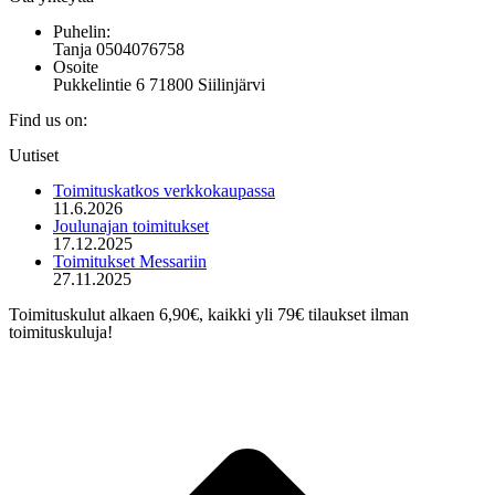
Puhelin:
Tanja 0504076758
Osoite
Pukkelintie 6 71800 Siilinjärvi
Find us on:
Mail
Uutiset
page
opens
Toimituskatkos verkkokaupassa
in
11.6.2026
new
Joulunajan toimitukset
window
17.12.2025
Toimitukset Messariin
27.11.2025
Toimituskulut alkaen 6,90€, kaikki yli 79€ tilaukset ilman
toimituskuluja!
t
T