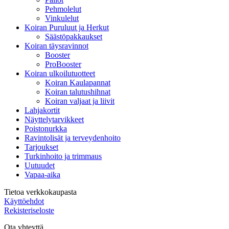
Pehmolelut
Vinkulelut
Koiran Puruluut ja Herkut
Säästöpakkaukset
Koiran täysravinnot
Booster
ProBooster
Koiran ulkoilutuotteet
Koiran Kaulapannat
Koiran talutushihnat
Koiran valjaat ja liivit
Lahjakortit
Näyttelytarvikkeet
Poistonurkka
Ravintolisät ja terveydenhoito
Tarjoukset
Turkinhoito ja trimmaus
Uutuudet
Vapaa-aika
Tietoa verkkokaupasta
Käyttöehdot
Rekisteriseloste
Ota yhteyttä