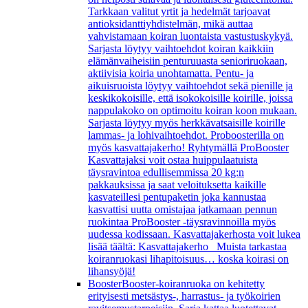
Tarkkaan valitut yrtit ja hedelmät tarjoavat
antioksidanttiyhdistelmän, mikä auttaa
vahvistamaan koiran luontaista vastustuskykyä.
Sarjasta löytyy vaihtoehdot koiran kaikkiin
elämänvaiheisiin penturuuasta senioriruokaan,
aktiivisia koiria unohtamatta. Pentu- ja
aikuisruoista löytyy vaihtoehdot sekä pienille ja
keskikokoisille, että isokokoisille koirille, joissa
nappulakoko on optimoitu koiran koon mukaan.
Sarjasta löytyy myös herkkävatsaisille koirille
lammas- ja lohivaihtoehdot. Proboosterilla on
myös kasvattajakerho! Ryhtymällä ProBooster
Kasvattajaksi voit ostaa huippulaatuista
täysravintoa edullisemmissa 20 kg:n
pakkauksissa ja saat veloituksetta kaikille
kasvateillesi pentupaketin joka kannustaa
kasvattisi uutta omistajaa jatkamaan pennun
ruokintaa ProBooster -täysravinnoilla myös
uudessa kodissaan. Kasvattajakerhosta voit lukea
lisää täältä: Kasvattajakerho Muista tarkastaa
koiranruokasi lihapitoisuus… koska koirasi on
lihansyöjä!
Booster
Booster-koiranruoka on kehitetty
erityisesti metsästys-, harrastus- ja työkoirien