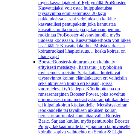
myös kasvattajakerho! Ryhtymällä ProBooster
Kasvattajaksi voit ostaa huippulaatuista
täysravintoa edullisemmissa 20 kg:n
pakkauksissa ja saat veloituksetta kaikille
kasvateillesi pentupaketin joka kannustaa
kasvattisi uutta omistajaa jatkamaan pennun
ruokintaa ProBooster -täysravinnoilla myös
uudessa kodissaan. Kasvattajakerhosta voit lukea
lisää täältä: Kasvattajakerho Muista tarkastaa
koiranruokasi lihapitoisuus… koska koirasi on
lihansyöjä!
Booster
Booster-koiranruoka on kehitetty
erityisesti metsästys-, harrastus- ja työkoirien
ravitsemustarpeisiin. Sarja kattaa luotettavat
täysravinnot koiran elämänkaaren eri vaiheisiin
sekä aktiivisen koiran eri kausiin, joissa
vuorottelevat työ ja lepo. Kärkituotteena on
runsasenerginen Booster Power, joka soveltuu
erinomaisesti mm. metsästyskoiran jahtikaudelle
tai kilpailukoiran kisakaudelle. Metsästyskoiran
lepokaudelle tai tavallisen aikuisen koiran
peruskoiranruuaksi kannattaa valita Booster
Basic. Sarjaan kuuluu myös penturuoka Booster
Puppy. Iäkkäämmälle tai ylipainoon taipuvaiselle
koiralle sopiva vaihtoehto on Senior & Light.