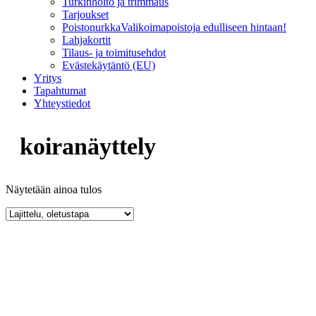
Turkinhoito ja trimmaus
Tarjoukset
Poistonurkka
Valikoimapoistoja edulliseen hintaan!
Lahjakortit
Tilaus- ja toimitusehdot
Evästekäytäntö (EU)
Yritys
Tapahtumat
Yhteystiedot
koiranäyttely
Näytetään ainoa tulos