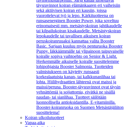
ravitsemustarpeisiin. Sarja kattaa luotettavat
täysravinnot koiran elämänkaaren eri vaiheisiin
sekä aktiivisen koiran eri kausiin, joissa
vuorottelevat työ ja lepo. Kärkituotteena on
runsasenerginen Booster Power, joka soveltuu
erinomaisesti mm. metsästyskoiran jahtikaudelle
tai kilpailukoiran kisakaudelle. Metsästyskoiran
lepokaudelle tai tavallisen aikuisen koiran
peruskoiranruuaksi kannattaa valita Booster
Basic. Sarjaan kuuluu myös penturuoka Booster
Puppy. Iäkkäämmälle tai ylipainoon taipuvaiselle
koiralle sopiva vaihtoehto on Senior & Light.
Herkemmälle aikuiselle koiralle suosittelemme
lohipohjaista Booster Salmonia. Tuotteiden
valmistukseen on käytetty runsaasti
korkealaatuista kanan- tai kalkkunanlihaa tai
lohta. Hiilihydraattien lähteenä ovat maissi ja
maissi/peruna. Booster-täysravinnot ovat täysin
vehnättömiä ja soijattomia, eivätkä ne sisällä
naudan- tai sianlihaa. Tuotteet säilötään
luonnollisella antioksidantilla, E-vitamiinilla.
Booster-koiranruoka on Suomen Metsästäjäliiton
suosittelema!
Koiran ulkoilutuotteet
Vapaa-aika