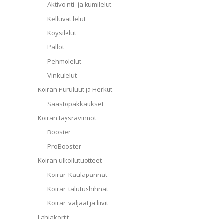
Aktivointi- ja kumilelut
Kelluvat lelut
Köysilelut
Pallot
Pehmolelut
Vinkulelut
Koiran Puruluut ja Herkut
Säästöpakkaukset
Koiran täysravinnot
Booster
ProBooster
Koiran ulkoilutuotteet
Koiran Kaulapannat
Koiran talutushihnat
Koiran valjaat ja liivit
Lahjakortit