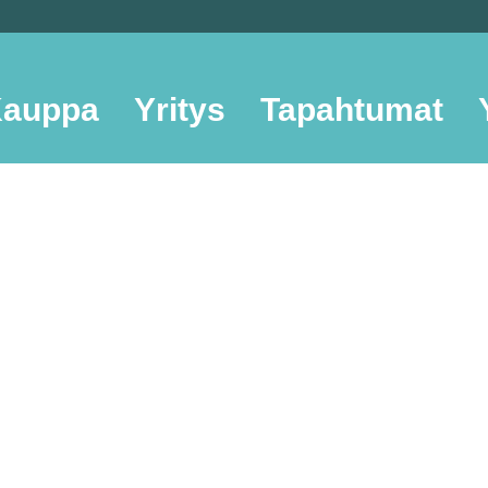
auppa
Yritys
Tapahtumat