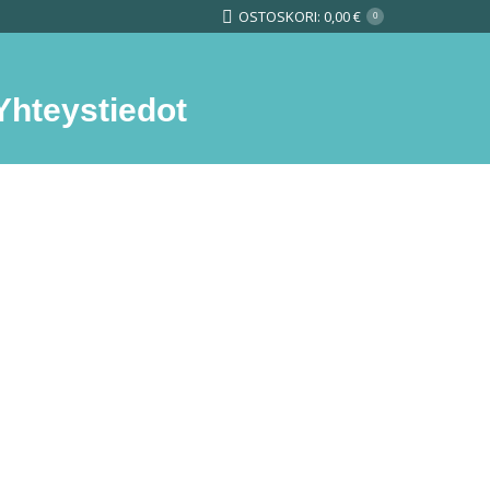
OSTOSKORI:
0,00
€
0
Yhteystiedot
Search: