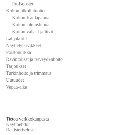
ProBooster
Koiran ulkoilutuotteet
Koiran Kaulapannat
Koiran talutushihnat
Koiran valjaat ja liivit
Lahjakortit
Näyttelytarvikkeet
Poistonurkka
Ravintolisät ja terveydenhoito
Tarjoukset
Turkinhoito ja trimmaus
Uutuudet
Vapaa-aika
Tietoa verkkokaupasta
Käyttöehdot
Rekisteriseloste