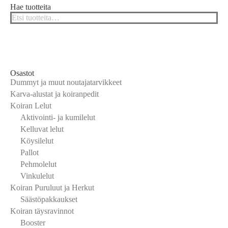
Hae tuotteita
Osastot
Dummyt ja muut noutajatarvikkeet
Karva-alustat ja koiranpedit
Koiran Lelut
Aktivointi- ja kumilelut
Kelluvat lelut
Köysilelut
Pallot
Pehmolelut
Vinkulelut
Koiran Puruluut ja Herkut
Säästöpakkaukset
Koiran täysravinnot
Booster