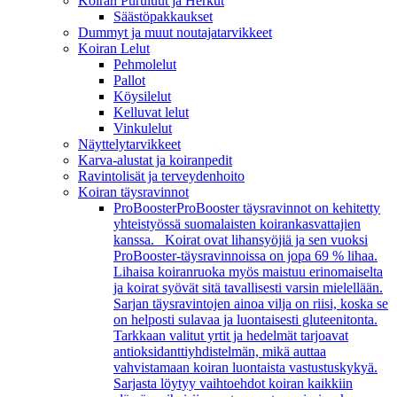
Koiran Puruluut ja Herkut
Säästöpakkaukset
Dummyt ja muut noutajatarvikkeet
Koiran Lelut
Pehmolelut
Pallot
Köysilelut
Kelluvat lelut
Vinkulelut
Näyttelytarvikkeet
Karva-alustat ja koiranpedit
Ravintolisät ja terveydenhoito
Koiran täysravinnot
ProBooster
ProBooster täysravinnot on kehitetty
yhteistyössä suomalaisten koirankasvattajien
kanssa. Koirat ovat lihansyöjiä ja sen vuoksi
ProBooster-täysravinnoissa on jopa 69 % lihaa.
Lihaisa koiranruoka myös maistuu erinomaiselta
ja koirat syövät sitä tavallisesti varsin mielellään.
Sarjan täysravintojen ainoa vilja on riisi, koska se
on helposti sulavaa ja luontaisesti gluteenitonta.
Tarkkaan valitut yrtit ja hedelmät tarjoavat
antioksidanttiyhdistelmän, mikä auttaa
vahvistamaan koiran luontaista vastustuskykyä.
Sarjasta löytyy vaihtoehdot koiran kaikkiin