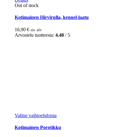
Out of stock
Kotimainen Hirvirulla, kennel-laatu
16,90
€
sis. alv
Arvostelu tuotteesta:
4.48
/ 5
Tällä
Valitse vaihtoehdoista
tuotteella
on
Kotimainen Porotikku
useampi