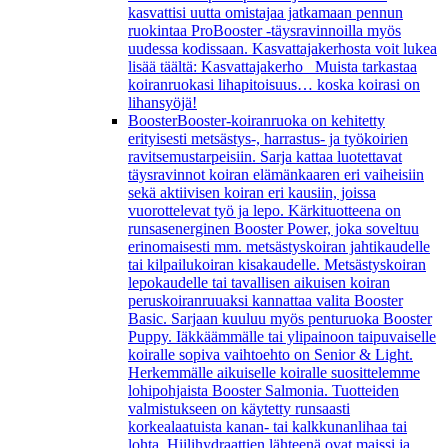
kasvattisi uutta omistajaa jatkamaan pennun
ruokintaa ProBooster -täysravinnoilla myös
uudessa kodissaan. Kasvattajakerhosta voit lukea
lisää täältä: Kasvattajakerho Muista tarkastaa
koiranruokasi lihapitoisuus… koska koirasi on
lihansyöjä!
Booster
Booster-koiranruoka on kehitetty
erityisesti metsästys-, harrastus- ja työkoirien
ravitsemustarpeisiin. Sarja kattaa luotettavat
täysravinnot koiran elämänkaaren eri vaiheisiin
sekä aktiivisen koiran eri kausiin, joissa
vuorottelevat työ ja lepo. Kärkituotteena on
runsasenerginen Booster Power, joka soveltuu
erinomaisesti mm. metsästyskoiran jahtikaudelle
tai kilpailukoiran kisakaudelle. Metsästyskoiran
lepokaudelle tai tavallisen aikuisen koiran
peruskoiranruuaksi kannattaa valita Booster
Basic. Sarjaan kuuluu myös penturuoka Booster
Puppy. Iäkkäämmälle tai ylipainoon taipuvaiselle
koiralle sopiva vaihtoehto on Senior & Light.
Herkemmälle aikuiselle koiralle suosittelemme
lohipohjaista Booster Salmonia. Tuotteiden
valmistukseen on käytetty runsaasti
korkealaatuista kanan- tai kalkkunanlihaa tai
lohta. Hiilihydraattien lähteenä ovat maissi ja