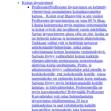
Koiran täysravinnot
ProBooster
ProBooster täysravinnot on kehitetty
yhteistyössä suomalaisten koirankasvattajien
kanssa. Koirat ovat lihansyöjiä ja sen vuoksi
ProBooster-täysravinnoissa on jopa 69 % lihaa.
Lihaisa koiranruoka myös maistuu erinomaiselta
ja koirat syövät sitä tavallisesti varsin mielellään.
Sarjan täysravintojen ainoa vilja on riisi, koska se
on helposti sulavaa ja luontaisesti gluteenitonta.
Tarkkaan valitut yrtit ja hedelmät tarjoavat
antioksidanttiyhdistelmän, mikä auttaa
vahvistamaan koiran luontaista vastustuskykyä.
Sarjasta löytyy vaihtoehdot koiran kaikkiin
elämänvaiheisiin penturuuasta senioriruokaan,
aktiivisia koiria unohtamatta. Pentu- ja
aikuisruoista löytyy vaihtoehdot sekä pienille ja
keskikokoisille, että isokokoisille koirille, joissa
nappulakoko on optimoitu koiran koon mukaan.
Sarjasta löytyy myös herkkävatsaisille koirille
lammas- ja lohivaihtoehdot. Proboosterilla on
myös kasvattajakerho! Ryhtymällä ProBooster
Kasvattajaksi voit ostaa huippulaatuista
täysravintoa edullisemmissa 20 kg:n
pakkauksissa ja saat veloituksetta kaikille
kasvateillesi pentupaketin joka kannustaa