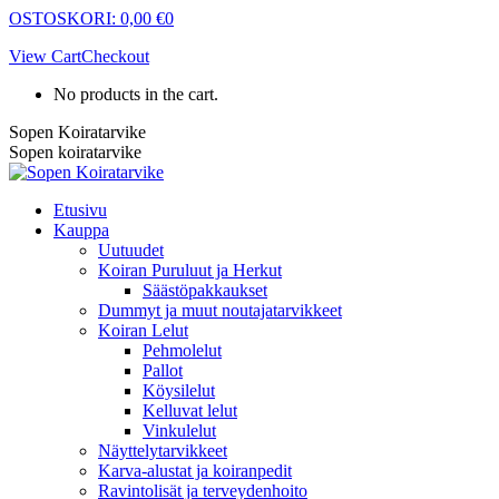
Skip
OSTOSKORI:
0,00
€
0
to
View Cart
Checkout
content
No products in the cart.
Sopen Koiratarvike
Sopen koiratarvike
Etusivu
Kauppa
Uutuudet
Koiran Puruluut ja Herkut
Säästöpakkaukset
Dummyt ja muut noutajatarvikkeet
Koiran Lelut
Pehmolelut
Pallot
Köysilelut
Kelluvat lelut
Vinkulelut
Näyttelytarvikkeet
Karva-alustat ja koiranpedit
Ravintolisät ja terveydenhoito