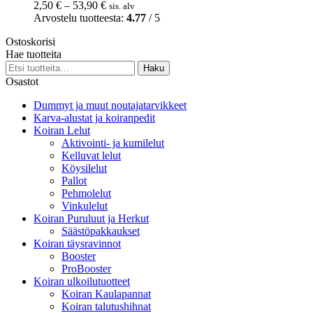
muunnelma.
Hintaluokka:
2,50
€
–
53,90
€
sis. alv
Voit
2,50 €
Arvostelu tuotteesta:
4.77
/ 5
tehdä
-
valinnat
Ostoskorisi
53,90 €
tuotteen
Hae tuotteita
sivulla.
Etsi:
Haku
Osastot
Dummyt ja muut noutajatarvikkeet
Karva-alustat ja koiranpedit
Koiran Lelut
Aktivointi- ja kumilelut
Kelluvat lelut
Köysilelut
Pallot
Pehmolelut
Vinkulelut
Koiran Puruluut ja Herkut
Säästöpakkaukset
Koiran täysravinnot
Booster
ProBooster
Koiran ulkoilutuotteet
Koiran Kaulapannat
Koiran talutushihnat