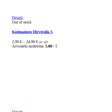
Tällä
Details
tuotteella
Out of stock
on
useampi
Kotimainen Hirvirulla S
muunnelma.
Voit
Hintaluokka:
2,90
€
–
24,90
€
sis. alv
tehdä
2,90 €
Arvostelu tuotteesta:
5.00
/ 5
valinnat
-
tuotteen
24,90 €
sivulla.
Details