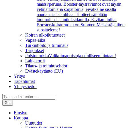
maissi/peruna. Booster-täysravinnot ovat täysin
vehnättömiä ja soijattomia, eivätkä ne sisällä
naudan- tai sianlihaa. Tuotteet säilötään
luonnollisella antioksidantilla, E-vitamiinilla.
Booster-koiranruoka on Suomen Metsästäjäliiton
suosittelema!
Koiran ulkoilutuotteet
Vapaa-aika
Turkinhoito ja trimmaus
Tarjoukset
Poistonurkka
Valikoimapoistoja edulliseen hintaan!
Lahjakortit
Tilaus- ja toimitusehdot
Evästekäytäntö (EU)
Yritys
Tapahtumat
Yhteystiedot
Search:
Etusivu
Kauppa
Uutuudet