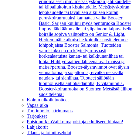
erinomaisesti mm. metsästyskoiran jahtikaudelle
tai kilpailukoiran kisakaudelle. Metsästyskoiran
lepokaudelle tai tavallisen aikuisen koiran
peruskoiranruuaksi kannattaa valita Booster
Basic. Sarjaan kuuluu myös penturuoka Booster
Puppy. Iäkkäämmälle tai ylipainoon taipuvaiselle
koiralle sopiva vaihtoehto on Senior & Light.
Herkemmälle aikuiselle koiralle suosittelemme
lohipohjaista Booster Salmonia. Tuotteiden
valmistukseen on käytetty runsaasti
korkealaatuista kanan- tai kalkkunanlihaa tai
lohta. Hiilihydraattien lähteenä ovat maissi ja
maissi/peruna. Booster-täysravinnot ovat täysin
vehnättömiä ja soijattomia, eivätkä ne sisällä
naudan- tai sianlihaa. Tuotteet säilötään
luonnollisella antioksidantilla, E-vitamiinilla.
Booster-koiranruoka on Suomen Metsästäjäliiton
suosittelema!
Koiran ulkoilutuotteet
Vapaa-aika
Turkinhoito ja trimmaus
Tarjoukset
Poistonurkka
Valikoimapoistoja edulliseen hintaan!
Lahjakortit
Tilaus- ja toimitusehdot