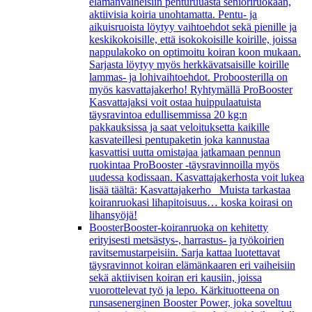
elämänvaiheisiin penturuuasta senioriruokaan,
aktiivisia koiria unohtamatta. Pentu- ja
aikuisruoista löytyy vaihtoehdot sekä pienille ja
keskikokoisille, että isokokoisille koirille, joissa
nappulakoko on optimoitu koiran koon mukaan.
Sarjasta löytyy myös herkkävatsaisille koirille
lammas- ja lohivaihtoehdot. Proboosterilla on
myös kasvattajakerho! Ryhtymällä ProBooster
Kasvattajaksi voit ostaa huippulaatuista
täysravintoa edullisemmissa 20 kg:n
pakkauksissa ja saat veloituksetta kaikille
kasvateillesi pentupaketin joka kannustaa
kasvattisi uutta omistajaa jatkamaan pennun
ruokintaa ProBooster -täysravinnoilla myös
uudessa kodissaan. Kasvattajakerhosta voit lukea
lisää täältä: Kasvattajakerho Muista tarkastaa
koiranruokasi lihapitoisuus… koska koirasi on
lihansyöjä!
Booster
Booster-koiranruoka on kehitetty
erityisesti metsästys-, harrastus- ja työkoirien
ravitsemustarpeisiin. Sarja kattaa luotettavat
täysravinnot koiran elämänkaaren eri vaiheisiin
sekä aktiivisen koiran eri kausiin, joissa
vuorottelevat työ ja lepo. Kärkituotteena on
runsasenerginen Booster Power, joka soveltuu