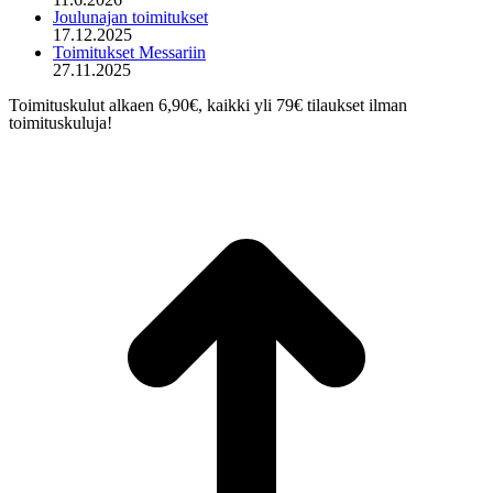
new
Joulunajan toimitukset
window
17.12.2025
Toimitukset Messariin
27.11.2025
Toimituskulut alkaen 6,90€, kaikki yli 79€ tilaukset ilman
toimituskuluja!
t
T