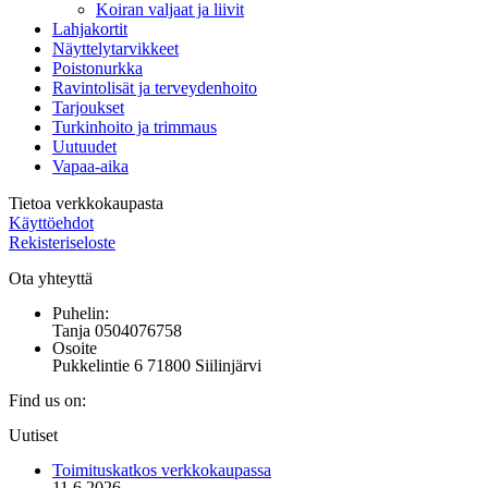
Koiran valjaat ja liivit
Lahjakortit
Näyttelytarvikkeet
Poistonurkka
Ravintolisät ja terveydenhoito
Tarjoukset
Turkinhoito ja trimmaus
Uutuudet
Vapaa-aika
Tietoa verkkokaupasta
Käyttöehdot
Rekisteriseloste
Ota yhteyttä
Puhelin:
Tanja 0504076758
Osoite
Pukkelintie 6 71800 Siilinjärvi
Find us on:
Mail
Uutiset
page
opens
Toimituskatkos verkkokaupassa
in
11.6.2026