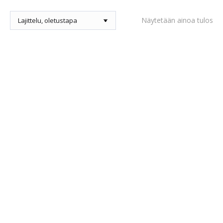
Näytetään ainoa tulos
Tällä
tuotteella
on
RAUH Pork Powerstick
useampi