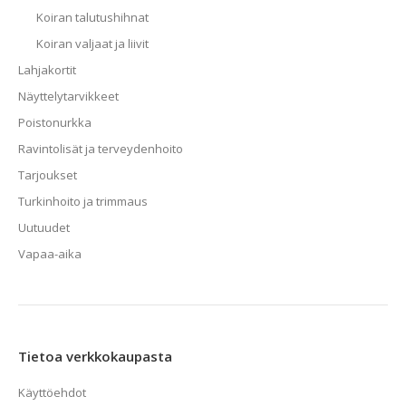
Koiran talutushihnat
Koiran valjaat ja liivit
Lahjakortit
Näyttelytarvikkeet
Poistonurkka
Ravintolisät ja terveydenhoito
Tarjoukset
Turkinhoito ja trimmaus
Uutuudet
Vapaa-aika
Tietoa verkkokaupasta
Käyttöehdot