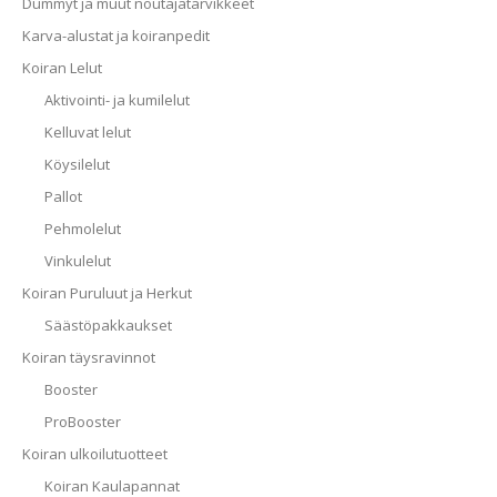
Dummyt ja muut noutajatarvikkeet
Karva-alustat ja koiranpedit
Koiran Lelut
Aktivointi- ja kumilelut
Kelluvat lelut
Köysilelut
Pallot
Pehmolelut
Vinkulelut
Koiran Puruluut ja Herkut
Säästöpakkaukset
Koiran täysravinnot
Booster
ProBooster
Koiran ulkoilutuotteet
Koiran Kaulapannat