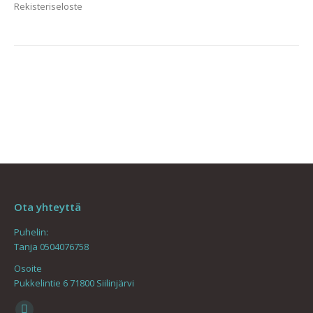
Rekisteriseloste
Ota yhteyttä
Puhelin:
Tanja 0504076758
Osoite
Pukkelintie 6 71800 Siilinjärvi
Find us on: