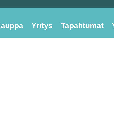
auppa
Yritys
Tapahtumat