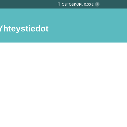
OSTOSKORI:
0,00
€
0
Yhteystiedot
Search: