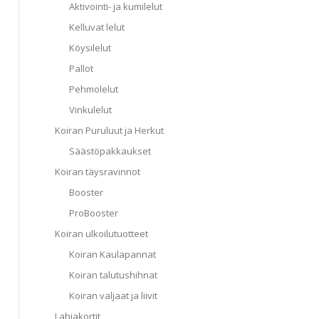
Aktivointi- ja kumilelut
Kelluvat lelut
Köysilelut
Pallot
Pehmolelut
Vinkulelut
Koiran Puruluut ja Herkut
Säästöpakkaukset
Koiran täysravinnot
Booster
ProBooster
Koiran ulkoilutuotteet
Koiran Kaulapannat
Koiran talutushihnat
Koiran valjaat ja liivit
Lahjakortit