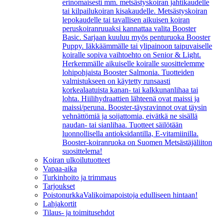
erinomaisesti mm. metsästyskoiran jahtikaudelle
tai kilpailukoiran kisakaudelle. Metsästyskoiran
lepokaudelle tai tavallisen aikuisen koiran
peruskoiranruuaksi kannattaa valita Booster
Basic. Sarjaan kuuluu myös penturuoka Booster
Puppy. Iäkkäämmälle tai ylipainoon taipuvaiselle
koiralle sopiva vaihtoehto on Senior & Light.
Herkemmälle aikuiselle koiralle suosittelemme
lohipohjaista Booster Salmonia. Tuotteiden
valmistukseen on käytetty runsaasti
korkealaatuista kanan- tai kalkkunanlihaa tai
lohta. Hiilihydraattien lähteenä ovat maissi ja
maissi/peruna. Booster-täysravinnot ovat täysin
vehnättömiä ja soijattomia, eivätkä ne sisällä
naudan- tai sianlihaa. Tuotteet säilötään
luonnollisella antioksidantilla, E-vitamiinilla.
Booster-koiranruoka on Suomen Metsästäjäliiton
suosittelema!
Koiran ulkoilutuotteet
Vapaa-aika
Turkinhoito ja trimmaus
Tarjoukset
Poistonurkka
Valikoimapoistoja edulliseen hintaan!
Lahjakortit
Tilaus- ja toimitusehdot