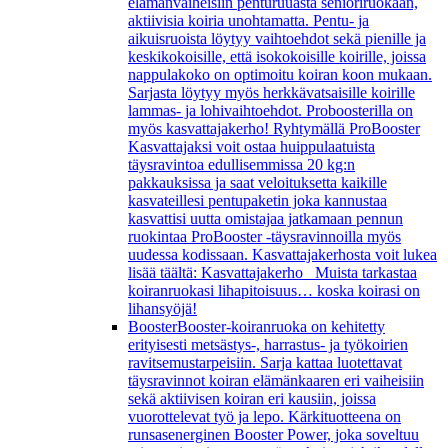
elämänvaiheisiin penturuuasta senioriruokaan,
aktiivisia koiria unohtamatta. Pentu- ja
aikuisruoista löytyy vaihtoehdot sekä pienille ja
keskikokoisille, että isokokoisille koirille, joissa
nappulakoko on optimoitu koiran koon mukaan.
Sarjasta löytyy myös herkkävatsaisille koirille
lammas- ja lohivaihtoehdot. Proboosterilla on
myös kasvattajakerho! Ryhtymällä ProBooster
Kasvattajaksi voit ostaa huippulaatuista
täysravintoa edullisemmissa 20 kg:n
pakkauksissa ja saat veloituksetta kaikille
kasvateillesi pentupaketin joka kannustaa
kasvattisi uutta omistajaa jatkamaan pennun
ruokintaa ProBooster -täysravinnoilla myös
uudessa kodissaan. Kasvattajakerhosta voit lukea
lisää täältä: Kasvattajakerho Muista tarkastaa
koiranruokasi lihapitoisuus… koska koirasi on
lihansyöjä!
Booster
Booster-koiranruoka on kehitetty
erityisesti metsästys-, harrastus- ja työkoirien
ravitsemustarpeisiin. Sarja kattaa luotettavat
täysravinnot koiran elämänkaaren eri vaiheisiin
sekä aktiivisen koiran eri kausiin, joissa
vuorottelevat työ ja lepo. Kärkituotteena on
runsasenerginen Booster Power, joka soveltuu