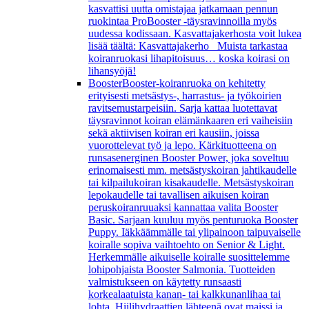
kasvattisi uutta omistajaa jatkamaan pennun
ruokintaa ProBooster -täysravinnoilla myös
uudessa kodissaan. Kasvattajakerhosta voit lukea
lisää täältä: Kasvattajakerho Muista tarkastaa
koiranruokasi lihapitoisuus… koska koirasi on
lihansyöjä!
Booster
Booster-koiranruoka on kehitetty
erityisesti metsästys-, harrastus- ja työkoirien
ravitsemustarpeisiin. Sarja kattaa luotettavat
täysravinnot koiran elämänkaaren eri vaiheisiin
sekä aktiivisen koiran eri kausiin, joissa
vuorottelevat työ ja lepo. Kärkituotteena on
runsasenerginen Booster Power, joka soveltuu
erinomaisesti mm. metsästyskoiran jahtikaudelle
tai kilpailukoiran kisakaudelle. Metsästyskoiran
lepokaudelle tai tavallisen aikuisen koiran
peruskoiranruuaksi kannattaa valita Booster
Basic. Sarjaan kuuluu myös penturuoka Booster
Puppy. Iäkkäämmälle tai ylipainoon taipuvaiselle
koiralle sopiva vaihtoehto on Senior & Light.
Herkemmälle aikuiselle koiralle suosittelemme
lohipohjaista Booster Salmonia. Tuotteiden
valmistukseen on käytetty runsaasti
korkealaatuista kanan- tai kalkkunanlihaa tai
lohta. Hiilihydraattien lähteenä ovat maissi ja