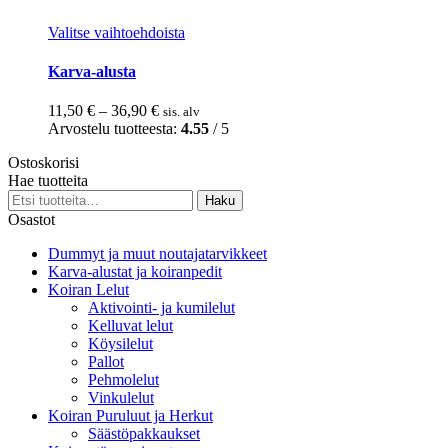
Tällä
Valitse vaihtoehdoista
tuotteella
on
Karva-alusta
useampi
muunnelma.
Hintaluokka:
11,50
€
–
36,90
€
sis. alv
Voit
11,50 €
Arvostelu tuotteesta:
4.55
/ 5
tehdä
-
valinnat
Ostoskorisi
36,90 €
tuotteen
Hae tuotteita
sivulla.
Etsi:
Haku
Osastot
Dummyt ja muut noutajatarvikkeet
Karva-alustat ja koiranpedit
Koiran Lelut
Aktivointi- ja kumilelut
Kelluvat lelut
Köysilelut
Pallot
Pehmolelut
Vinkulelut
Koiran Puruluut ja Herkut
Säästöpakkaukset