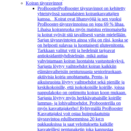
Koiran täysravinnot
ProBooster
ProBooster täysravinnot on kehitetty
yhteistyössä suomalaisten koirankasvattajien
kanssa. Koirat ovat lihansyöjiä ja sen vuoksi
ProBooster-täysravinnoissa on jopa 69 % lihaa.
Lihaisa koiranruoka myös maistuu erinomaiselta
ja koirat syövät sitä tavallisesti varsin mielellään.
Sarjan täysravintojen ainoa vilja on riisi, koska se
on helposti sulavaa ja luontaisesti gluteenitonta.
Tarkkaan valitut yrtit ja hedelmät tarjoavat
antioksidanttiyhdistelmän, mikä auttaa
vahvistamaan koiran luontaista vastustuskykyä.
Sarjasta löytyy vaihtoehdot koiran kaikkiin
elämänvaiheisiin penturuuasta senioriruokaan,
aktiivisia koiria unohtamatta. Pentu- ja
aikuisruoista löytyy vaihtoehdot sekä pienille ja
keskikokoisille, että isokokoisille koirille, joissa
nappulakoko on optimoitu koiran koon mukaan.
Sarjasta löytyy myös herkkävatsaisille koirille
lammas- ja lohivaihtoehdot. Proboosterilla on
myös kasvattajakerho! Ryhtymällä ProBooster
Kasvattajaksi voit ostaa huippulaatuista
täysravintoa edullisemmissa 20 kg:n
pakkauksissa ja saat veloituksetta kaikille
kasvateillesi pentupaketin joka kannustaa