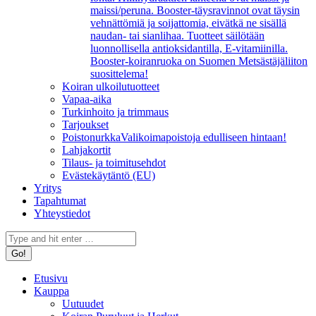
maissi/peruna. Booster-täysravinnot ovat täysin
vehnättömiä ja soijattomia, eivätkä ne sisällä
naudan- tai sianlihaa. Tuotteet säilötään
luonnollisella antioksidantilla, E-vitamiinilla.
Booster-koiranruoka on Suomen Metsästäjäliiton
suosittelema!
Koiran ulkoilutuotteet
Vapaa-aika
Turkinhoito ja trimmaus
Tarjoukset
Poistonurkka
Valikoimapoistoja edulliseen hintaan!
Lahjakortit
Tilaus- ja toimitusehdot
Evästekäytäntö (EU)
Yritys
Tapahtumat
Yhteystiedot
Search:
Etusivu
Kauppa
Uutuudet