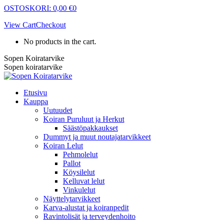
Skip
OSTOSKORI:
0,00
€
0
to
View Cart
Checkout
content
No products in the cart.
Sopen Koiratarvike
Sopen koiratarvike
Etusivu
Kauppa
Uutuudet
Koiran Puruluut ja Herkut
Säästöpakkaukset
Dummyt ja muut noutajatarvikkeet
Koiran Lelut
Pehmolelut
Pallot
Köysilelut
Kelluvat lelut
Vinkulelut
Näyttelytarvikkeet
Karva-alustat ja koiranpedit
Ravintolisät ja terveydenhoito