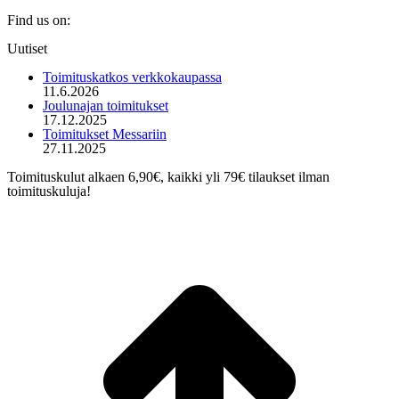
Find us on:
Mail
Uutiset
page
opens
Toimituskatkos verkkokaupassa
in
11.6.2026
new
Joulunajan toimitukset
window
17.12.2025
Toimitukset Messariin
27.11.2025
Toimituskulut alkaen 6,90€, kaikki yli 79€ tilaukset ilman
toimituskuluja!
t
T