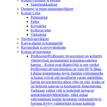
Koiran Puruluut ja Herkut
Säästöpakkaukset
Dummyt ja muut noutajatarvikkeet
Koiran Lelut
Pehmolelut
Pallot
Köysilelut
Kelluvat lelut
Vinkulelut
Näyttelytarvikkeet
Karva-alustat ja koiranpedit
Ravintolisät ja terveydenhoito
Koiran täysravinnot
ProBooster
ProBooster täysravinnot on kehitetty
yhteistyössä suomalaisten koirankasvattajien
kanssa. Koirat ovat lihansyöjiä ja sen vuoksi
ProBooster-täysravinnoissa on jopa 69 % lihaa.
Lihaisa koiranruoka myös maistuu erinomaiselta
ja koirat syövät sitä tavallisesti varsin mielellään.
Sarjan täysravintojen ainoa vilja on riisi, koska se
on helposti sulavaa ja luontaisesti gluteenitonta.
Tarkkaan valitut yrtit ja hedelmät tarjoavat
antioksidanttiyhdistelmän, mikä auttaa
vahvistamaan koiran luontaista vastustuskykyä.
Sarjasta löytyy vaihtoehdot koiran kaikkiin