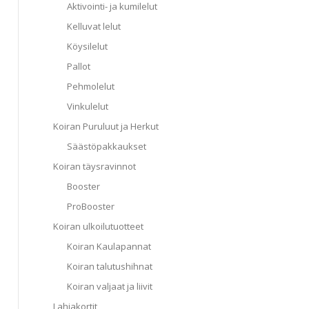
Aktivointi- ja kumilelut
Kelluvat lelut
Köysilelut
Pallot
Pehmolelut
Vinkulelut
Koiran Puruluut ja Herkut
Säästöpakkaukset
Koiran täysravinnot
Booster
ProBooster
Koiran ulkoilutuotteet
Koiran Kaulapannat
Koiran talutushihnat
Koiran valjaat ja liivit
Lahjakortit