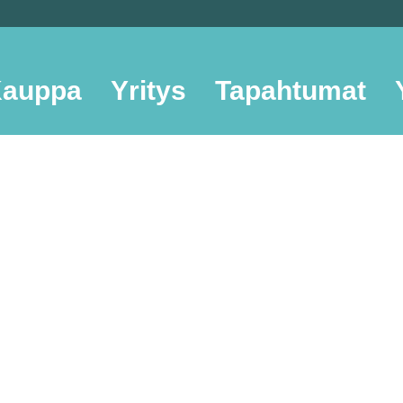
auppa
Yritys
Tapahtumat