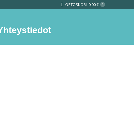
OSTOSKORI:
0,00
€
0
Yhteystiedot
Search: