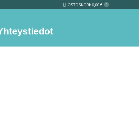
OSTOSKORI:
0,00
€
0
Yhteystiedot
Search: