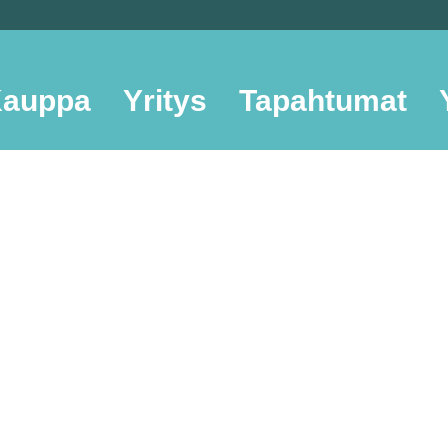
auppa
Yritys
Tapahtumat