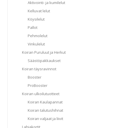
Aktivointi- ja kumilelut
Kelluvat lelut
Köysilelut
Pallot
Pehmolelut
Vinkulelut
Koiran Puruluut ja Herkut
Säästöpakkaukset
Koiran täysravinnot
Booster
ProBooster
Koiran ulkoilutuotteet
Koiran Kaulapannat
Koiran talutushihnat
Koiran valjaat ja liivit
Lahjakortit