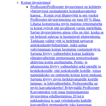
Koiran täysravinnot
ProBooster
ProBooster täysravinnot on kehitetty
yhteistyössä suomalaisten koirankasvattajien
kanssa. Koirat ovat lihansyöjiä ja sen vuoksi
ProBooster-täysravinnoissa on jopa 69 % lihaa.
Lihaisa koiranruoka myös maistuu erinomaiselta
ja koirat syövät sitä tavallisesti varsin mielellään.
Sarjan täysravintojen ainoa vilja on riisi, koska se
on helposti sulavaa ja luontaisesti gluteenitonta.
Tarkkaan valitut yrtit ja hedelmät tarjoavat
antioksidanttiyhdistelmän, mikä auttaa
vahvistamaan koiran luontaista vastustuskykyä.
Sarjasta löytyy vaihtoehdot koiran kaikkiin
elämänvaiheisiin penturuuasta senioriruokaan,
aktiivisia koiria unohtamatta. Pentu- ja
aikuisruoista löytyy vaihtoehdot sekä pienille ja
keskikokoisille, että isokokoisille koirille, joissa
nappulakoko on optimoitu koiran koon mukaan.
Sarjasta löytyy myös herkkävatsaisille koirille
lammas- ja lohivaihtoehdot. Proboosterilla on
myös kasvattajakerho! Ryhtymällä ProBooster
Kasvattajaksi voit ostaa huippulaatuista
täysravintoa edullisemmissa 20 kg:n
pakkauksissa ja saat veloituksetta kaikille
kasvateillesi pentupaketin joka kannustaa