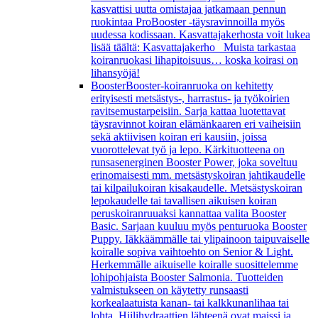
kasvattisi uutta omistajaa jatkamaan pennun
ruokintaa ProBooster -täysravinnoilla myös
uudessa kodissaan. Kasvattajakerhosta voit lukea
lisää täältä: Kasvattajakerho Muista tarkastaa
koiranruokasi lihapitoisuus… koska koirasi on
lihansyöjä!
Booster
Booster-koiranruoka on kehitetty
erityisesti metsästys-, harrastus- ja työkoirien
ravitsemustarpeisiin. Sarja kattaa luotettavat
täysravinnot koiran elämänkaaren eri vaiheisiin
sekä aktiivisen koiran eri kausiin, joissa
vuorottelevat työ ja lepo. Kärkituotteena on
runsasenerginen Booster Power, joka soveltuu
erinomaisesti mm. metsästyskoiran jahtikaudelle
tai kilpailukoiran kisakaudelle. Metsästyskoiran
lepokaudelle tai tavallisen aikuisen koiran
peruskoiranruuaksi kannattaa valita Booster
Basic. Sarjaan kuuluu myös penturuoka Booster
Puppy. Iäkkäämmälle tai ylipainoon taipuvaiselle
koiralle sopiva vaihtoehto on Senior & Light.
Herkemmälle aikuiselle koiralle suosittelemme
lohipohjaista Booster Salmonia. Tuotteiden
valmistukseen on käytetty runsaasti
korkealaatuista kanan- tai kalkkunanlihaa tai
lohta. Hiilihydraattien lähteenä ovat maissi ja