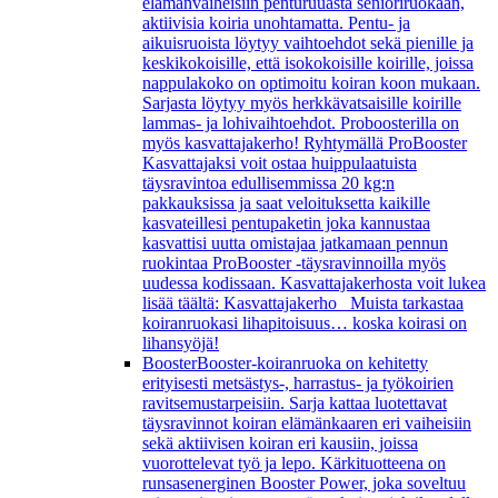
elämänvaiheisiin penturuuasta senioriruokaan,
aktiivisia koiria unohtamatta. Pentu- ja
aikuisruoista löytyy vaihtoehdot sekä pienille ja
keskikokoisille, että isokokoisille koirille, joissa
nappulakoko on optimoitu koiran koon mukaan.
Sarjasta löytyy myös herkkävatsaisille koirille
lammas- ja lohivaihtoehdot. Proboosterilla on
myös kasvattajakerho! Ryhtymällä ProBooster
Kasvattajaksi voit ostaa huippulaatuista
täysravintoa edullisemmissa 20 kg:n
pakkauksissa ja saat veloituksetta kaikille
kasvateillesi pentupaketin joka kannustaa
kasvattisi uutta omistajaa jatkamaan pennun
ruokintaa ProBooster -täysravinnoilla myös
uudessa kodissaan. Kasvattajakerhosta voit lukea
lisää täältä: Kasvattajakerho Muista tarkastaa
koiranruokasi lihapitoisuus… koska koirasi on
lihansyöjä!
Booster
Booster-koiranruoka on kehitetty
erityisesti metsästys-, harrastus- ja työkoirien
ravitsemustarpeisiin. Sarja kattaa luotettavat
täysravinnot koiran elämänkaaren eri vaiheisiin
sekä aktiivisen koiran eri kausiin, joissa
vuorottelevat työ ja lepo. Kärkituotteena on
runsasenerginen Booster Power, joka soveltuu