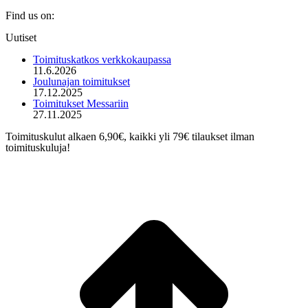
Find us on:
Mail
Uutiset
page
opens
Toimituskatkos verkkokaupassa
in
11.6.2026
new
Joulunajan toimitukset
window
17.12.2025
Toimitukset Messariin
27.11.2025
Toimituskulut alkaen 6,90€, kaikki yli 79€ tilaukset ilman
toimituskuluja!
t
T