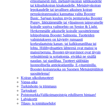
erinomaisesti mm. metsästyskoiran jahtikaudelle
tai kilpailukoiran kisakaudelle. Metsästyskoiran
lepokaudelle tai tavallisen aikuisen koiran
peruskoiranruuaksi kannattaa valita Booster
Basic. Sarjaan kuuluu myös penturuoka Booster
Puppy. Iäkkäämmälle tai ylipainoon taipuvaiselle
koiralle sopiva vaihtoehto on Senior & Light.
Herkemmälle aikuiselle koiralle suosittelemme
lohipohjaista Booster Salmonia. Tuotteiden
valmistukseen on käytetty runsaasti
korkealaatuista kanan- tai kalkkunanlihaa tai
lohta. Hiilihydraattien lähteenä ovat maissi ja
maissi/peruna. Booster-täysravinnot ovat täysin
vehnättömiä ja soijattomia, eivätkä ne sisällä
naudan- tai sianlihaa. Tuotteet säilötään
luonnollisella antioksidantilla, E-vitamiinilla.
Booster-koiranruoka on Suomen Metsästäjäliiton
suosittelema!
Koiran ulkoilutuotteet
Vapaa-aika
Turkinhoito ja trimmaus
Tarjoukset
Poistonurkka
Valikoimapoistoja edulliseen hintaan!
Lahjakortit
Tilaus- ja toimitusehdot