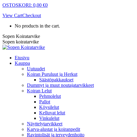
Skip
OSTOSKORI:
0,00
€
0
to
View Cart
Checkout
content
No products in the cart.
Sopen Koiratarvike
Sopen koiratarvike
Etusivu
Kauppa
Uutuudet
Koiran Puruluut ja Herkut
Säästöpakkaukset
Dummyt ja muut noutajatarvikkeet
Koiran Lelut
Pehmolelut
Pallot
Köysilelut
Kelluvat lelut
Vinkulelut
Näyttelytarvikkeet
Karva-alustat ja koiranpedit
Ravintolisät ja terveydenhoito