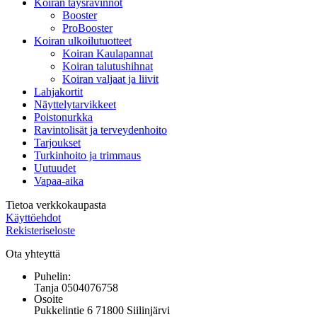
Koiran täysravinnot
Booster
ProBooster
Koiran ulkoilutuotteet
Koiran Kaulapannat
Koiran talutushihnat
Koiran valjaat ja liivit
Lahjakortit
Näyttelytarvikkeet
Poistonurkka
Ravintolisät ja terveydenhoito
Tarjoukset
Turkinhoito ja trimmaus
Uutuudet
Vapaa-aika
Tietoa verkkokaupasta
Käyttöehdot
Rekisteriseloste
Ota yhteyttä
Puhelin:
Tanja 0504076758
Osoite
Pukkelintie 6 71800 Siilinjärvi