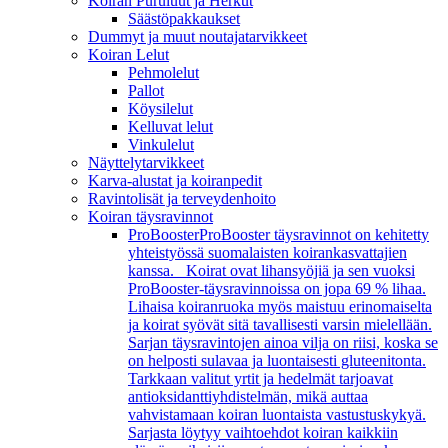
Koiran Puruluut ja Herkut
Säästöpakkaukset
Dummyt ja muut noutajatarvikkeet
Koiran Lelut
Pehmolelut
Pallot
Köysilelut
Kelluvat lelut
Vinkulelut
Näyttelytarvikkeet
Karva-alustat ja koiranpedit
Ravintolisät ja terveydenhoito
Koiran täysravinnot
ProBooster
ProBooster täysravinnot on kehitetty
yhteistyössä suomalaisten koirankasvattajien
kanssa. Koirat ovat lihansyöjiä ja sen vuoksi
ProBooster-täysravinnoissa on jopa 69 % lihaa.
Lihaisa koiranruoka myös maistuu erinomaiselta
ja koirat syövät sitä tavallisesti varsin mielellään.
Sarjan täysravintojen ainoa vilja on riisi, koska se
on helposti sulavaa ja luontaisesti gluteenitonta.
Tarkkaan valitut yrtit ja hedelmät tarjoavat
antioksidanttiyhdistelmän, mikä auttaa
vahvistamaan koiran luontaista vastustuskykyä.
Sarjasta löytyy vaihtoehdot koiran kaikkiin