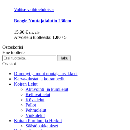
Tällä
Valitse vaihtoehdoista
tuotteella
on
Boogie Noutajatalutin 230cm
useampi
muunnelma.
15,90
€
sis. alv
Voit
Arvostelu tuotteesta:
1.00
/ 5
tehdä
valinnat
Ostoskorisi
tuotteen
Hae tuotteita
sivulla.
Etsi:
Haku
Osastot
Dummyt ja muut noutajatarvikkeet
Karva-alustat ja koiranpedit
Koiran Lelut
Aktivointi- ja kumilelut
Kelluvat lelut
Köysilelut
Pallot
Pehmolelut
Vinkulelut
Koiran Puruluut ja Herkut
Säästöpakkaukset