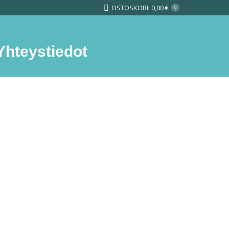
OSTOSKORI:
0,00
€
0
Yhteystiedot
Search: