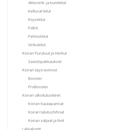
Aktivointi- ja kumilelut
Kelluvat lelut
Köysilelut
Pallot
Pehmolelut
Vinkulelut
Koiran Puruluut ja Herkut
Säästöpakkaukset
Koiran täysravinnot
Booster
ProBooster
Koiran ulkoilutuotteet
Koiran Kaulapannat
Koiran talutushihnat
Koiran valjaat ja liivit
Lahjakortit