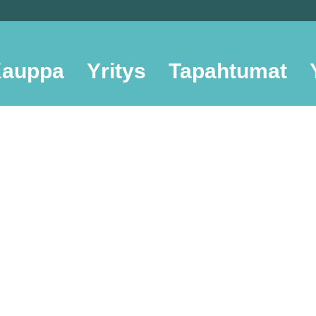
auppa
Yritys
Tapahtumat