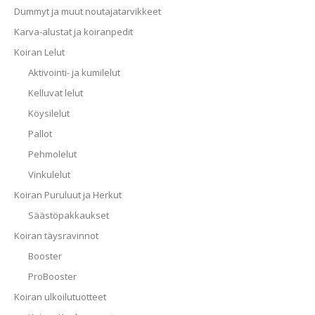
Dummyt ja muut noutajatarvikkeet
Karva-alustat ja koiranpedit
Koiran Lelut
Aktivointi- ja kumilelut
Kelluvat lelut
Köysilelut
Pallot
Pehmolelut
Vinkulelut
Koiran Puruluut ja Herkut
Säästöpakkaukset
Koiran täysravinnot
Booster
ProBooster
Koiran ulkoilutuotteet