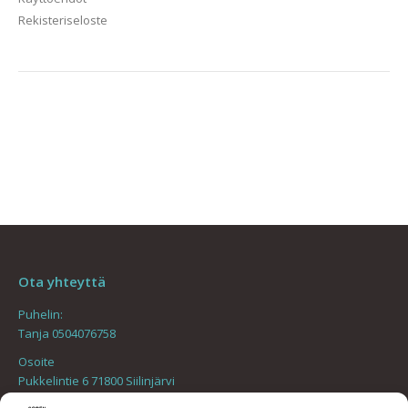
Rekisteriseloste
Ota yhteyttä
Puhelin:
Tanja 0504076758
Osoite
Pukkelintie 6 71800 Siilinjärvi