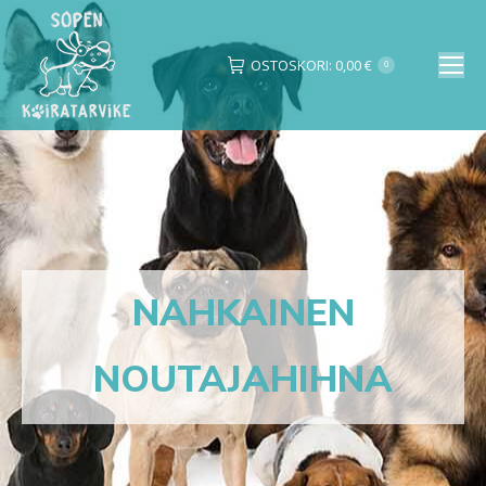
OSTOSKORI:
0,00
€
0
Search:
NAHKAINEN
NOUTAJAHIHNA