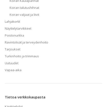
Koiran Kaulapannat
Koiran talutushihnat
Koiran valjaat ja liivit
Lahjakortit
Näyttelytarvikkeet
Poistonurkka
Ravintolisät ja terveydenhoito
Tarjoukset
Turkinhoito ja trimmaus
Uutuudet
Vapaa-aika
Tietoa verkkokaupasta
Käyttöehdot