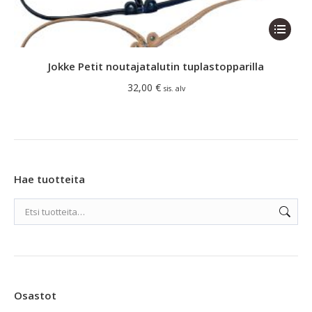
Tällä
tuotteella
on
Jokke Petit noutajatalutin tuplastopparilla
useampi
32,00
€
sis. alv
muunnel
Voit
tehdä
valinnat
tuotteen
Hae tuotteita
sivulla.
Osastot