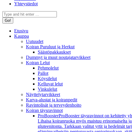
Yhteystiedot
Search:
Etusivu
Kauppa
Uutuudet
Koiran Puruluut ja Herkut
Säästöpakkaukset
Dummyt ja muut noutajatarvikkeet
Koiran Lelut
Pehmolelut
Pallot
Köysilelut
Kelluvat lelut
Vinkulelut
Näyttelytarvikkeet
Karva-alustat ja koiranpedit
Ravintolisät ja terveydenhoito
Koiran täysravinnot
ProBooster
ProBooster täysravinnot on kehitetty yh
Lihaisa koiranruoka myös maistuu erinomaiselta ja koi
gluteenitonta. Tarkkaan valitut yrtit ja hedelmät t
elämänvaiheisiin penturuuasta senioriruokaan, aktiivi