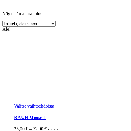
Näytetään ainoa tulos
Ale!
Tällä
Valitse vaihtoehdoista
tuotteella
on
RAUH Moose L
useampi
muunnelma.
Hintaluokka:
25,00
€
–
72,00
€
sis. alv