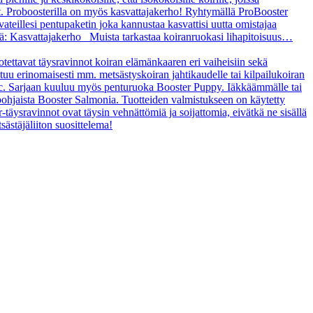
t. Proboosterilla on myös kasvattajakerho! Ryhtymällä ProBooster
vateillesi pentupaketin joka kannustaa kasvattisi uutta omistajaa
tä: Kasvattajakerho Muista tarkastaa koiranruokasi lihapitoisuus…
uotettavat täysravinnot koiran elämänkaaren eri vaiheisiin sekä
ltuu erinomaisesti mm. metsästyskoiran jahtikaudelle tai kilpailukoiran
asic. Sarjaan kuuluu myös penturuoka Booster Puppy. Iäkkäämmälle tai
ipohjaista Booster Salmonia. Tuotteiden valmistukseen on käytetty
r-täysravinnot ovat täysin vehnättömiä ja soijattomia, eivätkä ne sisällä
sästäjäliiton suosittelema!