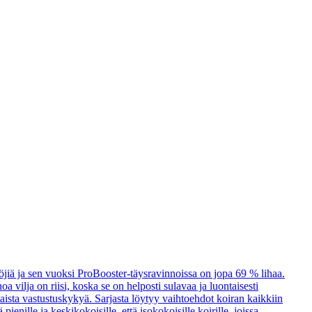
öjiä ja sen vuoksi ProBooster-täysravinnoissa on jopa 69 % lihaa.
a vilja on riisi, koska se on helposti sulavaa ja luontaisesti
taista vastustuskykyä. Sarjasta löytyy vaihtoehdot koiran kaikkiin
enille ja keskikokoisille, että isokokoisille koirille, joissa