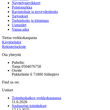
Näyttelytarvikkeet
Poistonurkka
Ravintolisät ja terveydenhoito
Tarjoukset
Turkinhoito ja trimmaus
Uutuudet
Vapaa-aika
Tietoa verkkokaupasta
Käyttöehdot
Rekisteriseloste
Ota yhteyttä
Puhelin:
Tanja 0504076758
Osoite
Pukkelintie 6 71800 Siilinjärvi
Find us on:
Mail
Uutiset
page
opens
Toimituskatkos verkkokaupassa
in
11.6.2026
new
Joulunajan toimitukset
window
17.12.2025