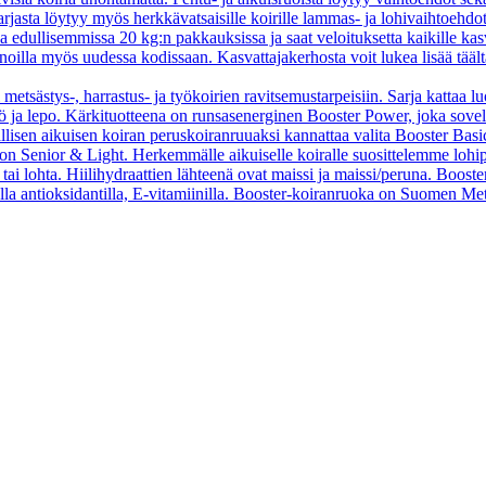
asta löytyy myös herkkävatsaisille koirille lammas- ja lohivaihtoehdo
oa edullisemmissa 20 kg:n pakkauksissa ja saat veloituksetta kaikille kas
oilla myös uudessa kodissaan. Kasvattajakerhosta voit lukea lisää tääl
 metsästys-, harrastus- ja työkoirien ravitsemustarpeisiin. Sarja kattaa l
 työ ja lepo. Kärkituotteena on runsasenerginen Booster Power, joka sove
vallisen aikuisen koiran peruskoiranruuaksi kannattaa valita Booster B
o on Senior & Light. Herkemmälle aikuiselle koiralle suosittelemme loh
tai lohta. Hiilihydraattien lähteenä ovat maissi ja maissi/peruna. Booste
ella antioksidantilla, E-vitamiinilla. Booster-koiranruoka on Suomen Met