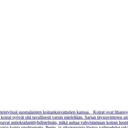
teistyössä suomalaisten koirankasvattajien kanssa. Koirat ovat lihansy
rat syövät sitä tavallisesti varsin mielellään. Sarjan täysravintojen aino
arjoavat antioksidanttiyhdistelmän, mikä auttaa vahvistamaan koiran luon
sia koiria unohtamatta. Pentu- ja aikuisruoista löytyy vaihtoehdot sekä pi