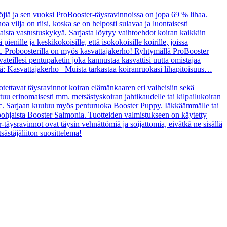
öjiä ja sen vuoksi ProBooster-täysravinnoissa on jopa 69 % lihaa.
a vilja on riisi, koska se on helposti sulavaa ja luontaisesti
taista vastustuskykyä. Sarjasta löytyy vaihtoehdot koiran kaikkiin
enille ja keskikokoisille, että isokokoisille koirille, joissa
t. Proboosterilla on myös kasvattajakerho! Ryhtymällä ProBooster
vateillesi pentupaketin joka kannustaa kasvattisi uutta omistajaa
tä: Kasvattajakerho Muista tarkastaa koiranruokasi lihapitoisuus…
uotettavat täysravinnot koiran elämänkaaren eri vaiheisiin sekä
ltuu erinomaisesti mm. metsästyskoiran jahtikaudelle tai kilpailukoiran
asic. Sarjaan kuuluu myös penturuoka Booster Puppy. Iäkkäämmälle tai
ipohjaista Booster Salmonia. Tuotteiden valmistukseen on käytetty
r-täysravinnot ovat täysin vehnättömiä ja soijattomia, eivätkä ne sisällä
sästäjäliiton suosittelema!