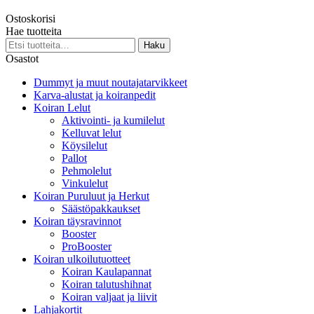
Voit
25,00 €
tehdä
Ostoskorisi
-
valinnat
Hae tuotteita
72,00 €
tuotteen
Etsi:
Haku
sivulla.
Osastot
Dummyt ja muut noutajatarvikkeet
Karva-alustat ja koiranpedit
Koiran Lelut
Aktivointi- ja kumilelut
Kelluvat lelut
Köysilelut
Pallot
Pehmolelut
Vinkulelut
Koiran Puruluut ja Herkut
Säästöpakkaukset
Koiran täysravinnot
Booster
ProBooster
Koiran ulkoilutuotteet
Koiran Kaulapannat
Koiran talutushihnat
Koiran valjaat ja liivit
Lahjakortit