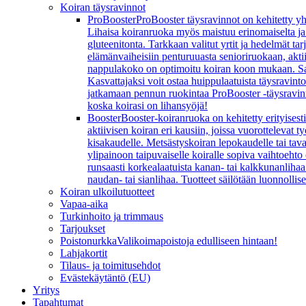
Koiran täysravinnot
ProBooster
ProBooster täysravinnot on kehitetty yh
Lihaisa koiranruoka myös maistuu erinomaiselta ja koi
gluteenitonta. Tarkkaan valitut yrtit ja hedelmät t
elämänvaiheisiin penturuuasta senioriruokaan, aktiivi
nappulakoko on optimoitu koiran koon mukaan. Sarj
Kasvattajaksi voit ostaa huippulaatuista täysravint
jatkamaan pennun ruokintaa ProBooster -täysravinn
koska koirasi on lihansyöjä!
Booster
Booster-koiranruoka on kehitetty erityisesti
aktiivisen koiran eri kausiin, joissa vuorottelevat
kisakaudelle. Metsästyskoiran lepokaudelle tai ta
ylipainoon taipuvaiselle koiralle sopiva vaihtoeht
runsaasti korkealaatuista kanan- tai kalkkunanlihaa 
naudan- tai sianlihaa. Tuotteet säilötään luonnollis
Koiran ulkoilutuotteet
Vapaa-aika
Turkinhoito ja trimmaus
Tarjoukset
Poistonurkka
Valikoimapoistoja edulliseen hintaan!
Lahjakortit
Tilaus- ja toimitusehdot
Evästekäytäntö (EU)
Yritys
Tapahtumat