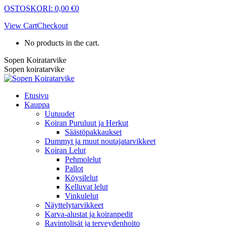
Skip
OSTOSKORI:
0,00
€
0
to
View Cart
Checkout
content
No products in the cart.
Sopen Koiratarvike
Sopen koiratarvike
Etusivu
Kauppa
Uutuudet
Koiran Puruluut ja Herkut
Säästöpakkaukset
Dummyt ja muut noutajatarvikkeet
Koiran Lelut
Pehmolelut
Pallot
Köysilelut
Kelluvat lelut
Vinkulelut
Näyttelytarvikkeet
Karva-alustat ja koiranpedit
Ravintolisät ja terveydenhoito