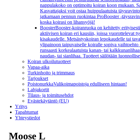
nappulakoko on optimoitu koiran koon mukaan. Sarj
Kasvattajaksi voit ostaa huippulaatuista täysravint
jatkamaan pennun ruokintaa ProBooster -täysravinn
koska koirasi on lihansyöjä!
Booster
Booster-koiranruoka on kehitetty erityisesti
aktiivisen koiran eri kausiin, joissa vuorottelevat
kisakaudelle. Metsästyskoiran lepokaudelle tai ta
ylipainoon taipuvaiselle koiralle sopiva vaihtoeht
runsaasti korkealaatuista kanan- tai kalkkunanlihaa 
naudan- tai sianlihaa. Tuotteet säilötään luonnollis
Koiran ulkoilutuotteet
Vapaa-aika
Turkinhoito ja trimmaus
Tarjoukset
Poistonurkka
Valikoimapoistoja edulliseen hintaan!
Lahjakortit
Tilaus- ja toimitusehdot
Evästekäytäntö (EU)
Yritys
Tapahtumat
Yhteystiedot
Moose L