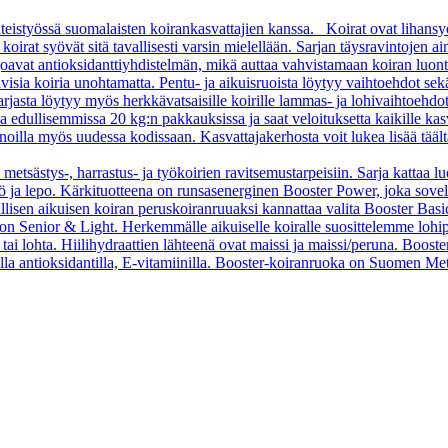
teistyössä suomalaisten koirankasvattajien kanssa. Koirat ovat lihansy
rat syövät sitä tavallisesti varsin mielellään. Sarjan täysravintojen aino
arjoavat antioksidanttiyhdistelmän, mikä auttaa vahvistamaan koiran luon
sia koiria unohtamatta. Pentu- ja aikuisruoista löytyy vaihtoehdot sekä pi
asta löytyy myös herkkävatsaisille koirille lammas- ja lohivaihtoehdo
oa edullisemmissa 20 kg:n pakkauksissa ja saat veloituksetta kaikille kas
oilla myös uudessa kodissaan. Kasvattajakerhosta voit lukea lisää tääl
 metsästys-, harrastus- ja työkoirien ravitsemustarpeisiin. Sarja kattaa l
 työ ja lepo. Kärkituotteena on runsasenerginen Booster Power, joka sove
vallisen aikuisen koiran peruskoiranruuaksi kannattaa valita Booster B
o on Senior & Light. Herkemmälle aikuiselle koiralle suosittelemme loh
tai lohta. Hiilihydraattien lähteenä ovat maissi ja maissi/peruna. Booste
ella antioksidantilla, E-vitamiinilla. Booster-koiranruoka on Suomen Met