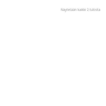
Näytetään kaikki 2 tulosta
Tech kehävinku
4,00
€
sis. alv