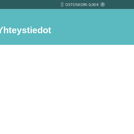
OSTOSKORI:
0,00
€
0
Yhteystiedot
Search: