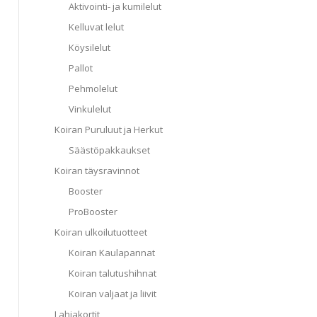
Aktivointi- ja kumilelut
Kelluvat lelut
Köysilelut
Pallot
Pehmolelut
Vinkulelut
Koiran Puruluut ja Herkut
Säästöpakkaukset
Koiran täysravinnot
Booster
ProBooster
Koiran ulkoilutuotteet
Koiran Kaulapannat
Koiran talutushihnat
Koiran valjaat ja liivit
Lahjakortit