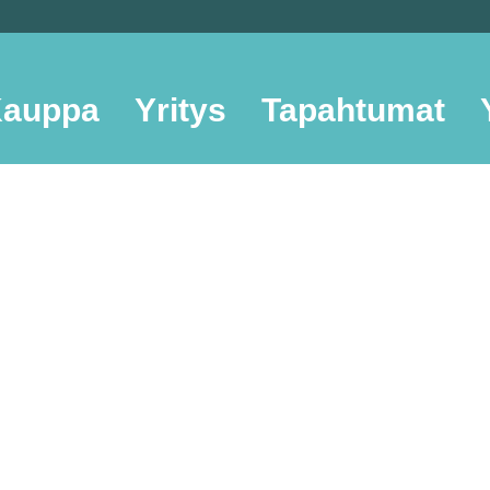
auppa
Yritys
Tapahtumat