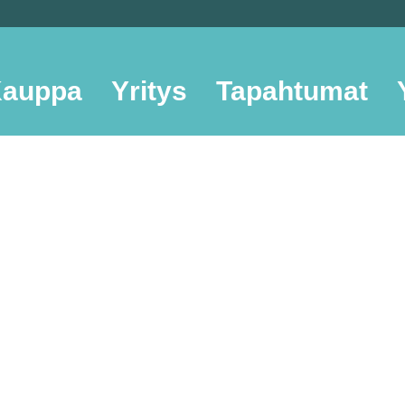
auppa
Yritys
Tapahtumat