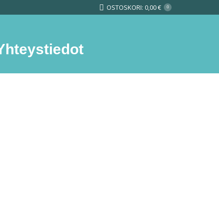
OSTOSKORI:
0,00
€
0
Yhteystiedot
Search: