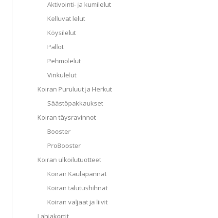
Aktivointi- ja kumilelut
Kelluvat lelut
Köysilelut
Pallot
Pehmolelut
Vinkulelut
Koiran Puruluut ja Herkut
Säästöpakkaukset
Koiran täysravinnot
Booster
ProBooster
Koiran ulkoilutuotteet
Koiran Kaulapannat
Koiran talutushihnat
Koiran valjaat ja liivit
Lahjakortit