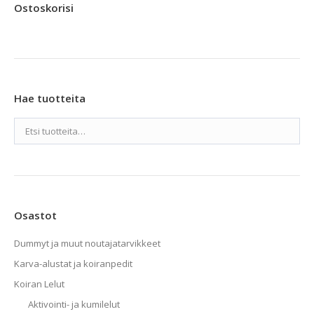
16,90 €
Ostoskorisi
valinnat
tuotteen
sivulla.
Hae tuotteita
Osastot
Dummyt ja muut noutajatarvikkeet
Karva-alustat ja koiranpedit
Koiran Lelut
Aktivointi- ja kumilelut