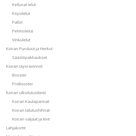
Kelluvat lelut
Köysilelut
Pallot
Pehmolelut
Vinkulelut
Koiran Puruluut ja Herkut
Säästöpakkaukset
Koiran täysravinnot
Booster
ProBooster
Koiran ulkoilutuotteet
Koiran Kaulapannat
Koiran talutushihnat
Koiran valjaat ja liivit
Lahjakortit