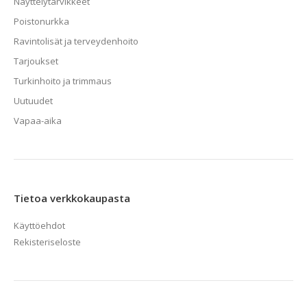
Näyttelytarvikkeet
Poistonurkka
Ravintolisät ja terveydenhoito
Tarjoukset
Turkinhoito ja trimmaus
Uutuudet
Vapaa-aika
Tietoa verkkokaupasta
Käyttöehdot
Rekisteriseloste