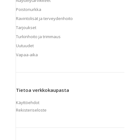
Näyttelytarvikkeet
Poistonurkka
Ravintolisät ja terveydenhoito
Tarjoukset
Turkinhoito ja trimmaus
Uutuudet
Vapaa-aika
Tietoa verkkokaupasta
Käyttöehdot
Rekisteriseloste