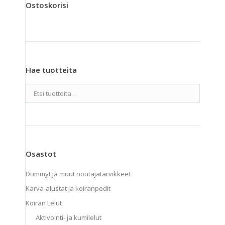
Voit
Ostoskorisi
Arvostelu
-
tuotteesta:
tehdä
4.85
/ 5
22,00 €
valinnat
tuotteen
sivulla.
Hae tuotteita
Osastot
Dummyt ja muut noutajatarvikkeet
Karva-alustat ja koiranpedit
Koiran Lelut
Aktivointi- ja kumilelut