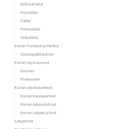
Kelluvat lelut
Köysilelut
Pallot
Pehmolelut
Vinkulelut
Koiran Puruluut ja Herkut
Säästöpakkaukset
Koiran täysravinnot
Booster
ProBooster
Koiran ulkoilutuotteet
Koiran Kaulapannat
Koiran talutushihnat
Koiran valjaat ja liivit
Lahjakortit