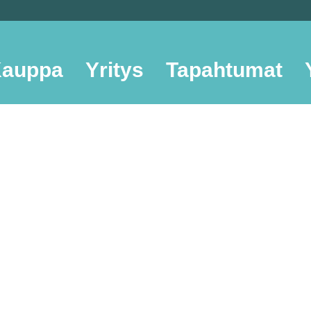
auppa
Yritys
Tapahtumat