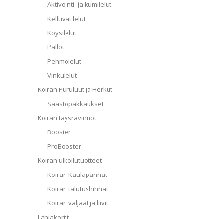
Aktivointi- ja kumilelut
Kelluvat lelut
Köysilelut
Pallot
Pehmolelut
Vinkulelut
Koiran Puruluut ja Herkut
Säästöpakkaukset
Koiran täysravinnot
Booster
ProBooster
Koiran ulkoilutuotteet
Koiran Kaulapannat
Koiran talutushihnat
Koiran valjaat ja liivit
Lahjakortit