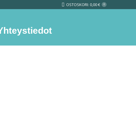
OSTOSKORI:
0,00
€
0
Yhteystiedot
Search: